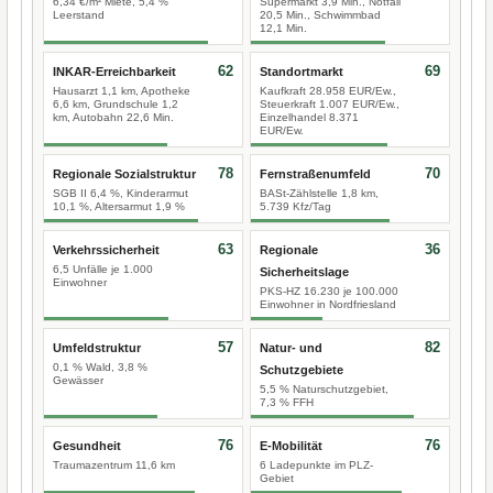
6,34 €/m² Miete, 5,4 %
Supermarkt 3,9 Min., Notfall
Leerstand
20,5 Min., Schwimmbad
12,1 Min.
62
69
INKAR-Erreichbarkeit
Standortmarkt
Hausarzt 1,1 km, Apotheke
Kaufkraft 28.958 EUR/Ew.,
6,6 km, Grundschule 1,2
Steuerkraft 1.007 EUR/Ew.,
km, Autobahn 22,6 Min.
Einzelhandel 8.371
EUR/Ew.
78
70
Regionale Sozialstruktur
Fernstraßenumfeld
SGB II 6,4 %, Kinderarmut
BASt-Zählstelle 1,8 km,
10,1 %, Altersarmut 1,9 %
5.739 Kfz/Tag
63
36
Verkehrssicherheit
Regionale
6,5 Unfälle je 1.000
Sicherheitslage
Einwohner
PKS-HZ 16.230 je 100.000
Einwohner in Nordfriesland
57
82
Umfeldstruktur
Natur- und
0,1 % Wald, 3,8 %
Schutzgebiete
Gewässer
5,5 % Naturschutzgebiet,
7,3 % FFH
76
76
Gesundheit
E-Mobilität
Traumazentrum 11,6 km
6 Ladepunkte im PLZ-
Gebiet