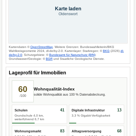
Karte laden
Oldenswort
Kartendaten ©
OpenStreetMap
. Weitere Grenzen: Bundeswahlleiterin/BKG
Wahlkreisgeometrie 2024, dl-de/by-2-0. Kartenlayer: Starkregen: ©
BKG
(2026)
dl-
de/by-2-0
; Schutzgebiete: ©
Bundesamt für Naturschutz (BfN)
;
Grundwasser/Geologie: ©
BGR
und Staatliche Geologische Dienste.
Lageprofil für Immobilien
60
Wohnqualität-Index
solide Wohnqualität aus 100 % Datenabdeckung.
/100
41
13
Schulen
Digitale Infrastruktur
Grundschule 4,0 km,
3,3 % Gigabit-Verfügbarkeit
weiterführend 6,7 km
83
68
Wohnungsmarkt
Alltagsversorgung