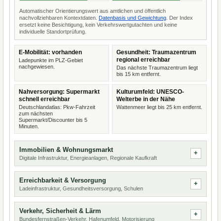
Automatischer Orientierungswert aus amtlichen und öffentlich
nachvollziehbaren Kontextdaten.
Datenbasis und Gewichtung
. Der Index
ersetzt keine Besichtigung, kein Verkehrswertgutachten und keine
individuelle Standortprüfung.
E-Mobilität: vorhanden
Gesundheit: Traumazentrum
regional erreichbar
Ladepunkte im PLZ-Gebiet
nachgewiesen.
Das nächste Traumazentrum liegt
bis 15 km entfernt.
Nahversorgung: Supermarkt
Kulturumfeld: UNESCO-
schnell erreichbar
Welterbe in der Nähe
Deutschlandatlas: Pkw-Fahrzeit
Wattenmeer liegt bis 25 km entfernt.
zum nächsten
Supermarkt/Discounter bis 5
Minuten.
Immobilien & Wohnungsmarkt
Digitale Infrastruktur, Energieanlagen, Regionale Kaufkraft
Erreichbarkeit & Versorgung
Ladeinfrastruktur, Gesundheitsversorgung, Schulen
Verkehr, Sicherheit & Lärm
Bundesfernstraßen-Verkehr, Hafenumfeld, Motorisierung