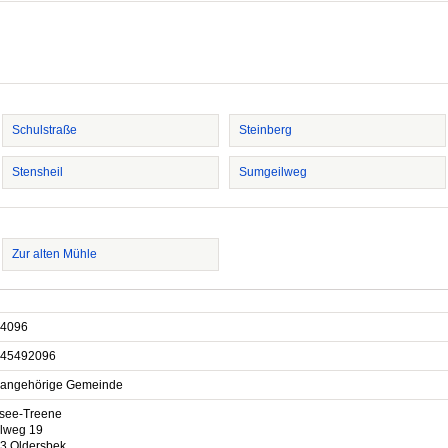
Schulstraße
Steinberg
Stensheil
Sumgeilweg
Zur alten Mühle
4096
45492096
sangehörige Gemeinde
see-Treene
lweg 19
3 Oldersbek