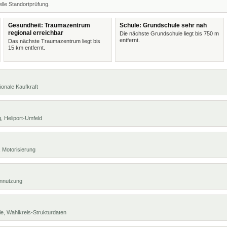
lle Standortprüfung.
Gesundheit: Traumazentrum
Schule: Grundschule sehr nah
regional erreichbar
Die nächste Grundschule liegt bis 750 m
entfernt.
Das nächste Traumazentrum liegt bis
15 km entfernt.
ionale Kaufkraft
, Heliport-Umfeld
 Motorisierung
ennutzung
e, Wahlkreis-Strukturdaten