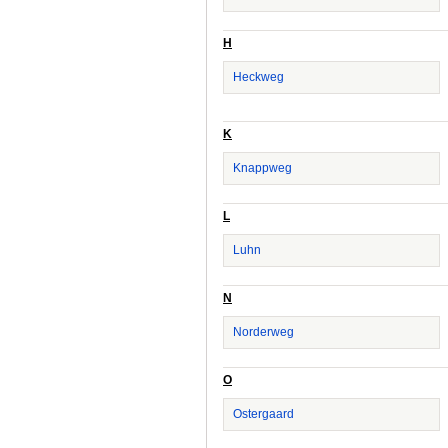
H
Heckweg
K
Knappweg
L
Luhn
N
Norderweg
O
Ostergaard