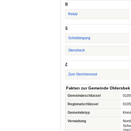
R
Rekär
S
Schiddelgang
Stensheck
Z
Zum Storchennest
Fakten zur Gemeinde Oldersbek
Gemeindeschlüssel
0105
Regionalschlüssel
0105
Gemeindetyp
Krei
Verwaltung
Nord
Schu
2587