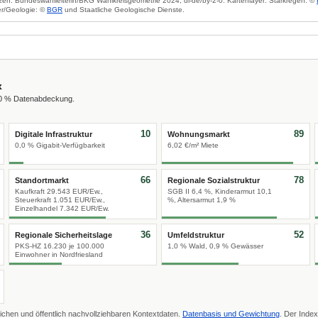
zen: Bundeswahlleiterin/BKG Wahlkreisgeometrie 2024, dl-de/by-2-0. Kartenlayer: Starkregen: ©
r/Geologie: ©
BGR
und Staatliche Geologische Dienste.
x
00 % Datenabdeckung.
10
89
Digitale Infrastruktur
Wohnungsmarkt
0,0 % Gigabit-Verfügbarkeit
6,02 €/m² Miete
66
78
Standortmarkt
Regionale Sozialstruktur
Kaufkraft 29.543 EUR/Ew.,
SGB II 6,4 %, Kinderarmut 10,1
Steuerkraft 1.051 EUR/Ew.,
%, Altersarmut 1,9 %
Einzelhandel 7.342 EUR/Ew.
36
52
Regionale Sicherheitslage
Umfeldstruktur
PKS-HZ 16.230 je 100.000
1,0 % Wald, 0,9 % Gewässer
Einwohner in Nordfriesland
ichen und öffentlich nachvollziehbaren Kontextdaten.
Datenbasis und Gewichtung
. Der Index