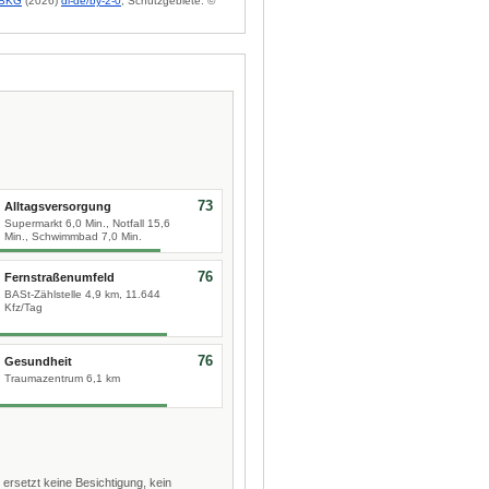
BKG
(2026)
dl-de/by-2-0
; Schutzgebiete: ©
73
Alltagsversorgung
Supermarkt 6,0 Min., Notfall 15,6
Min., Schwimmbad 7,0 Min.
76
Fernstraßenumfeld
BASt-Zählstelle 4,9 km, 11.644
Kfz/Tag
76
Gesundheit
Traumazentrum 6,1 km
 ersetzt keine Besichtigung, kein