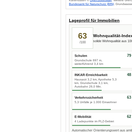
Kartendaten ©
OpenStreetMap
. Weitere Gren
Bundesamt für Naturschutz (BfN)
; Grundwasse
Lageprofil für Immobilien
63
Wohnqualität-Inde
solide Wohnqualität aus 1
/100
79
Schulen
Grundschule 697 m,
weiterführend 3,4 km
48
INKAR-Erreichbarkeit
Hausarzt 3,2 km, Apotheke 5,3
km, Grundschule 3,1 km,
Autobahn 26,0 Min.
63
Verkehrssicherheit
5,3 Unfälle je 1.000 Einwohner
62
E-Mobilität
4 Ladepunkte im PLZ-Gebiet
Automatischer Orientierungswert aus amtl