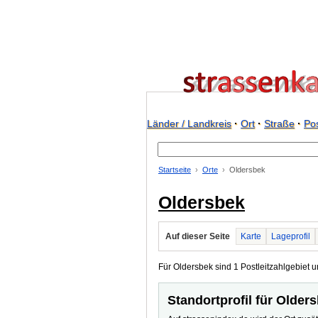
Länder / Landkreis
·
Ort
·
Straße
·
Pos
Startseite
Orte
Oldersbek
Oldersbek
Auf dieser Seite
Karte
Lageprofil
Für Oldersbek sind 1 Postleitzahlgebiet u
Standortprofil für Older