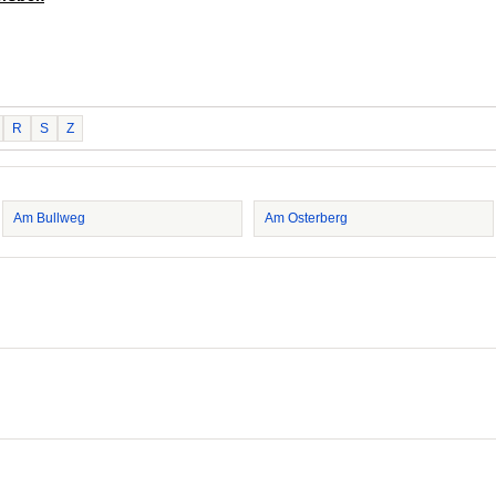
R
S
Z
Am Bullweg
Am Osterberg