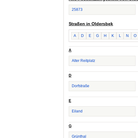
25873
Straßen in Oldersbek
A
D
E
G
H
K
L
N
O
A
Alter Reitplatz
D
Dorfstraße
E
Eiland
G
Grünthal