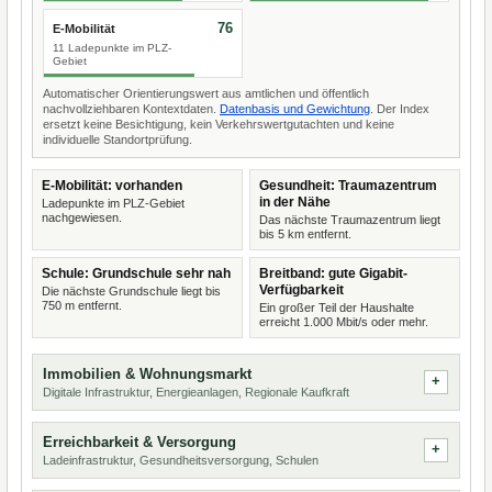
76
E-Mobilität
11 Ladepunkte im PLZ-
Gebiet
Automatischer Orientierungswert aus amtlichen und öffentlich
nachvollziehbaren Kontextdaten.
Datenbasis und Gewichtung
. Der Index
ersetzt keine Besichtigung, kein Verkehrswertgutachten und keine
individuelle Standortprüfung.
E-Mobilität: vorhanden
Gesundheit: Traumazentrum
in der Nähe
Ladepunkte im PLZ-Gebiet
nachgewiesen.
Das nächste Traumazentrum liegt
bis 5 km entfernt.
Schule: Grundschule sehr nah
Breitband: gute Gigabit-
Verfügbarkeit
Die nächste Grundschule liegt bis
750 m entfernt.
Ein großer Teil der Haushalte
erreicht 1.000 Mbit/s oder mehr.
Immobilien & Wohnungsmarkt
Digitale Infrastruktur, Energieanlagen, Regionale Kaufkraft
Erreichbarkeit & Versorgung
Ladeinfrastruktur, Gesundheitsversorgung, Schulen