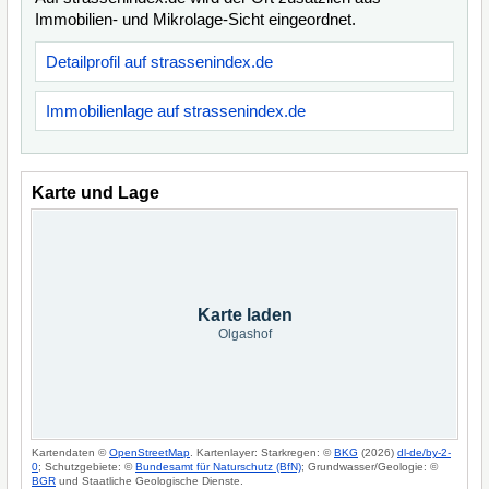
Immobilien- und Mikrolage-Sicht eingeordnet.
Detailprofil auf strassenindex.de
Immobilienlage auf strassenindex.de
Karte und Lage
Karte laden
Olgashof
Kartendaten ©
OpenStreetMap
. Kartenlayer: Starkregen: ©
BKG
(2026)
dl-de/by-2-
0
; Schutzgebiete: ©
Bundesamt für Naturschutz (BfN)
; Grundwasser/Geologie: ©
BGR
und Staatliche Geologische Dienste.