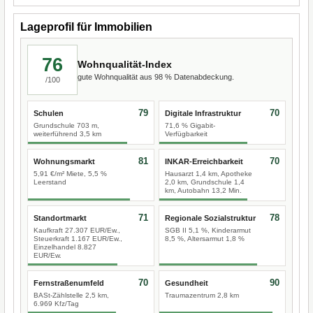
Lageprofil für Immobilien
76
Wohnqualität-Index
gute Wohnqualität aus 98 % Datenabdeckung.
/100
79
70
Schulen
Digitale Infrastruktur
Grundschule 703 m,
71,6 % Gigabit-
weiterführend 3,5 km
Verfügbarkeit
81
70
Wohnungsmarkt
INKAR-Erreichbarkeit
5,91 €/m² Miete, 5,5 %
Hausarzt 1,4 km, Apotheke
Leerstand
2,0 km, Grundschule 1,4
km, Autobahn 13,2 Min.
71
78
Standortmarkt
Regionale Sozialstruktur
Kaufkraft 27.307 EUR/Ew.,
SGB II 5,1 %, Kinderarmut
Steuerkraft 1.167 EUR/Ew.,
8,5 %, Altersarmut 1,8 %
Einzelhandel 8.827
EUR/Ew.
70
90
Fernstraßenumfeld
Gesundheit
BASt-Zählstelle 2,5 km,
Traumazentrum 2,8 km
6.969 Kfz/Tag