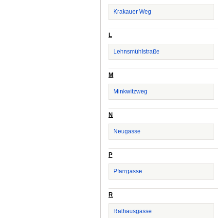
Krakauer Weg
L
Lehnsmühlstraße
M
Minkwitzweg
N
Neugasse
P
Pfarrgasse
R
Rathausgasse