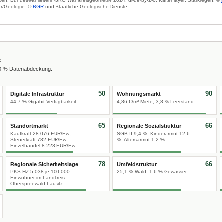
zen: Bundeswahlleiterin/BKG Wahlkreisgeometrie 2024, dl-de/by-2-0. Kartenlayer: Starkregen: ©
r/Geologie: ©
BGR
und Staatliche Geologische Dienste.
x
00 % Datenabdeckung.
50
90
Digitale Infrastruktur
Wohnungsmarkt
44,7 % Gigabit-Verfügbarkeit
4,86 €/m² Miete, 3,8 % Leerstand
65
66
Standortmarkt
Regionale Sozialstruktur
Kaufkraft 28.076 EUR/Ew.,
SGB II 9,4 %, Kinderarmut 12,6
Steuerkraft 782 EUR/Ew.,
%, Altersarmut 1,2 %
Einzelhandel 8.223 EUR/Ew.
78
66
Regionale Sicherheitslage
Umfeldstruktur
PKS-HZ 5.038 je 100.000
25,1 % Wald, 1,6 % Gewässer
Einwohner im Landkreis
Oberspreewald-Lausitz