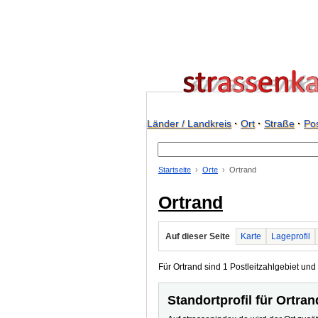
Länder / Landkreis
·
Ort
·
Straße
·
Pos
Startseite
Orte
Ortrand
Ortrand
Auf dieser Seite
Karte
Lageprofil
Für Ortrand sind 1 Postleitzahlgebiet und 
Standortprofil für Ortran