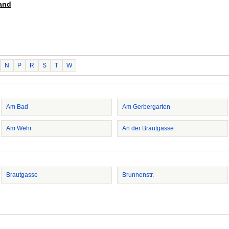
rand
N
P
R
S
T
W
Am Bad
Am Gerbergarten
Am Wehr
An der Brautgasse
Brautgasse
Brunnenstr.