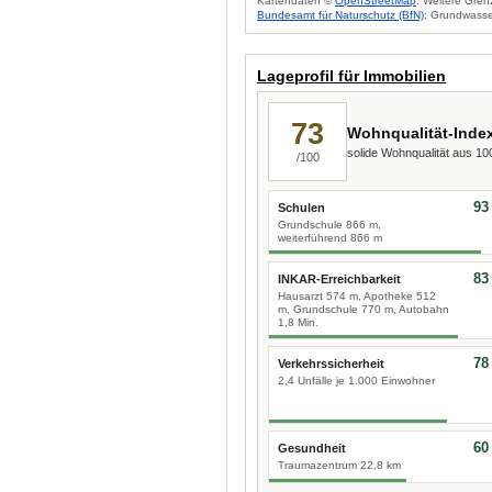
Kartendaten ©
OpenStreetMap
. Weitere Gren
Bundesamt für Naturschutz (BfN)
; Grundwasse
Lageprofil für Immobilien
73
Wohnqualität-Inde
solide Wohnqualität aus 1
/100
93
Schulen
Grundschule 866 m,
weiterführend 866 m
83
INKAR-Erreichbarkeit
Hausarzt 574 m, Apotheke 512
m, Grundschule 770 m, Autobahn
1,8 Min.
78
Verkehrssicherheit
2,4 Unfälle je 1.000 Einwohner
60
Gesundheit
Traumazentrum 22,8 km