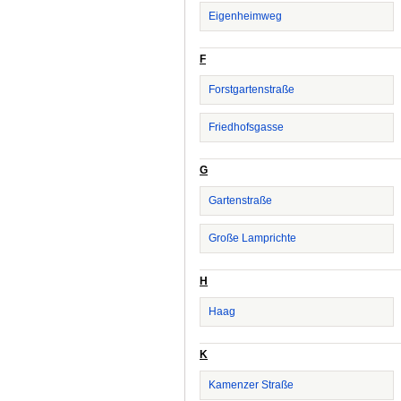
Eigenheimweg
F
Forstgartenstraße
Friedhofsgasse
G
Gartenstraße
Große Lamprichte
H
Haag
K
Kamenzer Straße