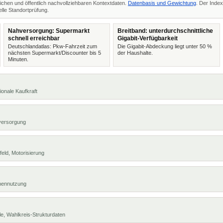
ichen und öffentlich nachvollziehbaren Kontextdaten.
Datenbasis und Gewichtung
. Der Index
lle Standortprüfung.
Nahversorgung: Supermarkt
Breitband: unterdurchschnittliche
schnell erreichbar
Gigabit-Verfügbarkeit
Deutschlandatlas: Pkw-Fahrzeit zum
Die Gigabit-Abdeckung liegt unter 50 %
nächsten Supermarkt/Discounter bis 5
der Haushalte.
Minuten.
ionale Kaufkraft
versorgung
eld, Motorisierung
chennutzung
e, Wahlkreis-Strukturdaten