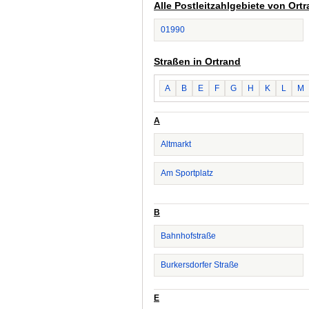
Alle Postleitzahlgebiete von Ort
01990
Straßen in Ortrand
A
B
E
F
G
H
K
L
M
A
Altmarkt
Am Sportplatz
B
Bahnhofstraße
Burkersdorfer Straße
E