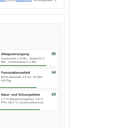
BKG
(2026)
dl-de/by-2-0
; Schutzgebiete: ©
80
Alltagsversorgung
Supermarkt 1,8 Min., Notfall 22,2
Min., Schwimmbad 6,3 Min.
64
Fernstraßenumfeld
BASt-Zählstelle 4,9 km, 32.880
Kfz/Tag
69
Natur- und Schutzgebiete
1,3 % Naturschutzgebiet, 4,8 %
FFH, 99,3 % Landschaftsschutz