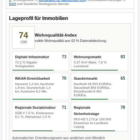
BGR
und Staatliche Geologische Dienste.
Lageprofil für Immobilien
74
Wohnqualität-Index
solide Wohnqualität aus 62 % Datenabdeckung.
/100
73
83
Digitale Infrastruktur
Wohnungsmarkt
72,2 % Gigabit-
5,37 €/m² Miete, 7,8 %
Verfügbarkeit
Leerstand
70
65
INKAR-Erreichbarkeit
Standortmarkt
Hausarzt 1,2 km, Apotheke
Kaufkraft 28.503 EUR/Ew.,
1,8 km, Grundschule 1,4
Steuerkraft 864 EUR/Ew.,
km, Autobahn 8,2 Min.
Einzelhandel 8.491
EUR/Ew.
71
78
Regionale Sozialstruktur
Regionale
SGB II 7,0 %, Kinderarmut
Sicherheitslage
9,1 %, Altersarmut 1,0 %
PKS-HZ 5.173 je 100.000
Einwohner im Landkreis
Leipzig
Automatischer Orientierungswert aus amtlichen und öffentlich