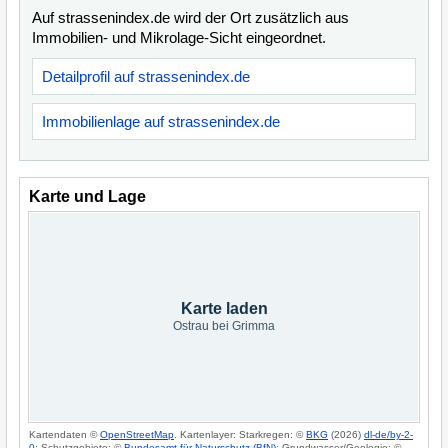
Auf strassenindex.de wird der Ort zusätzlich aus
Immobilien- und Mikrolage-Sicht eingeordnet.
Detailprofil auf strassenindex.de
Immobilienlage auf strassenindex.de
Karte und Lage
Karte laden
Ostrau bei Grimma
Kartendaten ©
OpenStreetMap
. Kartenlayer: Starkregen: ©
BKG
(2026)
dl-de/by-2-
0
; Schutzgebiete: ©
Bundesamt für Naturschutz (BfN)
; Grundwasser/Geologie: ©