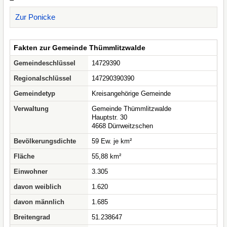
Zur Ponicke
Fakten zur Gemeinde Thümmlitzwalde
Gemeindeschlüssel
14729390
Regionalschlüssel
147290390390
Gemeindetyp
Kreisangehörige Gemeinde
Verwaltung
Gemeinde Thümmlitzwalde
Hauptstr. 30
4668 Dürrweitzschen
Bevölkerungsdichte
59 Ew. je km²
Fläche
55,88 km²
Einwohner
3.305
davon weiblich
1.620
davon männlich
1.685
Breitengrad
51.238647