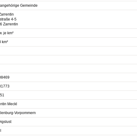
sangehörige Gemeinde
Zarrentin
straße 4-5
6 Zarrentin
. je km²
8 km²
08469
31773
51
ntin Meckl
lenburg-Vorpommern
igslust
l