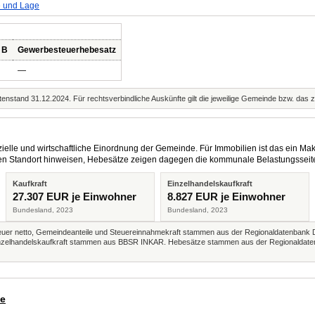
e und Lage
 B
Gewerbesteuerhebesatz
—
enstand 31.12.2024. Für rechtsverbindliche Auskünfte gilt die jeweilige Gemeinde bzw. das 
elle und wirtschaftliche Einordnung der Gemeinde. Für Immobilien ist das ein Mak
eren Standort hinweisen, Hebesätze zeigen dagegen die kommunale Belastungsseit
Kaufkraft
Einzelhandelskaufkraft
27.307 EUR je Einwohner
8.827 EUR je Einwohner
Bundesland, 2023
Bundesland, 2023
r netto, Gemeindeanteile und Steuereinnahmekraft stammen aus der Regionaldatenbank 
 Einzelhandelskaufkraft stammen aus BBSR INKAR. Hebesätze stammen aus der Regionaldate
de