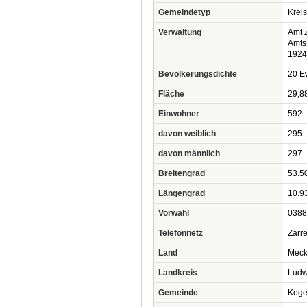
Gemeindetyp
Krei
Verwaltung
Amt 
Amts
1924
Bevölkerungsdichte
20 Ew
Fläche
29,8
Einwohner
592
davon weiblich
295
davon männlich
297
Breitengrad
53.5
Längengrad
10.9
Vorwahl
0388
Telefonnetz
Zarre
Land
Meck
Landkreis
Ludw
Gemeinde
Koge