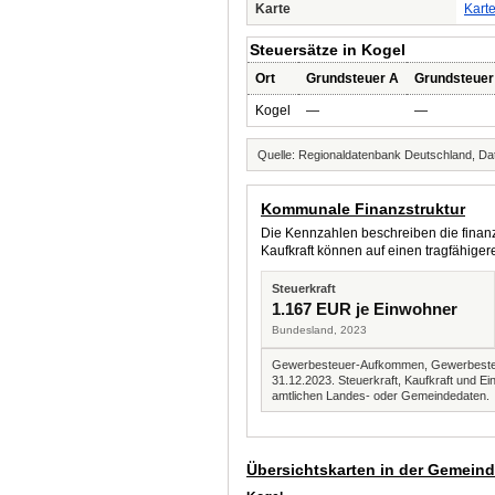
Karte
Kart
Steuersätze in Kogel
Ort
Grundsteuer A
Grundsteuer
Kogel
—
—
Quelle: Regionaldatenbank Deutschland, Dat
Kommunale Finanzstruktur
Die Kennzahlen beschreiben die finanzi
Kaufkraft können auf einen tragfähig
Steuerkraft
1.167 EUR je Einwohner
Bundesland, 2023
Gewerbesteuer-Aufkommen, Gewerbesteue
31.12.2023. Steuerkraft, Kaufkraft und
amtlichen Landes- oder Gemeindedaten.
Übersichtskarten in der Gemein