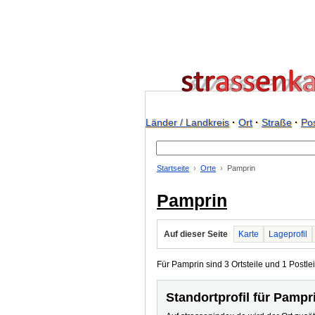
Länder / Landkreis
·
Ort
·
Straße
·
Pos
Startseite
Orte
Pamprin
Pamprin
Auf dieser Seite
Karte
Lageprofil
Für Pamprin sind 3 Ortsteile und 1 Postlei
Standortprofil für Pampr