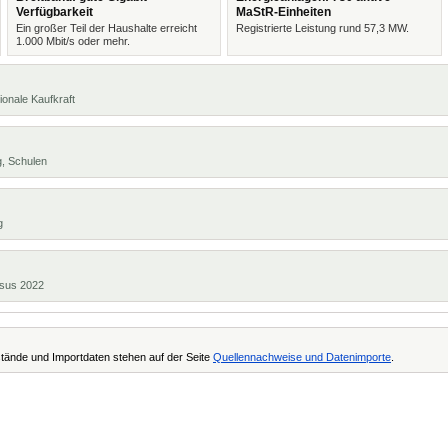
Verfügbarkeit
MaStR-Einheiten
Ein großer Teil der Haushalte erreicht
Registrierte Leistung rund 57,3 MW.
1.000 Mbit/s oder mehr.
ionale Kaufkraft
g, Schulen
g
ensus 2022
tände und Importdaten stehen auf der Seite
Quellennachweise und Datenimporte
.