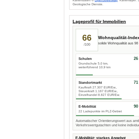
Kartendaten ©
OpenStreetMap
. Kartenlayer:
Geologische Dienste.
Lageprofil für Immobilien
66
Wohnqualität-Inde
solide Wohnqualität aus 9
/100
26
Schulen
Grundschule 5,0 km,
weiterführend 10,9 km
71
Standortmarkt
Kaufkraft 27.307 EUR/Ew.,
Steuerkraft 1.167 EUR/Ew.,
Einzelhandel 8.827 EUR/Ew.
90
E-Mobilität
22 Ladepunkte im PLZ-Gebiet
Automatischer Orientierungswert aus amtl
Verkehrswertgutachten und keine individue
E-Mobilität: starkes Angebot