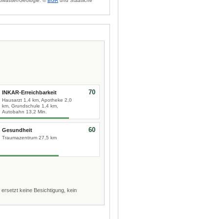
dwasser/Geologie: ©
BGR
und Staatliche
70
INKAR-Erreichbarkeit
Hausarzt 1,4 km, Apotheke 2,0
km, Grundschule 1,4 km,
Autobahn 13,2 Min.
60
Gesundheit
Traumazentrum 27,5 km
 ersetzt keine Besichtigung, kein