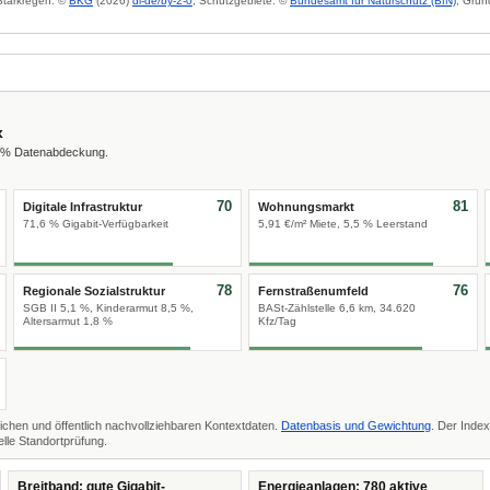
 Starkregen: ©
BKG
(2026)
dl-de/by-2-0
; Schutzgebiete: ©
Bundesamt für Naturschutz (BfN)
; Grun
x
8 % Datenabdeckung.
70
81
Digitale Infrastruktur
Wohnungsmarkt
71,6 % Gigabit-Verfügbarkeit
5,91 €/m² Miete, 5,5 % Leerstand
78
76
Regionale Sozialstruktur
Fernstraßenumfeld
SGB II 5,1 %, Kinderarmut 8,5 %,
BASt-Zählstelle 6,6 km, 34.620
Altersarmut 1,8 %
Kfz/Tag
ichen und öffentlich nachvollziehbaren Kontextdaten.
Datenbasis und Gewichtung
. Der Index
lle Standortprüfung.
Breitband: gute Gigabit-
Energieanlagen: 780 aktive