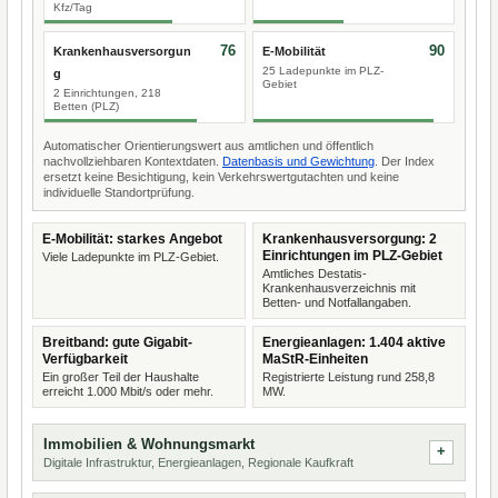
Kfz/Tag
76
90
Krankenhausversorgun
E-Mobilität
25 Ladepunkte im PLZ-
g
Gebiet
2 Einrichtungen, 218
Betten (PLZ)
Automatischer Orientierungswert aus amtlichen und öffentlich
nachvollziehbaren Kontextdaten.
Datenbasis und Gewichtung
. Der Index
ersetzt keine Besichtigung, kein Verkehrswertgutachten und keine
individuelle Standortprüfung.
E-Mobilität: starkes Angebot
Krankenhausversorgung: 2
Einrichtungen im PLZ-Gebiet
Viele Ladepunkte im PLZ-Gebiet.
Amtliches Destatis-
Krankenhausverzeichnis mit
Betten- und Notfallangaben.
Breitband: gute Gigabit-
Energieanlagen: 1.404 aktive
Verfügbarkeit
MaStR-Einheiten
Ein großer Teil der Haushalte
Registrierte Leistung rund 258,8
erreicht 1.000 Mbit/s oder mehr.
MW.
Immobilien & Wohnungsmarkt
Digitale Infrastruktur, Energieanlagen, Regionale Kaufkraft