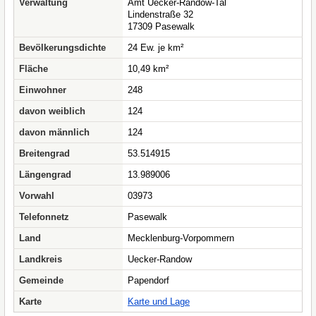
Verwaltung
Amt Uecker-Randow-Tal
Lindenstraße 32
17309 Pasewalk
Bevölkerungsdichte
24 Ew. je km²
Fläche
10,49 km²
Einwohner
248
davon weiblich
124
davon männlich
124
Breitengrad
53.514915
Längengrad
13.989006
Vorwahl
03973
Telefonnetz
Pasewalk
Land
Mecklenburg-Vorpommern
Landkreis
Uecker-Randow
Gemeinde
Papendorf
Karte
Karte und Lage