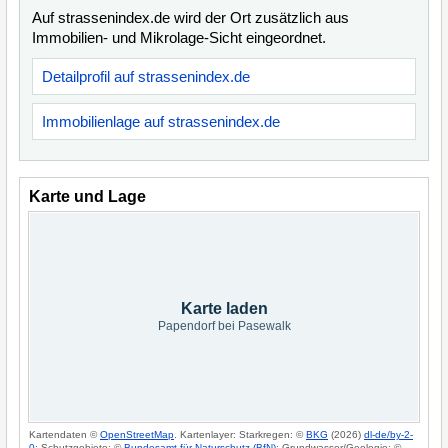
Auf strassenindex.de wird der Ort zusätzlich aus
Immobilien- und Mikrolage-Sicht eingeordnet.
Detailprofil auf strassenindex.de
Immobilienlage auf strassenindex.de
Karte und Lage
Karte laden
Papendorf bei Pasewalk
Kartendaten ©
OpenStreetMap
. Kartenlayer: Starkregen: ©
BKG
(2026)
dl-de/by-2-
0
; Schutzgebiete: ©
Bundesamt für Naturschutz (BfN)
; Grundwasser/Geologie: ©