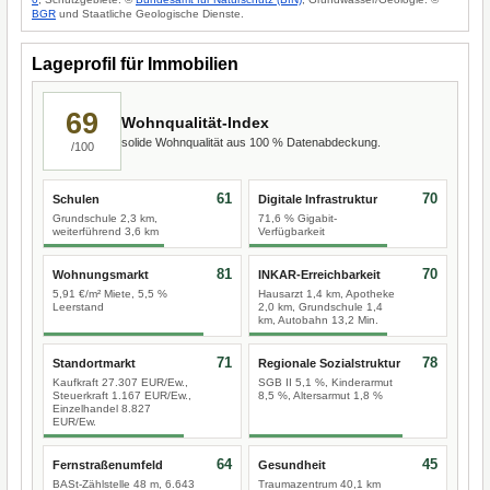
BGR
und Staatliche Geologische Dienste.
Lageprofil für Immobilien
69
Wohnqualität-Index
solide Wohnqualität aus 100 % Datenabdeckung.
/100
61
70
Schulen
Digitale Infrastruktur
Grundschule 2,3 km,
71,6 % Gigabit-
weiterführend 3,6 km
Verfügbarkeit
81
70
Wohnungsmarkt
INKAR-Erreichbarkeit
5,91 €/m² Miete, 5,5 %
Hausarzt 1,4 km, Apotheke
Leerstand
2,0 km, Grundschule 1,4
km, Autobahn 13,2 Min.
71
78
Standortmarkt
Regionale Sozialstruktur
Kaufkraft 27.307 EUR/Ew.,
SGB II 5,1 %, Kinderarmut
Steuerkraft 1.167 EUR/Ew.,
8,5 %, Altersarmut 1,8 %
Einzelhandel 8.827
EUR/Ew.
64
45
Fernstraßenumfeld
Gesundheit
BASt-Zählstelle 48 m, 6.643
Traumazentrum 40,1 km