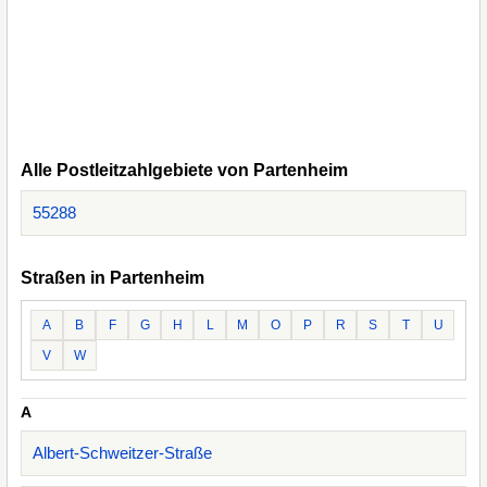
Alle Postleitzahlgebiete von Partenheim
55288
Straßen in Partenheim
A
B
F
G
H
L
M
O
P
R
S
T
U
V
W
A
Albert-Schweitzer-Straße