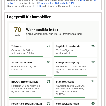
de/by-2-0
; Schutzgebiete: ©
Bundesamt für Naturschutz (BfN)
;
Grundwasser/Geologie: ©
BGR
und Staatliche Geologische Dienste.
Lageprofil für Immobilien
70
Wohnqualität-Index
solide Wohnqualität aus 100 % Datenabdeckung.
/100
79
54
Schulen
Digitale Infrastruktur
Grundschule 609 m,
63,2 % Gigabit-
weiterführend 3,8 km
Verfügbarkeit
85
77
Wohnungsmarkt
Alltagsversorgung
6,83 €/m² Miete, 3,9 %
Supermarkt 2,7 Min., Notfall
Leerstand
20,5 Min., Schwimmbad 9,1
Min.
74
74
INKAR-Erreichbarkeit
Standortmarkt
Hausarzt 948 m, Apotheke
Kaufkraft 31.066 EUR/Ew.,
4,8 km, Grundschule 444
Steuerkraft 824 EUR/Ew.,
m, Autobahn 10,6 Min.
Einzelhandel 8.802
EUR/Ew.
75
40
Regionale Sozialstruktur
Fernstraßenumfeld