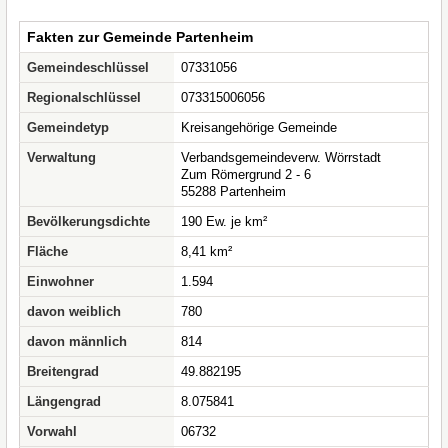
Fakten zur Gemeinde Partenheim
Gemeindeschlüssel
07331056
Regionalschlüssel
073315006056
Gemeindetyp
Kreisangehörige Gemeinde
Verwaltung
Verbandsgemeindeverw. Wörrstadt
Zum Römergrund 2 - 6
55288 Partenheim
Bevölkerungsdichte
190 Ew. je km²
Fläche
8,41 km²
Einwohner
1.594
davon weiblich
780
davon männlich
814
Breitengrad
49.882195
Längengrad
8.075841
Vorwahl
06732