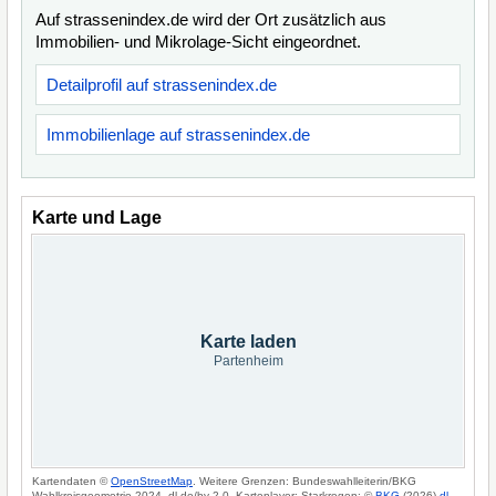
Auf strassenindex.de wird der Ort zusätzlich aus
Immobilien- und Mikrolage-Sicht eingeordnet.
Detailprofil auf strassenindex.de
Immobilienlage auf strassenindex.de
Karte und Lage
Karte laden
Partenheim
Kartendaten ©
OpenStreetMap
. Weitere Grenzen: Bundeswahlleiterin/BKG
Wahlkreisgeometrie 2024, dl-de/by-2-0. Kartenlayer: Starkregen: ©
BKG
(2026)
dl-