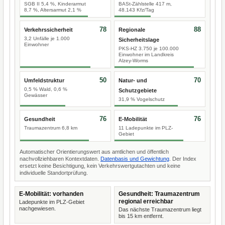
SGB II 5,4 %, Kinderarmut
BASt-Zählstelle 417 m,
8,7 %, Altersarmut 2,1 %
48.143 Kfz/Tag
78
88
Verkehrssicherheit
Regionale
3,2 Unfälle je 1.000
Sicherheitslage
Einwohner
PKS-HZ 3.750 je 100.000
Einwohner im Landkreis
Alzey-Worms
50
70
Umfeldstruktur
Natur- und
0,5 % Wald, 0,6 %
Schutzgebiete
Gewässer
31,9 % Vogelschutz
76
76
Gesundheit
E-Mobilität
Traumazentrum 6,8 km
11 Ladepunkte im PLZ-
Gebiet
Automatischer Orientierungswert aus amtlichen und öffentlich
nachvollziehbaren Kontextdaten.
Datenbasis und Gewichtung
. Der Index
ersetzt keine Besichtigung, kein Verkehrswertgutachten und keine
individuelle Standortprüfung.
E-Mobilität: vorhanden
Gesundheit: Traumazentrum
regional erreichbar
Ladepunkte im PLZ-Gebiet
nachgewiesen.
Das nächste Traumazentrum liegt
bis 15 km entfernt.