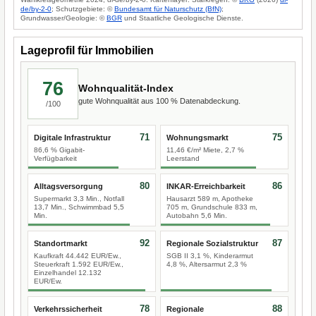
de/by-2-0
; Schutzgebiete: ©
Bundesamt für Naturschutz (BfN)
;
Grundwasser/Geologie: ©
BGR
und Staatliche Geologische Dienste.
Lageprofil für Immobilien
76
Wohnqualität-Index
gute Wohnqualität aus 100 % Datenabdeckung.
/100
71
75
Digitale Infrastruktur
Wohnungsmarkt
86,6 % Gigabit-
11,46 €/m² Miete, 2,7 %
Verfügbarkeit
Leerstand
80
86
Alltagsversorgung
INKAR-Erreichbarkeit
Supermarkt 3,3 Min., Notfall
Hausarzt 589 m, Apotheke
13,7 Min., Schwimmbad 5,5
705 m, Grundschule 833 m,
Min.
Autobahn 5,6 Min.
92
87
Standortmarkt
Regionale Sozialstruktur
Kaufkraft 44.442 EUR/Ew.,
SGB II 3,1 %, Kinderarmut
Steuerkraft 1.592 EUR/Ew.,
4,8 %, Altersarmut 2,3 %
Einzelhandel 12.132
EUR/Ew.
78
88
Verkehrssicherheit
Regionale