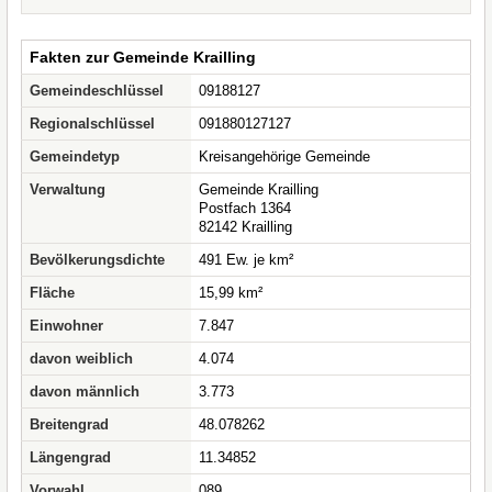
Fakten zur Gemeinde Krailling
Gemeindeschlüssel
09188127
Regionalschlüssel
091880127127
Gemeindetyp
Kreisangehörige Gemeinde
Verwaltung
Gemeinde Krailling
Postfach 1364
82142 Krailling
Bevölkerungsdichte
491 Ew. je km²
Fläche
15,99 km²
Einwohner
7.847
davon weiblich
4.074
davon männlich
3.773
Breitengrad
48.078262
Längengrad
11.34852
Vorwahl
089