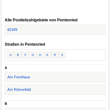
Alle Postleitzahlgebiete von Pentenried
82349
Straßen in Pentenried
A
B
F
G
H
K
R
S
A
Am Forsthaus
Am Römerfeld
B