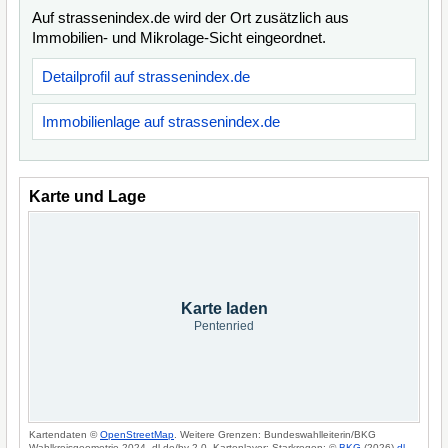
Auf strassenindex.de wird der Ort zusätzlich aus
Immobilien- und Mikrolage-Sicht eingeordnet.
Detailprofil auf strassenindex.de
Immobilienlage auf strassenindex.de
Karte und Lage
Karte laden
Pentenried
Kartendaten ©
OpenStreetMap
. Weitere Grenzen: Bundeswahlleiterin/BKG
Wahlkreisgeometrie 2024, dl-de/by-2-0. Kartenlayer: Starkregen: ©
BKG
(2026)
dl-