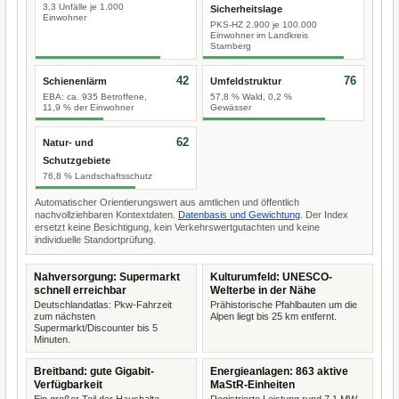
3,3 Unfälle je 1.000
Sicherheitslage
Einwohner
PKS-HZ 2.900 je 100.000
Einwohner im Landkreis
Starnberg
42
76
Schienenlärm
Umfeldstruktur
EBA: ca. 935 Betroffene,
57,8 % Wald, 0,2 %
11,9 % der Einwohner
Gewässer
62
Natur- und
Schutzgebiete
76,8 % Landschaftsschutz
Automatischer Orientierungswert aus amtlichen und öffentlich
nachvollziehbaren Kontextdaten.
Datenbasis und Gewichtung
. Der Index
ersetzt keine Besichtigung, kein Verkehrswertgutachten und keine
individuelle Standortprüfung.
Nahversorgung: Supermarkt
Kulturumfeld: UNESCO-
schnell erreichbar
Welterbe in der Nähe
Deutschlandatlas: Pkw-Fahrzeit
Prähistorische Pfahlbauten um die
zum nächsten
Alpen liegt bis 25 km entfernt.
Supermarkt/Discounter bis 5
Minuten.
Breitband: gute Gigabit-
Energieanlagen: 863 aktive
Verfügbarkeit
MaStR-Einheiten