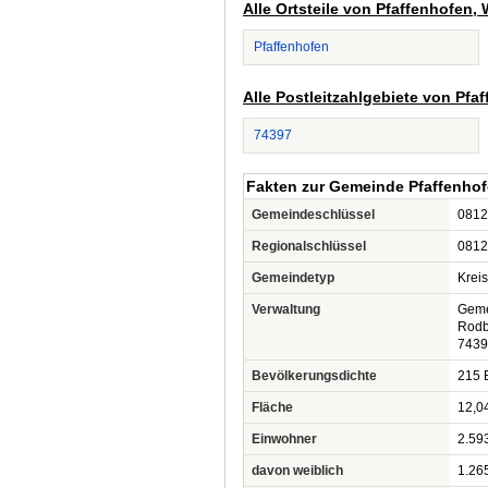
Alle Ortsteile von Pfaffenhofen,
Pfaffenhofen
Alle Postleitzahlgebiete von Pf
74397
Fakten zur Gemeinde Pfaffenho
Gemeindeschlüssel
0812
Regionalschlüssel
0812
Gemeindetyp
Krei
Verwaltung
Geme
Rodb
7439
Bevölkerungsdichte
215 
Fläche
12,0
Einwohner
2.59
davon weiblich
1.26