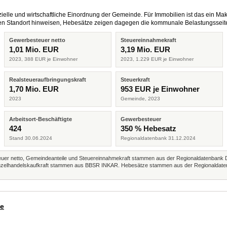
elle und wirtschaftliche Einordnung der Gemeinde. Für Immobilien ist das ein Mak
eren Standort hinweisen, Hebesätze zeigen dagegen die kommunale Belastungsseit
Gewerbesteuer netto
Steuereinnahmekraft
1,01 Mio. EUR
3,19 Mio. EUR
2023, 388 EUR je Einwohner
2023, 1.229 EUR je Einwohner
Realsteueraufbringungskraft
Steuerkraft
1,70 Mio. EUR
953 EUR je Einwohner
2023
Gemeinde, 2023
Arbeitsort-Beschäftigte
Gewerbesteuer
424
350 % Hebesatz
Stand 30.06.2024
Regionaldatenbank 31.12.2024
r netto, Gemeindeanteile und Steuereinnahmekraft stammen aus der Regionaldatenbank 
 Einzelhandelskaufkraft stammen aus BBSR INKAR. Hebesätze stammen aus der Regionaldate
de