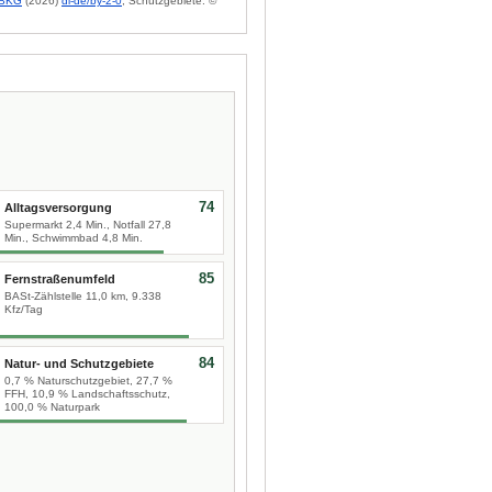
BKG
(2026)
dl-de/by-2-0
; Schutzgebiete: ©
74
Alltagsversorgung
Supermarkt 2,4 Min., Notfall 27,8
Min., Schwimmbad 4,8 Min.
85
Fernstraßenumfeld
BASt-Zählstelle 11,0 km, 9.338
Kfz/Tag
84
Natur- und Schutzgebiete
0,7 % Naturschutzgebiet, 27,7 %
FFH, 10,9 % Landschaftsschutz,
100,0 % Naturpark