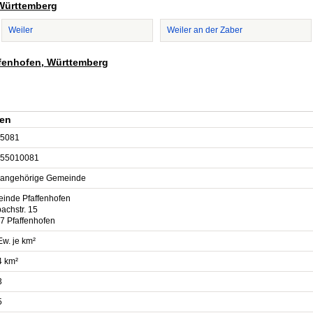
 Württemberg
Weiler
Weiler an der Zaber
affenhofen, Württemberg
fen
5081
55010081
sangehörige Gemeinde
inde Pfaffenhofen
achstr. 15
7 Pfaffenhofen
Ew. je km²
4 km²
3
5