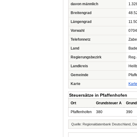
davon männlich
1.32
Breitengrad
48.5
Längengrad
11.5
Vorwahl
0704
Telefonnetz
Zabe
Land
Bade
Regierungsbezirk
Reg.-
Landkreis
Heil
Gemeinde
Pfaf
Karte
Kart
Steuersätze in Pfaffenhofen
Ort
Grundsteuer A
Grund
Pfaffenhofen
380
390
Quelle: Regionaldatenbank Deutschland, Dat