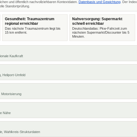
ichen und öffentlich nachvollziehbaren Kontextdaten.
Datenbasis und Gewichtung
. Der Index
lle Standortprüfung.
Gesundheit: Traumazentrum
Nahversorgung: Supermarkt
regional erreichbar
schnell erreichbar
Das nächste Traumazentrum liegt bis
Deutschlandatlas: Pkw-Fahrzeit zum
15 km entfernt.
nächsten Supermarkt/Discounter bis 5
Minuten.
ionale Kaufkraft
, Heliport-Umfeld
 Motorisierung
te Nähe
e, Wahlkreis-Strukturdaten