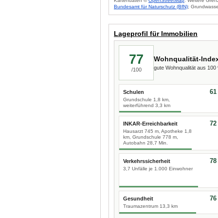
Kartendaten ©
OpenStreetMap
. Weitere Gren
Bundesamt für Naturschutz (BfN)
; Grundwasse
Lageprofil für Immobilien
77
Wohnqualität-Inde
gute Wohnqualität aus 10
/100
61
Schulen
Grundschule 1,8 km,
weiterführend 3,3 km
72
INKAR-Erreichbarkeit
Hausarzt 745 m, Apotheke 1,8
km, Grundschule 778 m,
Autobahn 28,7 Min.
78
Verkehrssicherheit
3,7 Unfälle je 1.000 Einwohner
76
Gesundheit
Traumazentrum 13,3 km