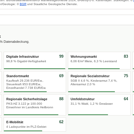
zen: Bundeswahlleiterin/BKG Wahlkreisgeometrie 2024, dl-de/by-2-0. Kartenlayer: Starkregen: ©
r/Geologie: ©
BGR
und Staatliche Geologische Dienste.
x
0 % Datenabdeckung.
99
83
Digitale Infrastruktur
Wohnungsmarkt
98,8 % Gigabit-Verfügbarkeit
6,06 €/m² Miete, 6,3 % Leerstand
69
75
Standortmarkt
Regionale Sozialstruktur
Kaufkraft 29.236 EUR/Ew.,
SGB II 4,6 %, Kinderarmut 7,4 %,
Steuerkraft 953 EUR/Ew.,
Altersarmut 2,0 %
Einzelhandel 7.738 EUR/Ew.
88
64
Regionale Sicherheitslage
Umfeldstruktur
PKS-HZ 3.122 je 100.000
31,1 % Wald, 1,2 % Gewässer
Einwohner im Landkreis Heilbronn
62
E-Mobilität
4 Ladepunkte im PLZ-Gebiet