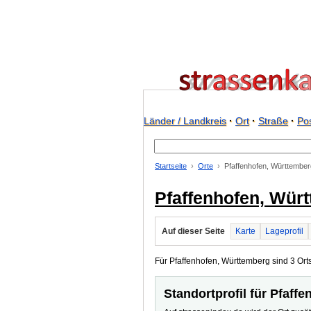
Länder / Landkreis
·
Ort
·
Straße
·
Pos
Startseite
Orte
Pfaffenhofen, Württember
Pfaffenhofen, Wür
Auf dieser Seite
Karte
Lageprofil
Für Pfaffenhofen, Württemberg sind 3 Ortst
Standortprofil für Pfaff