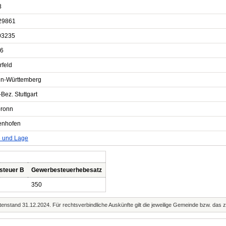
8
29861
03235
6
rfeld
n-Württemberg
Bez. Stuttgart
bronn
fenhofen
e und Lage
steuer B
Gewerbesteuerhebesatz
350
enstand 31.12.2024. Für rechtsverbindliche Auskünfte gilt die jeweilige Gemeinde bzw. das 