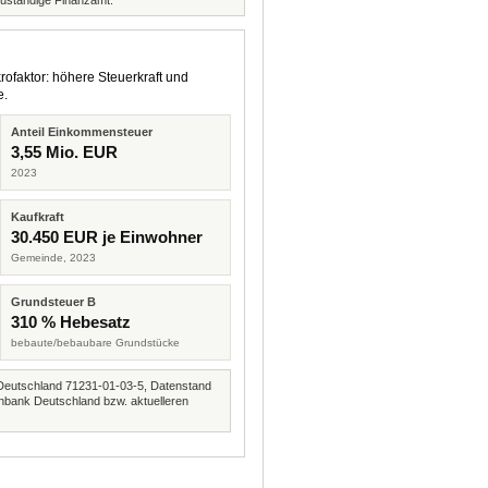
zuständige Finanzamt.
rofaktor: höhere Steuerkraft und
e.
Anteil Einkommensteuer
3,55 Mio. EUR
2023
Kaufkraft
30.450 EUR je Einwohner
Gemeinde, 2023
Grundsteuer B
310 % Hebesatz
bebaute/bebaubare Grundstücke
Deutschland 71231-01-03-5, Datenstand
nbank Deutschland bzw. aktuelleren