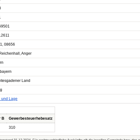
3
1
69501
12611
1, 08656
Reichenhall, Anger
rn
bayern
htesgadener Land
ng
e und Lage
r B
Gewerbesteuerhebesatz
310