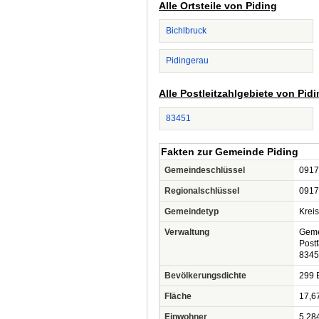
Alle Ortsteile von Piding
Bichlbruck
Pidingerau
Alle Postleitzahlgebiete von Pid
83451
Fakten zur Gemeinde Piding
Gemeindeschlüssel
0917
Regionalschlüssel
0917
Gemeindetyp
Krei
Verwaltung
Geme
Post
8345
Bevölkerungsdichte
299 
Fläche
17,6
Einwohner
5.28