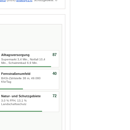
BKG
(2026)
dl-de/by-2-0
; Schutzgebiete: ©
87
Alltagsversorgung
Supermarkt 3,4 Min., Notfall 10,4
Min., Schwimmbad 6,9 Min.
40
Fernstraßenumfeld
BASt-Zählstelle 38 m, 49.080
Kfz/Tag
72
Natur- und Schutzgebiete
3,0 % FFH, 13,1 %
Landschaftsschutz