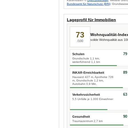
Kartendaten ©
OpenStreetMap
. Weitere Gren
Bundesamt für Naturschutz (BfN)
; Grundwasse
Lageprofil für Immobilien
73
Wohnqualität-Inde
solide Wohnqualität aus 1
/100
79
Schulen
Grundschule 1,1 km,
weiterführend 1,1 km
89
INKAR-Erreichbarkeit
Hausarzt 427 m, Apotheke 726
m, Grundschule 1,2 km,
Autobahn 0,9 Min.
63
Verkehrssicherheit
5,5 Unfälle je 1.000 Einwohner
90
Gesundheit
Traumazentrum 2,7 km