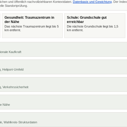
ichen und öffentlich nachvollziehbaren Kontextdaten.
Datenbasis und Gewichtung
. Der Index
lle Standortprüfung.
Gesundheit: Traumazentrum in
Schule: Grundschule gut
der Nähe
erreichbar
Das nächste Traumazentrum liegt bis 5
Die nächste Grundschule liegt bis 1,5
km entfernt.
km entfernt.
ionale Kaufkraft
, Heliport-Umfeld
, Verkehrssicherheit
te Nähe
e, Wahlkreis-Strukturdaten