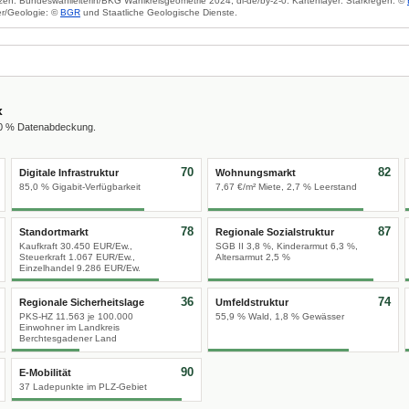
zen: Bundeswahlleiterin/BKG Wahlkreisgeometrie 2024, dl-de/by-2-0. Kartenlayer: Starkregen: ©
r/Geologie: ©
BGR
und Staatliche Geologische Dienste.
x
00 % Datenabdeckung.
70
82
Digitale Infrastruktur
Wohnungsmarkt
85,0 % Gigabit-Verfügbarkeit
7,67 €/m² Miete, 2,7 % Leerstand
78
87
Standortmarkt
Regionale Sozialstruktur
Kaufkraft 30.450 EUR/Ew.,
SGB II 3,8 %, Kinderarmut 6,3 %,
Steuerkraft 1.067 EUR/Ew.,
Altersarmut 2,5 %
Einzelhandel 9.286 EUR/Ew.
36
74
Regionale Sicherheitslage
Umfeldstruktur
PKS-HZ 11.563 je 100.000
55,9 % Wald, 1,8 % Gewässer
Einwohner im Landkreis
Berchtesgadener Land
90
E-Mobilität
37 Ladepunkte im PLZ-Gebiet