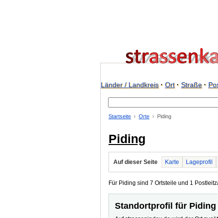
Länder / Landkreis
·
Ort
·
Straße
·
Pos
Startseite
Orte
Piding
Piding
Auf dieser Seite
Karte
Lageprofil
Für Piding sind 7 Ortsteile und 1 Postleitz
Standortprofil für Piding