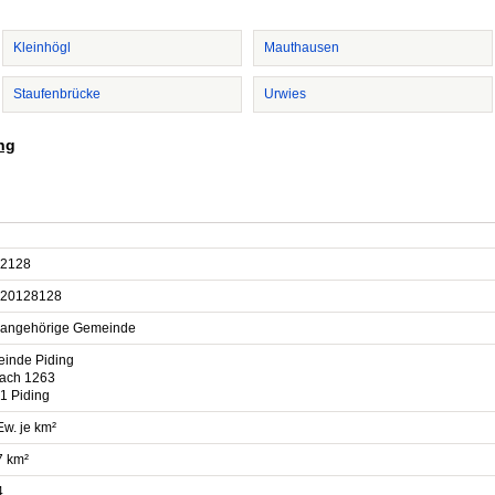
Kleinhögl
Mauthausen
Staufenbrücke
Urwies
ing
2128
20128128
sangehörige Gemeinde
inde Piding
fach 1263
1 Piding
Ew. je km²
7 km²
4