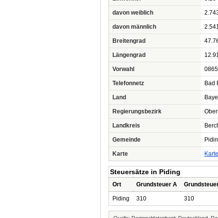
davon weiblich
2.74
davon männlich
2.54
Breitengrad
47.7
Längengrad
12.9
Vorwahl
0865
Telefonnetz
Bad 
Land
Baye
Regierungsbezirk
Ober
Landkreis
Berc
Gemeinde
Pidi
Karte
Kart
Steuersätze in Piding
Ort
Grundsteuer A
Grundsteue
Piding
310
310