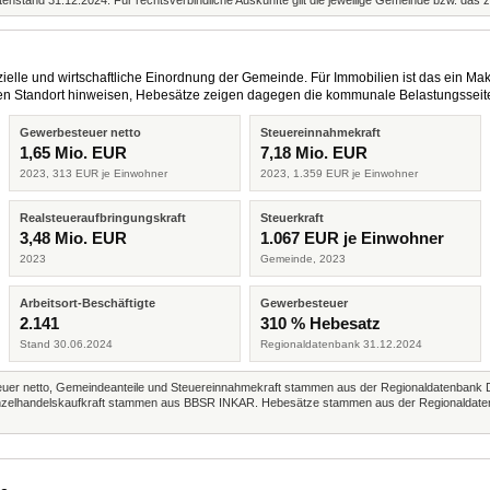
enstand 31.12.2024. Für rechtsverbindliche Auskünfte gilt die jeweilige Gemeinde bzw. das 
elle und wirtschaftliche Einordnung der Gemeinde. Für Immobilien ist das ein Mak
eren Standort hinweisen, Hebesätze zeigen dagegen die kommunale Belastungsseit
Gewerbesteuer netto
Steuereinnahmekraft
1,65 Mio. EUR
7,18 Mio. EUR
2023, 313 EUR je Einwohner
2023, 1.359 EUR je Einwohner
Realsteueraufbringungskraft
Steuerkraft
3,48 Mio. EUR
1.067 EUR je Einwohner
2023
Gemeinde, 2023
Arbeitsort-Beschäftigte
Gewerbesteuer
2.141
310 % Hebesatz
Stand 30.06.2024
Regionaldatenbank 31.12.2024
r netto, Gemeindeanteile und Steuereinnahmekraft stammen aus der Regionaldatenbank 
 Einzelhandelskaufkraft stammen aus BBSR INKAR. Hebesätze stammen aus der Regionaldate