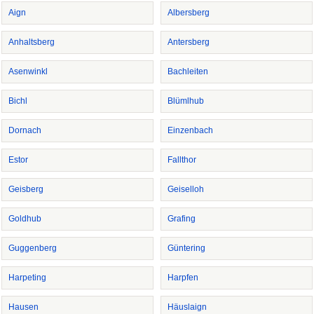
Aign
Albersberg
Anhaltsberg
Antersberg
Asenwinkl
Bachleiten
Bichl
Blümlhub
Dornach
Einzenbach
Estor
Fallthor
Geisberg
Geiselloh
Goldhub
Grafing
Guggenberg
Güntering
Harpeting
Harpfen
Hausen
Häuslaign