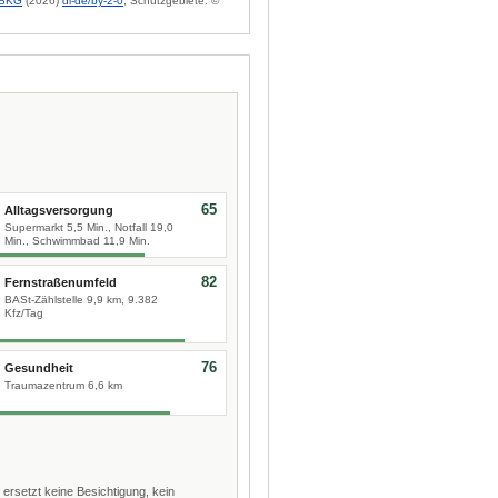
BKG
(2026)
dl-de/by-2-0
; Schutzgebiete: ©
65
Alltagsversorgung
Supermarkt 5,5 Min., Notfall 19,0
Min., Schwimmbad 11,9 Min.
82
Fernstraßenumfeld
BASt-Zählstelle 9,9 km, 9.382
Kfz/Tag
76
Gesundheit
Traumazentrum 6,6 km
 ersetzt keine Besichtigung, kein