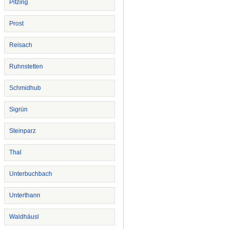
Pitzing
Prost
Reisach
Ruhnstetten
Schmidhub
Sigrün
Steinparz
Thal
Unterbuchbach
Unterthann
Waldhäusl