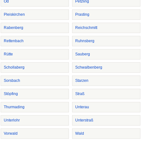
Öd
Petzling
Pleiskirchen
Prasting
Rabenberg
Reichschmitt
Rettenbach
Ruhnsberg
Rütte
Sauberg
Schollaberg
Schwalbenberg
Sorsbach
Starzen
Stöpfing
Straß
Thurmading
Unterau
Unterlohr
Unterstraß
Vorwald
Wald