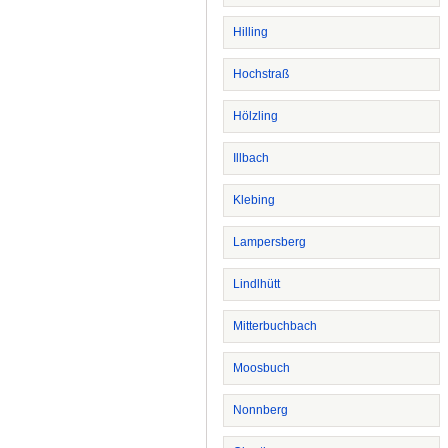
Hilling
Hochstraß
Hölzling
Illbach
Klebing
Lampersberg
Lindlhütt
Mitterbuchbach
Moosbuch
Nonnberg