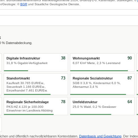
zen: Bundeswahlleiterin/BKG Wahlkreisgeometrie 2024, dl-de/by-2-0. Kartenlayer: Starkregen: ©
r/Geologie: ©
BGR
und Staatliche Geologische Dienste.
x
00 % Datenabdeckung.
38
90
Digitale Infrastruktur
Wohnungsmarkt
31,8 % Gigabit-Verfügbarkeit
6,07 €/m² Miete, 2,3 % Leerstand
73
87
Standortmarkt
Regionale Sozialstruktur
Kaufkraft 30.765 EUR/Ew.,
SGB II 3,8 %, Kinderarmut 6,0 %,
Steuerkraft 1.166 EUR/Ew.,
Altersarmut 3,4 %
Einzelhandel 7.461 EUR/Ew.
78
64
Regionale Sicherheitslage
Umfeldstruktur
PKS-HZ 4.120 je 100.000
25,0 % Wald, 0,2 % Gewässer
Einwohner im Landkreis Altötting
ichen und öffentlich nachvollziehbaren Kontextdaten.
Datenbasis und Gewichtung
. Der Index