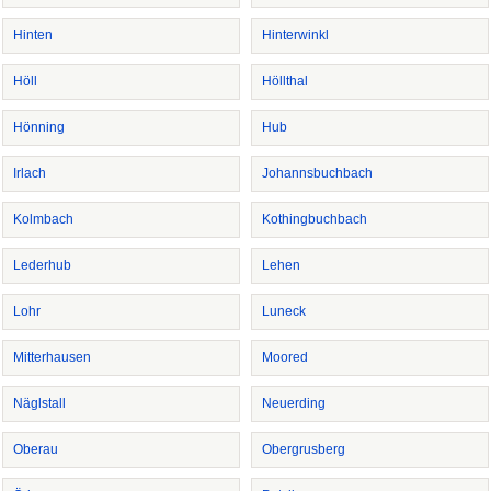
Hinten
Hinterwinkl
Höll
Höllthal
Hönning
Hub
Irlach
Johannsbuchbach
Kolmbach
Kothingbuchbach
Lederhub
Lehen
Lohr
Luneck
Mitterhausen
Moored
Näglstall
Neuerding
Oberau
Obergrusberg