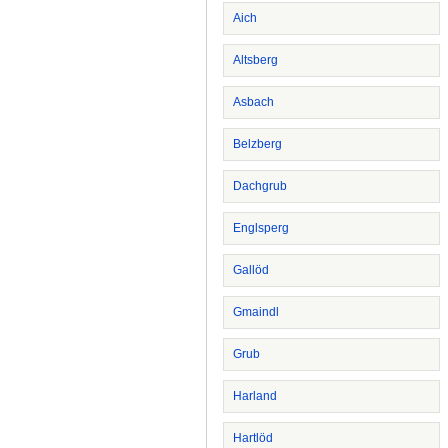
Aich
Altsberg
Asbach
Belzberg
Dachgrub
Englsperg
Gallöd
Gmaindl
Grub
Harland
Hartlöd