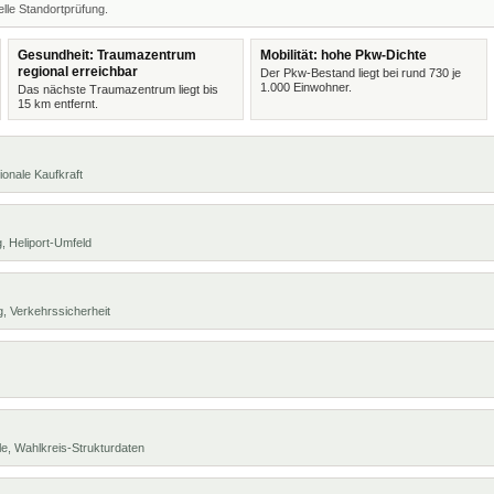
lle Standortprüfung.
Gesundheit: Traumazentrum
Mobilität: hohe Pkw-Dichte
regional erreichbar
Der Pkw-Bestand liegt bei rund 730 je
1.000 Einwohner.
Das nächste Traumazentrum liegt bis
15 km entfernt.
ionale Kaufkraft
, Heliport-Umfeld
, Verkehrssicherheit
e, Wahlkreis-Strukturdaten