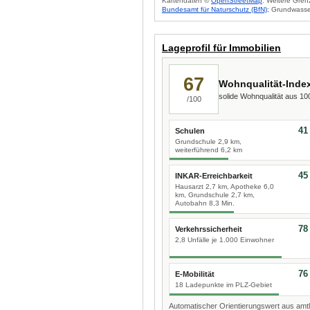
Kartendaten ©
OpenStreetMap
. Weitere Gren
Bundesamt für Naturschutz (BfN)
; Grundwasse
Lageprofil für Immobilien
67
Wohnqualität-Inde
solide Wohnqualität aus 1
/100
41
Schulen
Grundschule 2,9 km,
weiterführend 6,2 km
45
INKAR-Erreichbarkeit
Hausarzt 2,7 km, Apotheke 6,0
km, Grundschule 2,7 km,
Autobahn 8,3 Min.
78
Verkehrssicherheit
2,8 Unfälle je 1.000 Einwohner
76
E-Mobilität
18 Ladepunkte im PLZ-Gebiet
Automatischer Orientierungswert aus amtl