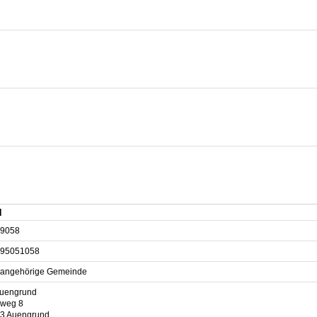
d
9058
95051058
sangehörige Gemeinde
uengrund
hweg 8
3 Auengrund