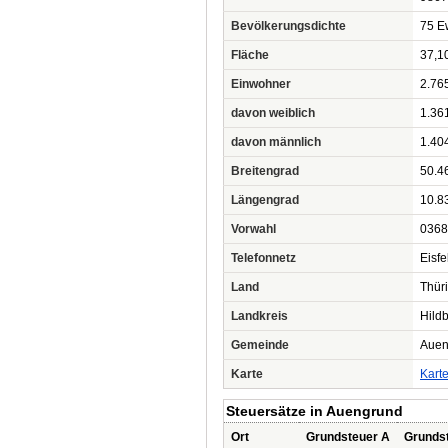
Bevölkerungsdichte
75 Ew
Fläche
37,1
Einwohner
2.76
davon weiblich
1.36
davon männlich
1.40
Breitengrad
50.4
Längengrad
10.8
Vorwahl
0368
Telefonnetz
Eisfe
Land
Thür
Landkreis
Hild
Gemeinde
Auen
Karte
Kart
Steuersätze in Auengrund
Ort
Grundsteuer A
Grunds