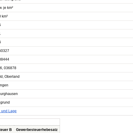
. je km²
0 km²
5
1
4
60327
38444
6, 036878
ld, Oberland
ingen
burghausen
grund
e und Lage
teuer B
Gewerbesteuerhebesatz