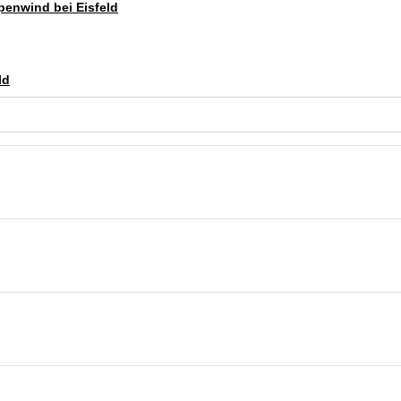
penwind bei Eisfeld
ld