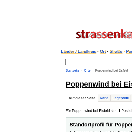
Länder / Landkreis
·
Ort
·
Straße
·
Pos
Startseite
Orte
Poppenwind bei Eisfeld
Poppenwind bei Ei
Auf dieser Seite
Karte
Lageprofil
Für Poppenwind bei Eisfeld sind 1 Postlei
Standortprofil für Poppe