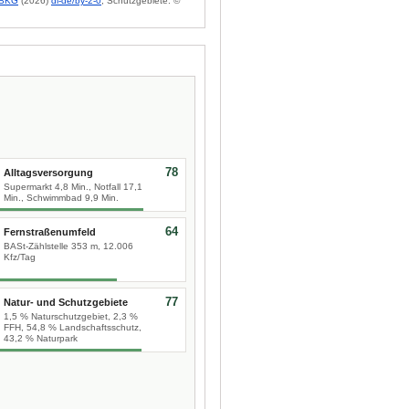
BKG
(2026)
dl-de/by-2-0
; Schutzgebiete: ©
78
Alltagsversorgung
Supermarkt 4,8 Min., Notfall 17,1
Min., Schwimmbad 9,9 Min.
64
Fernstraßenumfeld
BASt-Zählstelle 353 m, 12.006
Kfz/Tag
77
Natur- und Schutzgebiete
1,5 % Naturschutzgebiet, 2,3 %
FFH, 54,8 % Landschaftsschutz,
43,2 % Naturpark