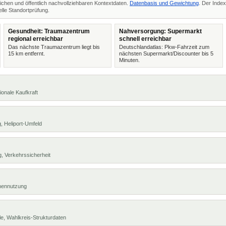
ichen und öffentlich nachvollziehbaren Kontextdaten.
Datenbasis und Gewichtung
. Der Index
lle Standortprüfung.
Gesundheit: Traumazentrum
Nahversorgung: Supermarkt
regional erreichbar
schnell erreichbar
Das nächste Traumazentrum liegt bis
Deutschlandatlas: Pkw-Fahrzeit zum
15 km entfernt.
nächsten Supermarkt/Discounter bis 5
Minuten.
ionale Kaufkraft
, Heliport-Umfeld
, Verkehrssicherheit
chennutzung
e, Wahlkreis-Strukturdaten