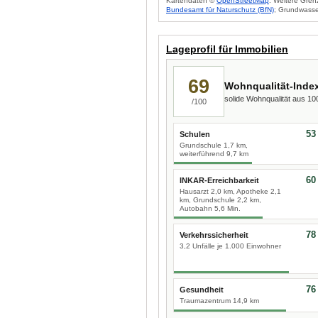
Kartendaten ©
OpenStreetMap
. Weitere Gren
Bundesamt für Naturschutz (BfN)
; Grundwasse
Lageprofil für Immobilien
69
Wohnqualität-Inde
solide Wohnqualität aus 1
/100
53
Schulen
Grundschule 1,7 km,
weiterführend 9,7 km
60
INKAR-Erreichbarkeit
Hausarzt 2,0 km, Apotheke 2,1
km, Grundschule 2,2 km,
Autobahn 5,6 Min.
78
Verkehrssicherheit
3,2 Unfälle je 1.000 Einwohner
76
Gesundheit
Traumazentrum 14,9 km