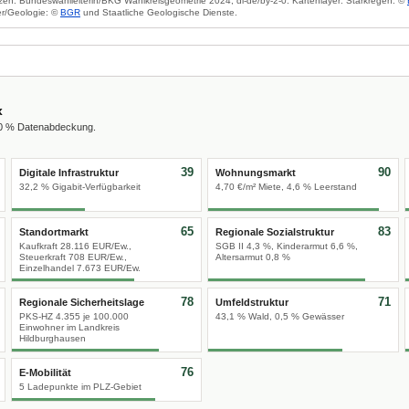
zen: Bundeswahlleiterin/BKG Wahlkreisgeometrie 2024, dl-de/by-2-0. Kartenlayer: Starkregen: ©
r/Geologie: ©
BGR
und Staatliche Geologische Dienste.
x
00 % Datenabdeckung.
39
90
Digitale Infrastruktur
Wohnungsmarkt
32,2 % Gigabit-Verfügbarkeit
4,70 €/m² Miete, 4,6 % Leerstand
65
83
Standortmarkt
Regionale Sozialstruktur
Kaufkraft 28.116 EUR/Ew.,
SGB II 4,3 %, Kinderarmut 6,6 %,
Steuerkraft 708 EUR/Ew.,
Altersarmut 0,8 %
Einzelhandel 7.673 EUR/Ew.
78
71
Regionale Sicherheitslage
Umfeldstruktur
PKS-HZ 4.355 je 100.000
43,1 % Wald, 0,5 % Gewässer
Einwohner im Landkreis
Hildburghausen
76
E-Mobilität
5 Ladepunkte im PLZ-Gebiet