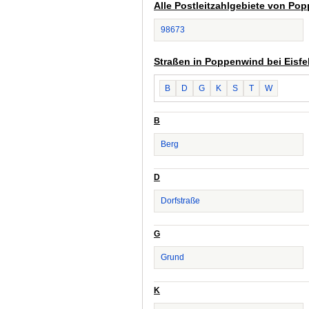
Alle Postleitzahlgebiete von Pop
98673
Straßen in Poppenwind bei Eisfe
B
D
G
K
S
T
W
B
Berg
D
Dorfstraße
G
Grund
K