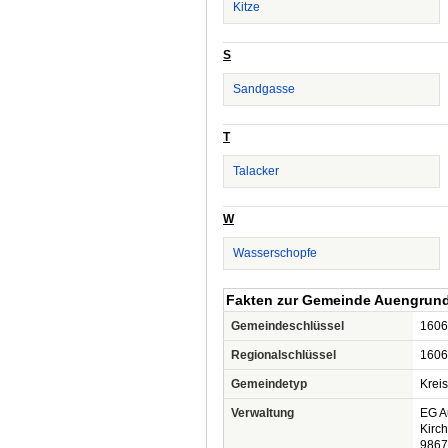
Kitze
S
Sandgasse
T
Talacker
W
Wasserschopfe
Fakten zur Gemeinde Auengrun
Gemeindeschlüssel
1606
Regionalschlüssel
1606
Gemeindetyp
Krei
Verwaltung
EG A
Kirc
9867