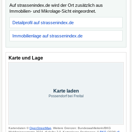
Auf strassenindex.de wird der Ort zusätzlich aus
Immobilien- und Mikrolage-Sicht eingeordnet.
Detailprofil auf strassenindex.de
Immobilienlage auf strassenindex.de
Karte und Lage
Karte laden
Possendorf bei Freital
Kartendaten ©
OpenStreetMap
. Weitere Grenzen: Bundeswahlleiterin/BKG
Wahlkreisgeometrie 2024, dl-de/by-2-0. Kartenlayer: Starkregen: ©
BKG
(2026)
dl-