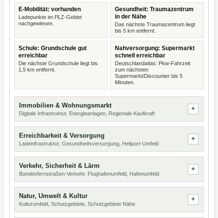
E-Mobilität: vorhanden
Gesundheit: Traumazentrum
in der Nähe
Ladepunkte im PLZ-Gebiet
nachgewiesen.
Das nächste Traumazentrum liegt
bis 5 km entfernt.
Schule: Grundschule gut
Nahversorgung: Supermarkt
erreichbar
schnell erreichbar
Die nächste Grundschule liegt bis
Deutschlandatlas: Pkw-Fahrzeit
1,5 km entfernt.
zum nächsten
Supermarkt/Discounter bis 5
Minuten.
Immobilien & Wohnungsmarkt
Digitale Infrastruktur, Energieanlagen, Regionale Kaufkraft
Erreichbarkeit & Versorgung
Ladeinfrastruktur, Gesundheitsversorgung, Heliport-Umfeld
Verkehr, Sicherheit & Lärm
Bundesfernstraßen-Verkehr, Flughafenumfeld, Hafenumfeld
Natur, Umwelt & Kultur
Kulturumfeld, Schutzgebiete, Schutzgebiete Nähe