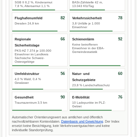
SGB II 6,2 %, Kinderarmut
BASt-Zählstelle 42 m,
7,8 %, Altersarmut 1,1 %
13.043 Kfz/Tag
82
78
Flughafenumfeld
Verkehrssicherheit
Dresden 24,9 km
3,8 Unfälle je 1.000
Einwohner
66
92
Regionale
Schienenlärm
Keine betroffenen
Sicherheitslage
Einwohner in der EBA-
PKS-HZ 7.374 je 100.000
Gemeindestatistik
Einwohner im Landkreis
Sächsische Schweiz-
Osterzgebirge
56
60
Umfeldstruktur
Natur- und
4,0 % Wald, 0,4 %
Schutzgebiete
Gewässer
23,8 % Landschaftsschutz
90
76
Gesundheit
E-Mobilität
Traumazentrum 3,5 km
10 Ladepunkte im PLZ-
Gebiet
Automatischer Orientierungswert aus amtlichen und öffentlich
nachvollziehbaren Kontextdaten.
Datenbasis und Gewichtung
. Der Index
ersetzt keine Besichtigung, kein Verkehrswertgutachten und keine
individuelle Standortprüfung.