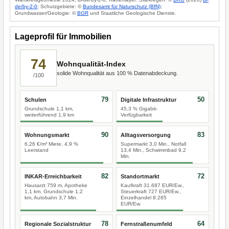
de/by-2-0
; Schutzgebiete: ©
Bundesamt für Naturschutz (BfN)
;
Grundwasser/Geologie: ©
BGR
und Staatliche Geologische Dienste.
Lageprofil für Immobilien
74
Wohnqualität-Index
solide Wohnqualität aus 100 % Datenabdeckung.
/100
79
50
Schulen
Digitale Infrastruktur
Grundschule 1,1 km,
45,3 % Gigabit-
weiterführend 1,9 km
Verfügbarkeit
90
83
Wohnungsmarkt
Alltagsversorgung
6,26 €/m² Miete, 4,9 %
Supermarkt 3,0 Min., Notfall
Leerstand
13,4 Min., Schwimmbad 9,2
Min.
82
72
INKAR-Erreichbarkeit
Standortmarkt
Hausarzt 759 m, Apotheke
Kaufkraft 31.687 EUR/Ew.,
1,1 km, Grundschule 1,2
Steuerkraft 727 EUR/Ew.,
km, Autobahn 3,7 Min.
Einzelhandel 8.265
EUR/Ew.
78
64
Regionale Sozialstruktur
Fernstraßenumfeld