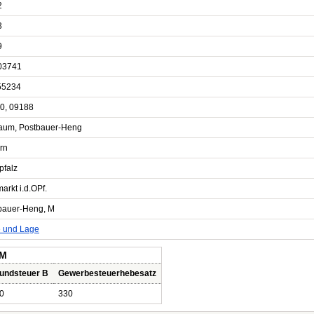
2
3
9
03741
55234
0, 09188
aum, Postbauer-Heng
rn
pfalz
rkt i.d.OPf.
bauer-Heng, M
e und Lage
 M
undsteuer B
Gewerbesteuerhebesatz
0
330