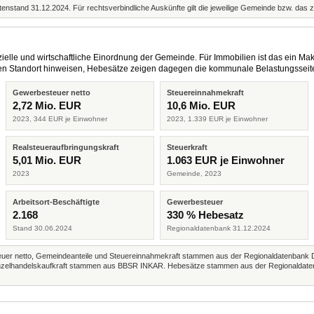
enstand 31.12.2024. Für rechtsverbindliche Auskünfte gilt die jeweilige Gemeinde bzw. das 
elle und wirtschaftliche Einordnung der Gemeinde. Für Immobilien ist das ein Mak
eren Standort hinweisen, Hebesätze zeigen dagegen die kommunale Belastungsseit
Gewerbesteuer netto
Steuereinnahmekraft
2,72 Mio. EUR
10,6 Mio. EUR
2023, 344 EUR je Einwohner
2023, 1.339 EUR je Einwohner
Realsteueraufbringungskraft
Steuerkraft
5,01 Mio. EUR
1.063 EUR je Einwohner
2023
Gemeinde, 2023
Arbeitsort-Beschäftigte
Gewerbesteuer
2.168
330 % Hebesatz
Stand 30.06.2024
Regionaldatenbank 31.12.2024
r netto, Gemeindeanteile und Steuereinnahmekraft stammen aus der Regionaldatenbank 
 Einzelhandelskaufkraft stammen aus BBSR INKAR. Hebesätze stammen aus der Regionaldate