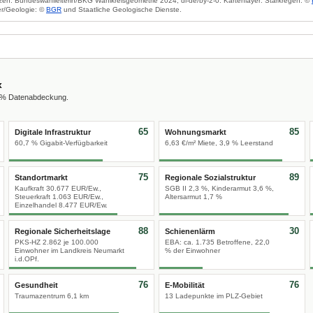
zen: Bundeswahlleiterin/BKG Wahlkreisgeometrie 2024, dl-de/by-2-0. Kartenlayer: Starkregen: ©
r/Geologie: ©
BGR
und Staatliche Geologische Dienste.
x
0 % Datenabdeckung.
65
85
Digitale Infrastruktur
Wohnungsmarkt
60,7 % Gigabit-Verfügbarkeit
6,63 €/m² Miete, 3,9 % Leerstand
75
89
Standortmarkt
Regionale Sozialstruktur
Kaufkraft 30.677 EUR/Ew.,
SGB II 2,3 %, Kinderarmut 3,6 %,
Steuerkraft 1.063 EUR/Ew.,
Altersarmut 1,7 %
Einzelhandel 8.477 EUR/Ew.
88
30
Regionale Sicherheitslage
Schienenlärm
PKS-HZ 2.862 je 100.000
EBA: ca. 1.735 Betroffene, 22,0
Einwohner im Landkreis Neumarkt
% der Einwohner
i.d.OPf.
76
76
Gesundheit
E-Mobilität
Traumazentrum 6,1 km
13 Ladepunkte im PLZ-Gebiet