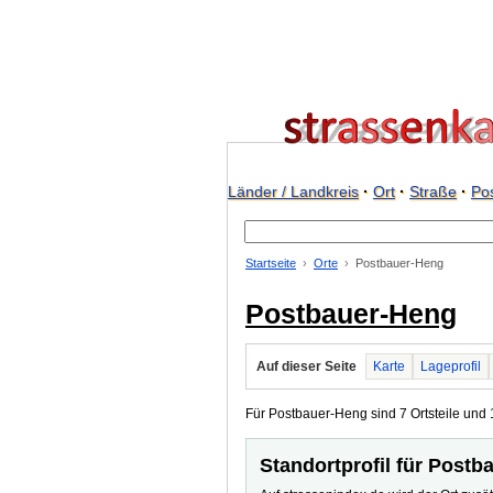
Länder / Landkreis
·
Ort
·
Straße
·
Pos
Startseite
Orte
Postbauer-Heng
Postbauer-Heng
Auf dieser Seite
Karte
Lageprofil
Für Postbauer-Heng sind 7 Ortsteile und 1
Standortprofil für Post