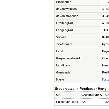
Einwohner
7.91
davon weiblich
4.06
davon männlich
3.84
Breitengrad
49.3
Längengrad
11.3
Vorwahl
0918
Telefonnetz
Pyrb
Land
Baye
Regierungsbezirk
Ober
Landkreis
Neuma
Gemeinde
Post
Karte
Kart
Steuersätze in Postbauer-Heng,
Ort
Grundsteuer A
Gr
Postbauer-Heng
320
32