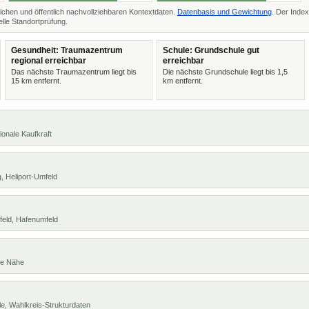
ichen und öffentlich nachvollziehbaren Kontextdaten.
Datenbasis und Gewichtung
. Der Index
lle Standortprüfung.
Gesundheit: Traumazentrum
Schule: Grundschule gut
regional erreichbar
erreichbar
Das nächste Traumazentrum liegt bis
Die nächste Grundschule liegt bis 1,5
15 km entfernt.
km entfernt.
ionale Kaufkraft
, Heliport-Umfeld
feld, Hafenumfeld
te Nähe
e, Wahlkreis-Strukturdaten