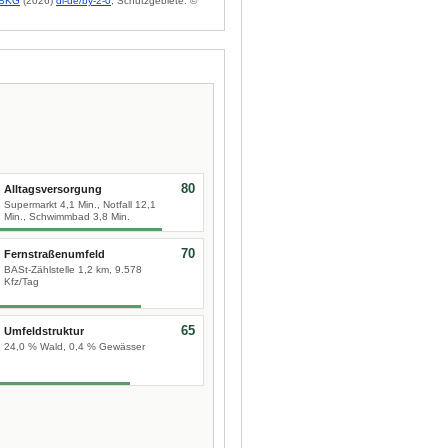
BKG
(2026)
dl-de/by-2-0
; Schutzgebiete: ©
80
Alltagsversorgung
Supermarkt 4,1 Min., Notfall 12,1
Min., Schwimmbad 3,8 Min.
70
Fernstraßenumfeld
BASt-Zählstelle 1,2 km, 9.578
Kfz/Tag
65
Umfeldstruktur
24,0 % Wald, 0,4 % Gewässer