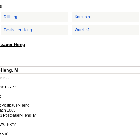
ng
Dillberg
Kemnath
Postbauer-Heng
Wurzhof
stbauer-Heng
-Heng, M
3155
30155155
t
t Postbauer-Heng
fach 1063
3 Postbauer-Heng, M
Ew. je km²
5 km²