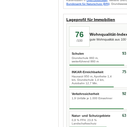
Kartendaten ©
OpenStreetMap
. Weitere Gren
Bundesamt für Naturschutz (BfN)
; Grundwasse
Lageprofil für Immobilien
76
Wohnqualität-Inde
gute Wohnqualität aus 10
/100
93
Schulen
Grundschule 860 m,
weiterführend 860 m
75
INKAR-Erreichbarkeit
Hausarzt 950 m, Apotheke 1,4
km, Grundschule 1,4 km,
Autobahn 12,7 Min.
92
Verkehrssicherheit
1,9 Unfälle je 1.000 Einwohner
63
Natur- und Schutzgebiete
0,8 % FFH, 23,6 %
Landschaftsschutz