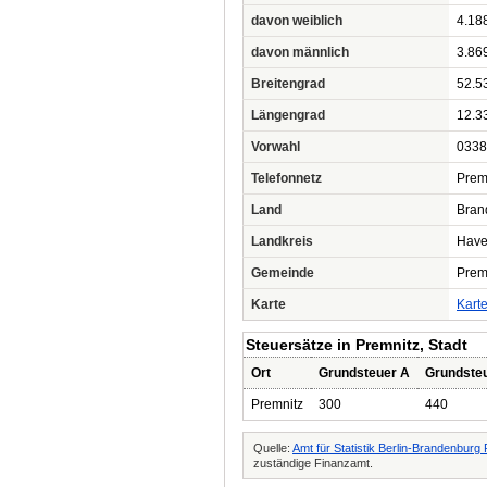
davon weiblich
4.18
davon männlich
3.86
Breitengrad
52.5
Längengrad
12.3
Vorwahl
0338
Telefonnetz
Prem
Land
Bran
Landkreis
Have
Gemeinde
Premn
Karte
Kart
Steuersätze in Premnitz, Stadt
Ort
Grundsteuer A
Grundste
Premnitz
300
440
Quelle:
Amt für Statistik Berlin-Brandenbur
zuständige Finanzamt.