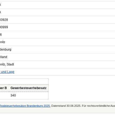
8
9
33928
30999
6
nitz
denburg
lland
itz, Stadt
e und Lage
uer B
Gewerbesteuerhebesatz
340
g Realsteuerhebesätze Brandenburg 2025
, Datenstand 30.06.2025. Für rechtsverbindliche Aus