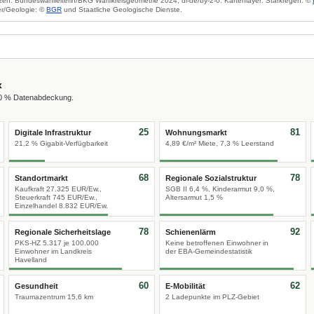
zen: Bundeswahlleiterin/BKG Wahlkreisgeometrie 2024, dl-de/by-2-0. Kartenlayer: Starkregen: ©
r/Geologie: ©
BGR
und Staatliche Geologische Dienste.
x
00 % Datenabdeckung.
25
81
Digitale Infrastruktur
Wohnungsmarkt
21,2 % Gigabit-Verfügbarkeit
4,89 €/m² Miete, 7,3 % Leerstand
68
78
Standortmarkt
Regionale Sozialstruktur
Kaufkraft 27.325 EUR/Ew.,
SGB II 6,4 %, Kinderarmut 9,0 %,
Steuerkraft 745 EUR/Ew.,
Altersarmut 1,5 %
Einzelhandel 8.832 EUR/Ew.
78
92
Regionale Sicherheitslage
Schienenlärm
PKS-HZ 5.317 je 100.000
Keine betroffenen Einwohner in
Einwohner im Landkreis
der EBA-Gemeindestatistik
Havelland
60
62
Gesundheit
E-Mobilität
Traumazentrum 15,6 km
2 Ladepunkte im PLZ-Gebiet