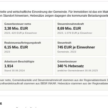
elle und wirtschaftliche Einordnung der Gemeinde. Für Immobilien ist das ein Mak
eren Standort hinweisen, Hebesätze zeigen dagegen die kommunale Belastungsseit
Gewerbesteuer netto
Steuereinnahmekraft
3,38 Mio. EUR
8,69 Mio. EUR
2023, 420 EUR je Einwohner
2023, 1.079 EUR je Einwohner
Realsteueraufbringungskraft
Steuerkraft
6,15 Mio. EUR
745 EUR je Einwohner
2023
Gemeinde, 2023
Arbeitsort-Beschäftigte
Gewerbesteuer
1.914
340 % Hebesatz
Stand 30.06.2024
amtlicher Gemeindewert 30.06.2025
r netto, Gemeindeanteile und Steuereinnahmekraft stammen aus der Regionaldatenbank 
 Einzelhandelskaufkraft stammen aus BBSR INKAR. Hebesätze stammen aus der Regionaldate
de