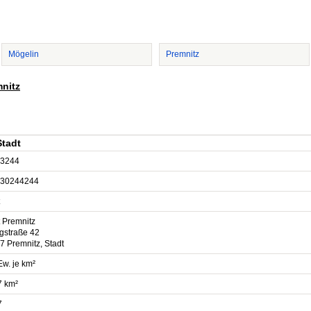
Mögelin
Premnitz
mnitz
Stadt
3244
30244244
t Premnitz
igstraße 42
7 Premnitz, Stadt
Ew. je km²
7 km²
7