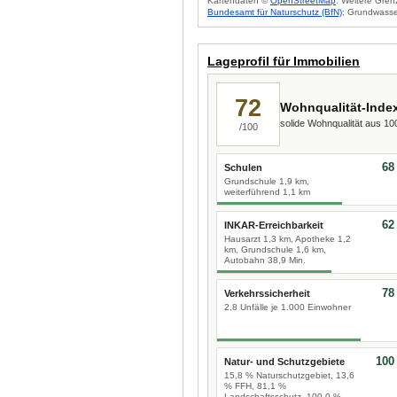
Kartendaten ©
OpenStreetMap
. Weitere Gren
Bundesamt für Naturschutz (BfN)
; Grundwasse
Lageprofil für Immobilien
72
Wohnqualität-Inde
solide Wohnqualität aus 1
/100
68
Schulen
Grundschule 1,9 km,
weiterführend 1,1 km
62
INKAR-Erreichbarkeit
Hausarzt 1,3 km, Apotheke 1,2
km, Grundschule 1,6 km,
Autobahn 38,9 Min.
78
Verkehrssicherheit
2,8 Unfälle je 1.000 Einwohner
100
Natur- und Schutzgebiete
15,8 % Naturschutzgebiet, 13,6
% FFH, 81,1 %
Landschaftsschutz, 100,0 %