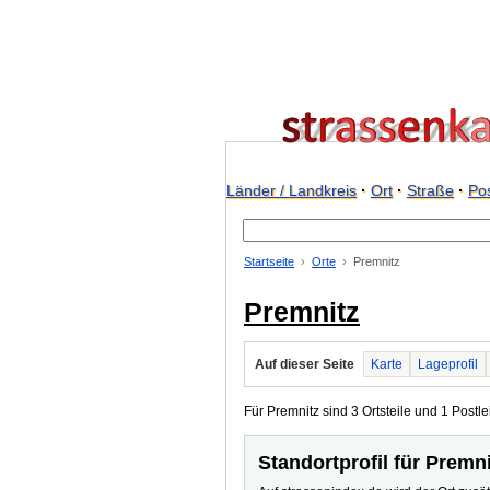
Länder / Landkreis
·
Ort
·
Straße
·
Pos
Startseite
Orte
Premnitz
Premnitz
Auf dieser Seite
Karte
Lageprofil
Für Premnitz sind 3 Ortsteile und 1 Postlei
Standortprofil für Premn