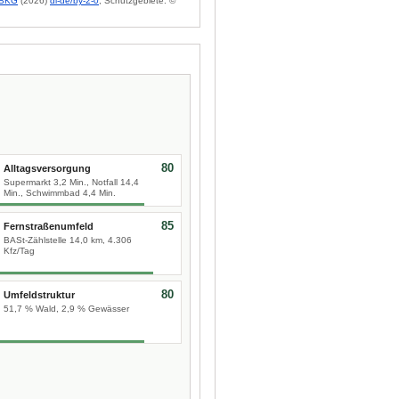
BKG
(2026)
dl-de/by-2-0
; Schutzgebiete: ©
80
Alltagsversorgung
Supermarkt 3,2 Min., Notfall 14,4
Min., Schwimmbad 4,4 Min.
85
Fernstraßenumfeld
BASt-Zählstelle 14,0 km, 4.306
Kfz/Tag
80
Umfeldstruktur
51,7 % Wald, 2,9 % Gewässer