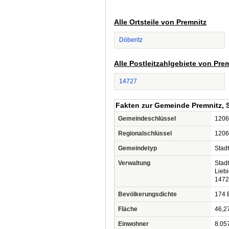
Alle Ortsteile von Premnitz
Döberitz
Alle Postleitzahlgebiete von Pre
14727
Fakten zur Gemeinde Premnitz, 
Gemeindeschlüssel
1206
Regionalschlüssel
1206
Gemeindetyp
Stadt
Verwaltung
Stad
Lieb
1472
Bevölkerungsdichte
174 
Fläche
46,2
Einwohner
8.05