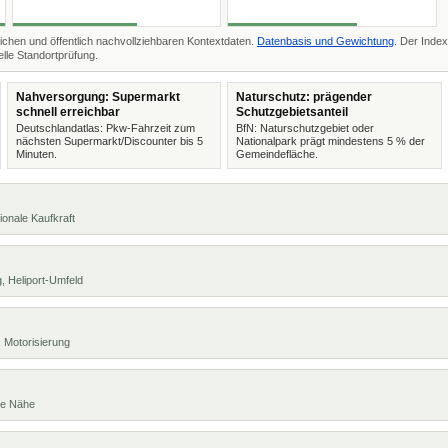
ichen und öffentlich nachvollziehbaren Kontextdaten.
Datenbasis und Gewichtung
. Der Index
lle Standortprüfung.
Nahversorgung: Supermarkt
Naturschutz: prägender
schnell erreichbar
Schutzgebietsanteil
Deutschlandatlas: Pkw-Fahrzeit zum
BfN: Naturschutzgebiet oder
nächsten Supermarkt/Discounter bis 5
Nationalpark prägt mindestens 5 % der
Minuten.
Gemeindefläche.
ionale Kaufkraft
, Heliport-Umfeld
 Motorisierung
te Nähe