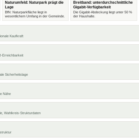
Naturumfeld: Naturpark prägt die
Breitband: unterdurchschnittliche
Lage
Gigabit-Verfügbarkeit
BfN: Naturparkfläche liegt in
Die Gigabit-Abdeckung liegt unter 50 %
wesentlichem Umfang in der Gemeinde.
der Haushalte.
ionale Kaufkraft
R-Erreichbarkeit
ale Sicherheitslage
te Nähe
e, Wahlkreis-Strukturdaten
struktur