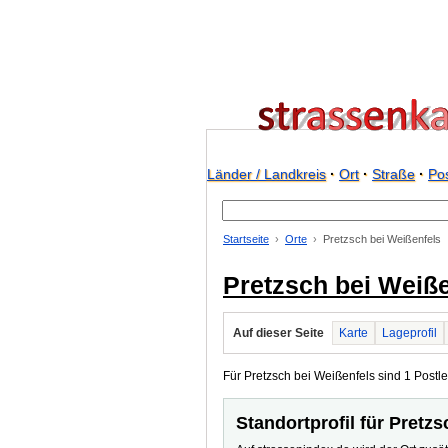
Länder / Landkreis
·
Ort
·
Straße
·
Pos
Startseite
Orte
Pretzsch bei Weißenfels
Pretzsch bei Weiße
Auf dieser Seite
Karte
Lageprofil
Für Pretzsch bei Weißenfels sind 1 Postle
Standortprofil für Pretz