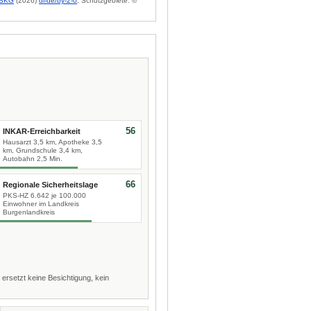
BKG
(2026)
dl-de/by-2-0
; Schutzgebiete: ©
56
INKAR-Erreichbarkeit
Hausarzt 3,5 km, Apotheke 3,5
km, Grundschule 3,4 km,
Autobahn 2,5 Min.
66
Regionale Sicherheitslage
PKS-HZ 6.642 je 100.000
Einwohner im Landkreis
Burgenlandkreis
 ersetzt keine Besichtigung, kein