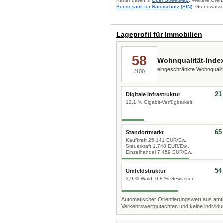
Kartendaten ©
OpenStreetMap
. Weitere Gren
Bundesamt für Naturschutz (BfN)
; Grundwasse
Lageprofil für Immobilien
58
Wohnqualität-Inde
eingeschränkte Wohnquali
/100
21
Digitale Infrastruktur
12,1 % Gigabit-Verfügbarkeit
65
Standortmarkt
Kaufkraft 25.141 EUR/Ew.,
Steuerkraft 1.748 EUR/Ew.,
Einzelhandel 7.459 EUR/Ew.
54
Umfeldstruktur
3,9 % Wald, 0,8 % Gewässer
Automatischer Orientierungswert aus amtl
Verkehrswertgutachten und keine individue