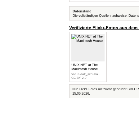
Datenstand
Die vollständigen Quellennachweise, Datens
Verifizierte Flickr-Fotos aus dem
UNIX NET at The
Macintosh House
von rudolf_schuba ·
CC BY 2.0
Nur Flickr-Fotos mit zuvor geprüfter Bild-UR
15.05.2026.