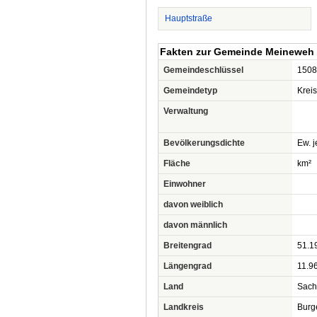
Hauptstraße
Fakten zur Gemeinde Meineweh
Gemeindeschlüssel
1508
Gemeindetyp
Krei
Verwaltung
Bevölkerungsdichte
Ew. j
Fläche
km²
Einwohner
davon weiblich
davon männlich
Breitengrad
51.1
Längengrad
11.9
Land
Sach
Landkreis
Burg