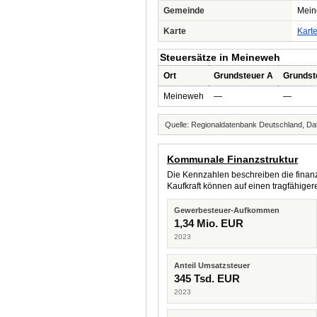
Gemeinde
Mei
Karte
Kart
Steuersätze in Meineweh
Ort
Grundsteuer A
Grundst
Meineweh
—
—
Quelle: Regionaldatenbank Deutschland, Dat
Kommunale Finanzstruktur
Die Kennzahlen beschreiben die finanzi
Kaufkraft können auf einen tragfähig
Gewerbesteuer-Aufkommen
1,34 Mio. EUR
2023
Anteil Umsatzsteuer
345 Tsd. EUR
2023