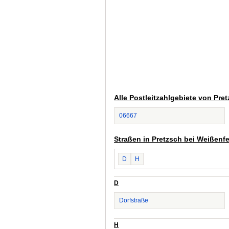
Alle Postleitzahlgebiete von Pre
06667
Straßen in Pretzsch bei Weißenfe
D
H
D
Dorfstraße
H