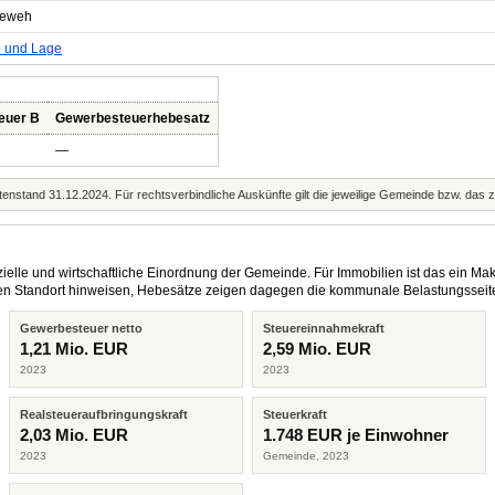
neweh
e und Lage
euer B
Gewerbesteuerhebesatz
—
enstand 31.12.2024. Für rechtsverbindliche Auskünfte gilt die jeweilige Gemeinde bzw. das 
elle und wirtschaftliche Einordnung der Gemeinde. Für Immobilien ist das ein Mak
eren Standort hinweisen, Hebesätze zeigen dagegen die kommunale Belastungsseit
Gewerbesteuer netto
Steuereinnahmekraft
1,21 Mio. EUR
2,59 Mio. EUR
2023
2023
Realsteueraufbringungskraft
Steuerkraft
2,03 Mio. EUR
1.748 EUR je Einwohner
2023
Gemeinde, 2023