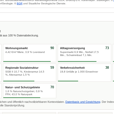
zen: Bundeswahlleiterin/BKG Wahlkreisgeometrie 2024, dl-de/by-2-0. Kartenlayer: Starkregen: ©
r/Geologie: ©
BGR
und Staatliche Geologische Dienste.
x
tät aus 100 % Datenabdeckung.
90
73
Wohnungsmarkt
Alltagsversorgung
4,42 €/m² Miete, 3,9 % Leerstand
Supermarkt 6,9 Min., Notfall 17,5
Min., Schwimmbad 7,1 Min.
59
38
Regionale Sozialstruktur
Verkehrssicherheit
SGB II 10,7 %, Kinderarmut 14,5
19,8 Unfälle je 1.000 Einwohner
%, Altersarmut 1,5 %
70
Natur- und Schutzgebiete
1,6 % Naturschutzgebiet, 0,8 %
FFH, 43,0 % Naturpark
ichen und öffentlich nachvollziehbaren Kontextdaten.
Datenbasis und Gewichtung
. Der Index
lle Standortprüfung.