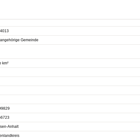
4013
sangehörige Gemeinde
e km²
99829
66723
sen-Anhalt
enlandkreis