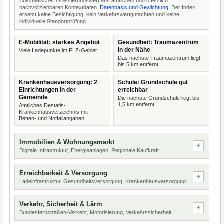
Automatischer Orientierungswert aus amtlichen und öffentlich
nachvollziehbaren Kontextdaten.
Datenbasis und Gewichtung
. Der Index
ersetzt keine Besichtigung, kein Verkehrswertgutachten und keine
individuelle Standortprüfung.
E-Mobilität: starkes Angebot
Gesundheit: Traumazentrum
in der Nähe
Viele Ladepunkte im PLZ-Gebiet.
Das nächste Traumazentrum liegt
bis 5 km entfernt.
Krankenhausversorgung: 2
Schule: Grundschule gut
Einrichtungen in der
erreichbar
Gemeinde
Die nächste Grundschule liegt bis
1,5 km entfernt.
Amtliches Destatis-
Krankenhausverzeichnis mit
Betten- und Notfallangaben.
Immobilien & Wohnungsmarkt
Digitale Infrastruktur, Energieanlagen, Regionale Kaufkraft
Erreichbarkeit & Versorgung
Ladeinfrastruktur, Gesundheitsversorgung, Krankenhausversorgung
Verkehr, Sicherheit & Lärm
Bundesfernstraßen-Verkehr, Motorisierung, Verkehrssicherheit