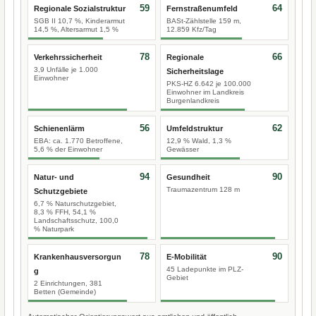
59
64
Regionale Sozialstruktur
Fernstraßenumfeld
SGB II 10,7 %, Kinderarmut
BASt-Zählstelle 159 m,
14,5 %, Altersarmut 1,5 %
12.859 Kfz/Tag
78
66
Verkehrssicherheit
Regionale
3,9 Unfälle je 1.000
Sicherheitslage
Einwohner
PKS-HZ 6.642 je 100.000
Einwohner im Landkreis
Burgenlandkreis
56
62
Schienenlärm
Umfeldstruktur
EBA: ca. 1.770 Betroffene,
12,9 % Wald, 1,3 %
5,6 % der Einwohner
Gewässer
94
90
Natur- und
Gesundheit
Traumazentrum 128 m
Schutzgebiete
6,7 % Naturschutzgebiet,
8,3 % FFH, 54,1 %
Landschaftsschutz, 100,0
% Naturpark
78
90
Krankenhausversorgun
E-Mobilität
45 Ladepunkte im PLZ-
g
Gebiet
2 Einrichtungen, 381
Betten (Gemeinde)