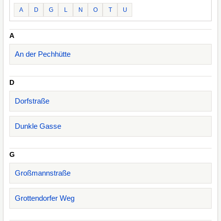
A
D
G
L
N
O
T
U
A
An der Pechhütte
D
Dorfstraße
Dunkle Gasse
G
Großmannstraße
Grottendorfer Weg