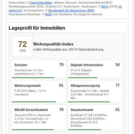
Kartendaten ©
OpenStreetMap
. Weitere Grenzen: Bundeswahlleiterin/BKG
Wahlkreisgeometrie 2024, dl-de/by-2-0. Kartenlayer: Starkregen: ©
BKG
(2026)
dl-
de/by-2-0
; Schutzgebiete: ©
Bundesamt für Naturschutz (BfN)
;
Grundwasser/Geologie: ©
BGR
und Staatliche Geologische Dienste.
Lageprofil für Immobilien
72
Wohnqualität-Index
solide Wohnqualität aus 100 % Datenabdeckung.
/100
79
54
Schulen
Digitale Infrastruktur
Grundschule 1,1 km,
57,9 % Gigabit-
weiterführend 1,7 km
Verfügbarkeit
81
77
Wohnungsmarkt
Alltagsversorgung
5,50 €/m² Miete, 7,6 %
Supermarkt 5,1 Min., Notfall
Leerstand
11,0 Min., Schwimmbad 8,7
Min.
78
61
INKAR-Erreichbarkeit
Standortmarkt
Hausarzt 856 m, Apotheke
Kaufkraft 27.462 EUR/Ew.,
1,2 km, Grundschule 1,0
Steuerkraft 596 EUR/Ew.,
km, Autobahn 19,7 Min.
Einzelhandel 8.212
EUR/Ew.