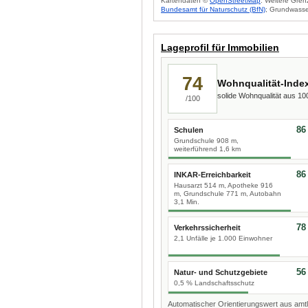
Kartendaten ©
OpenStreetMap
. Weitere Gren
Bundesamt für Naturschutz (BfN)
; Grundwasse
Lageprofil für Immobilien
74
Wohnqualität-Inde
solide Wohnqualität aus 1
/100
86
Schulen
Grundschule 908 m,
weiterführend 1,6 km
86
INKAR-Erreichbarkeit
Hausarzt 514 m, Apotheke 916
m, Grundschule 771 m, Autobahn
3,1 Min.
78
Verkehrssicherheit
2,1 Unfälle je 1.000 Einwohner
56
Natur- und Schutzgebiete
0,5 % Landschaftsschutz
Automatischer Orientierungswert aus amtl