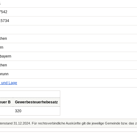
1
7542
15734
chen
rn
bayern
chen
brunn
e und Lage
euer B
Gewerbesteuerhebesatz
320
enstand 31.12.2024. Für rechtsverbindliche Auskünfte gilt die jeweilige Gemeinde bzw. das 