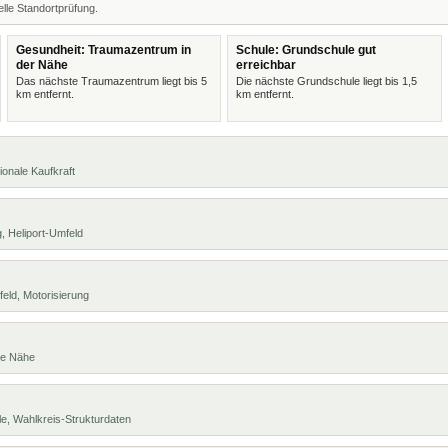
lle Standortprüfung.
Gesundheit: Traumazentrum in
Schule: Grundschule gut
der Nähe
erreichbar
Das nächste Traumazentrum liegt bis 5
Die nächste Grundschule liegt bis 1,5
km entfernt.
km entfernt.
ionale Kaufkraft
, Heliport-Umfeld
eld, Motorisierung
te Nähe
e, Wahlkreis-Strukturdaten