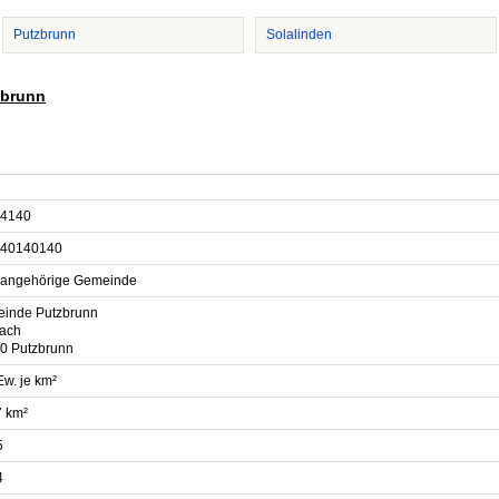
Putzbrunn
Solalinden
zbrunn
4140
40140140
sangehörige Gemeinde
inde Putzbrunn
fach
0 Putzbrunn
Ew. je km²
7 km²
5
4