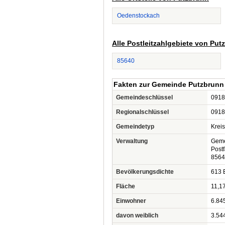
Oedenstockach
Alle Postleitzahlgebiete von Put
85640
Fakten zur Gemeinde Putzbrunn
Gemeindeschlüssel
0918
Regionalschlüssel
0918
Gemeindetyp
Krei
Verwaltung
Geme
Post
8564
Bevölkerungsdichte
613 
Fläche
11,1
Einwohner
6.84
davon weiblich
3.54