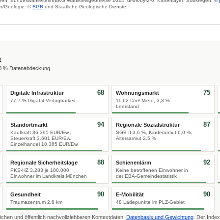
zen: Bundeswahlleiterin/BKG Wahlkreisgeometrie 2024, dl-de/by-2-0. Kartenlayer: Starkregen: ©
r/Geologie: ©
BGR
und Staatliche Geologische Dienste.
x
00 % Datenabdeckung.
68
75
Digitale Infrastruktur
Wohnungsmarkt
77,7 % Gigabit-Verfügbarkeit
11,62 €/m² Miete, 3,3 %
Leerstand
94
87
Standortmarkt
Regionale Sozialstruktur
Kaufkraft 36.395 EUR/Ew.,
SGB II 3,6 %, Kinderarmut 6,0 %,
Steuerkraft 3.601 EUR/Ew.,
Altersarmut 2,5 %
Einzelhandel 10.365 EUR/Ew.
88
92
Regionale Sicherheitslage
Schienenlärm
PKS-HZ 3.283 je 100.000
Keine betroffenen Einwohner in
Einwohner im Landkreis München
der EBA-Gemeindestatistik
90
90
Gesundheit
E-Mobilität
Traumazentrum 2,8 km
48 Ladepunkte im PLZ-Gebiet
ichen und öffentlich nachvollziehbaren Kontextdaten.
Datenbasis und Gewichtung
. Der Index