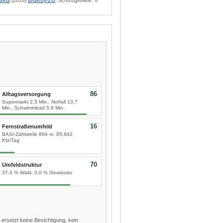
BKG
(2026)
dl-de/by-2-0
; Schutzgebiete: ©
86
Alltagsversorgung
Supermarkt 2,5 Min., Notfall 13,7
Min., Schwimmbad 5,8 Min.
16
Fernstraßenumfeld
BASt-Zählstelle 894 m, 95.842
Kfz/Tag
70
Umfeldstruktur
37,6 % Wald, 0,0 % Gewässer
 ersetzt keine Besichtigung, kein