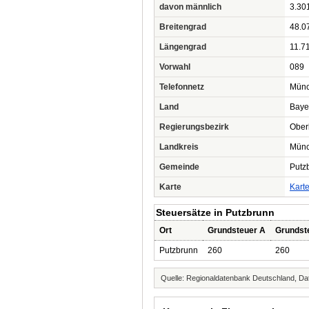
davon männlich
3.30
Breitengrad
48.0
Längengrad
11.7
Vorwahl
089
Telefonnetz
Mün
Land
Baye
Regierungsbezirk
Ober
Landkreis
Mün
Gemeinde
Putz
Karte
Kart
Steuersätze in Putzbrunn
Ort
Grundsteuer A
Grundst
Putzbrunn
260
260
Quelle: Regionaldatenbank Deutschland, Dat