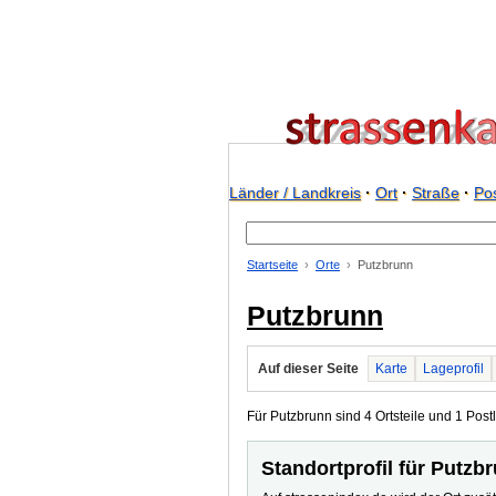
Länder / Landkreis
·
Ort
·
Straße
·
Pos
Startseite
Orte
Putzbrunn
Putzbrunn
Auf dieser Seite
Karte
Lageprofil
Für Putzbrunn sind 4 Ortsteile und 1 Postl
Standortprofil für Putzb