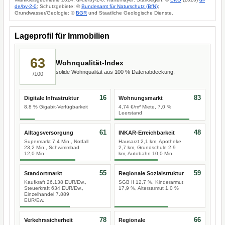
de/by-2-0
; Schutzgebiete: ©
Bundesamt für Naturschutz (BfN)
;
Grundwasser/Geologie: ©
BGR
und Staatliche Geologische Dienste.
Lageprofil für Immobilien
63
Wohnqualität-Index
solide Wohnqualität aus 100 % Datenabdeckung.
/100
16
83
Digitale Infrastruktur
Wohnungsmarkt
8,8 % Gigabit-Verfügbarkeit
4,74 €/m² Miete, 7,0 %
Leerstand
61
48
Alltagsversorgung
INKAR-Erreichbarkeit
Supermarkt 7,4 Min., Notfall
Hausarzt 2,1 km, Apotheke
23,2 Min., Schwimmbad
2,7 km, Grundschule 2,9
12,0 Min.
km, Autobahn 10,0 Min.
55
59
Standortmarkt
Regionale Sozialstruktur
Kaufkraft 26.138 EUR/Ew.,
SGB II 12,7 %, Kinderarmut
Steuerkraft 634 EUR/Ew.,
17,9 %, Altersarmut 1,0 %
Einzelhandel 7.889
EUR/Ew.
78
66
Verkehrssicherheit
Regionale