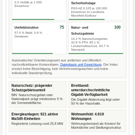
3,5 Unfälle je 1.000
Sicherheitslage
Einwohner
PKS-HZ 6.105 je 100.000
Einwohner im Landkreis
Mansfeld-Südharz
75
100
Umfeldstruktur
Natur- und
57,0 % Wald, 0,9 %
Schutzgebiete
Gewässer
14,3 % Naturschutzgebiet,
32,8 % FFH, 90,1 %
Landschaftsschutz, 93,7 %
Naturpark
Automatischer Orientierungswert aus amtlichen und öffentlich
nachvollziehbaren Kontextdaten.
Datenbasis und Gewichtung
. Der Index
ersetzt keine Besichtigung, kein Verkehrswertgutachten und keine
individuelle Standortprüfung.
Naturschutz: prägender
Breitband:
Schutzgebietsanteil
unterdurchschnittliche
Gigabit-Verfügbarkeit
BfN: Naturschutzgebiet oder
Nationalpark prägt mindestens 5 %
Die Gigabit-Abdeckung liegt unter
der Gemeindefläche.
50 % der Haushalte.
Energieanlagen: 921 aktive
Wohnumfeld: 4.919
MaStR-Einheiten
Wohnungen
Registrierte Leistung rund 25,8 MW.
Wohnungsbestand als Kontext für
Marktdichte und Siedlungsstruktur.