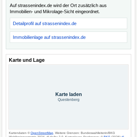
Auf strassenindex.de wird der Ort zusätzlich aus
Immobilien- und Mikrolage-Sicht eingeordnet.
Detailprofil auf strassenindex.de
Immobilienlage auf strassenindex.de
Karte und Lage
Karte laden
Questenberg
Kartendaten ©
OpenStreetMap
. Weitere Grenzen: Bundeswahlleiterin/BKG
Wahlkreisgeometrie 2024, dl-de/by-2-0. Kartenlayer: Starkregen: ©
BKG
(2026)
dl-