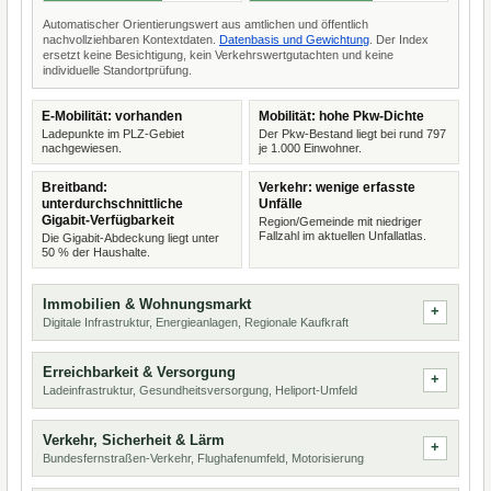
Automatischer Orientierungswert aus amtlichen und öffentlich
nachvollziehbaren Kontextdaten.
Datenbasis und Gewichtung
. Der Index
ersetzt keine Besichtigung, kein Verkehrswertgutachten und keine
individuelle Standortprüfung.
E-Mobilität: vorhanden
Mobilität: hohe Pkw-Dichte
Ladepunkte im PLZ-Gebiet
Der Pkw-Bestand liegt bei rund 797
nachgewiesen.
je 1.000 Einwohner.
Breitband:
Verkehr: wenige erfasste
unterdurchschnittliche
Unfälle
Gigabit-Verfügbarkeit
Region/Gemeinde mit niedriger
Fallzahl im aktuellen Unfallatlas.
Die Gigabit-Abdeckung liegt unter
50 % der Haushalte.
Immobilien & Wohnungsmarkt
Digitale Infrastruktur, Energieanlagen, Regionale Kaufkraft
Erreichbarkeit & Versorgung
Ladeinfrastruktur, Gesundheitsversorgung, Heliport-Umfeld
Verkehr, Sicherheit & Lärm
Bundesfernstraßen-Verkehr, Flughafenumfeld, Motorisierung