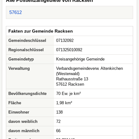
Alle Postleitzahlgebiete von Racksen
57612
Fakten zur Gemeinde Racksen
Gemeindeschlüssel
07132092
Regionalschlüssel
071325010092
Gemeindetyp
Kreisangehörige Gemeinde
Verwaltung
Verbandsgemeindeverw. Altenkirchen
(Westerwald)
Rathausstraße 13
57612 Racksen
Bevölkerungsdichte
70 Ew. je km²
Fläche
1,98 km²
Einwohner
138
davon weiblich
72
davon männlich
66