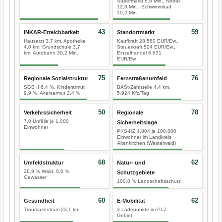
Supermarkt 8,6 Min., Notfall
12,3 Min., Schwimmbad
10,2 Min.
43
59
INKAR-Erreichbarkeit
Standortmarkt
Hausarzt 3,7 km, Apotheke
Kaufkraft 28.580 EUR/Ew.,
4,0 km, Grundschule 3,7
Steuerkraft 524 EUR/Ew.,
km, Autobahn 30,2 Min.
Einzelhandel 6.631
EUR/Ew.
75
76
Regionale Sozialstruktur
Fernstraßenumfeld
SGB II 6,4 %, Kinderarmut
BASt-Zählstelle 4,4 km,
9,9 %, Altersarmut 2,4 %
5.924 Kfz/Tag
50
78
Verkehrssicherheit
Regionale
7,0 Unfälle je 1.000
Sicherheitslage
Einwohner
PKS-HZ 4.804 je 100.000
Einwohner im Landkreis
Altenkirchen (Westerwald)
68
62
Umfeldstruktur
Natur- und
38,9 % Wald, 0,0 %
Schutzgebiete
Gewässer
100,0 % Landschaftsschutz
60
62
Gesundheit
E-Mobilität
Traumazentrum 23,1 km
3 Ladepunkte im PLZ-
Gebiet