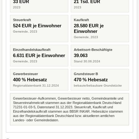
33 EUR
21 Tsd. EUR
2023
2023
Steuerkraft
Kaufkraft
524 EUR je Einwohner
28.580 EUR je
Einwohner
Gemeinde, 2023
Gemeinde, 2023
Einzelhandelskaufkraft
Arbeitsort-Beschäftigte
6.631 EUR je Einwohner
39.063
Gemeinde, 2023
Stand 30.06.2024
Gewerbesteuer
Grundsteuer B
400 % Hebesatz
470 % Hebesatz
Regionaldatenbank 31.12.2024
bebaute/bebaubare Grundstücke
Gewerbesteuer-Aufkommen, Gewerbesteuer netto, Gemeindeanteile und
Steuereinnahmekraft stammen aus der Regionaldatenbank Deutschland
71231-01-03-5, Datenstand 31.12.2023. Steuerkraft, Kaufkraft und
Einzelhandelskaufkraft stammen aus BBSR INKAR. Hebesätze stammen
aus der Regionaldatenbank Deutschland bzw. aktuelleren amtlichen
Landes- oder Gemeindedaten.