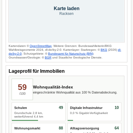
Karte laden
Racksen
Kartendaten ©
OpenStreetMap
. Weitere Grenzen: Bundeswahlleiterin/BKG
Wahlkreisgeometrie 2024, dl-de/by-2-0. Kartenlayer: Starkregen: ©
BKG
(2026)
dl-
de/by-2-0
; Schutzgebiete: ©
Bundesamt für Naturschutz (BfN)
;
Grundwasser/Geologie: ©
BGR
und Staatliche Geologische Dienste.
Lageprofil für Immobilien
59
Wohnqualität-Index
eingeschränkte Wohnqualität aus 100 % Datenabdeckung.
/100
49
10
Schulen
Digitale Infrastruktur
Grundschule 2,8 km,
0,0 % Gigabit-Verfügbarkeit
weiterführend 4,4 km
88
64
Wohnungsmarkt
Alltagsversorgung