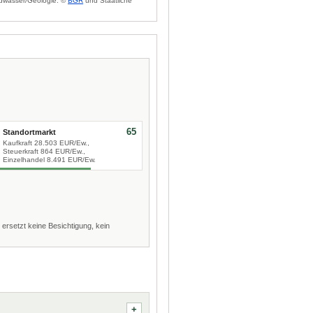
dwasser/Geologie: ©
BGR
und Staatliche
65
Standortmarkt
Kaufkraft 28.503 EUR/Ew.,
Steuerkraft 864 EUR/Ew.,
Einzelhandel 8.491 EUR/Ew.
 ersetzt keine Besichtigung, kein