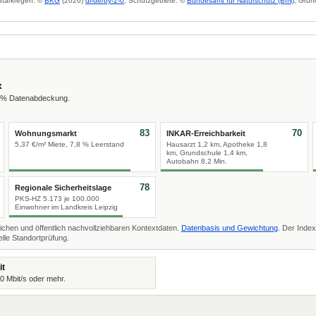
 Starkregen: ©
BKG
(2026)
dl-de/by-2-0
; Schutzgebiete: ©
Bundesamt für Naturschutz (BfN)
; Grun
x
2 % Datenabdeckung.
83
70
Wohnungsmarkt
INKAR-Erreichbarkeit
5,37 €/m² Miete, 7,8 % Leerstand
Hausarzt 1,2 km, Apotheke 1,8
km, Grundschule 1,4 km,
Autobahn 8,2 Min.
78
Regionale Sicherheitslage
PKS-HZ 5.173 je 100.000
Einwohner im Landkreis Leipzig
ichen und öffentlich nachvollziehbaren Kontextdaten.
Datenbasis und Gewichtung
. Der Index
lle Standortprüfung.
it
00 Mbit/s oder mehr.