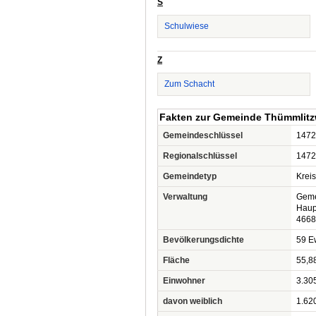
S
Schulwiese
Z
Zum Schacht
Fakten zur Gemeinde Thümmlitz
Gemeindeschlüssel
1472
Regionalschlüssel
1472
Gemeindetyp
Krei
Verwaltung
Geme
Haupt
4668
Bevölkerungsdichte
59 Ew
Fläche
55,8
Einwohner
3.30
davon weiblich
1.62