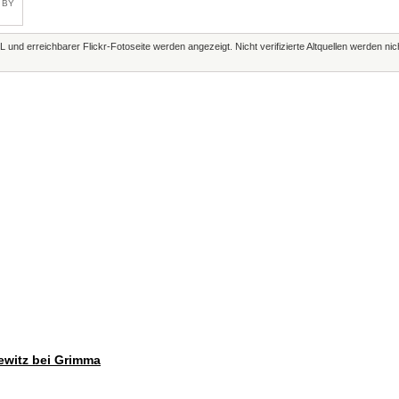
C BY
L und erreichbarer Flickr-Fotoseite werden angezeigt. Nicht verifizierte Altquellen werden ni
gewitz bei Grimma