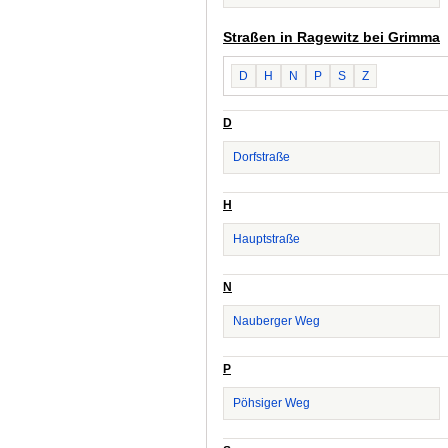
Straßen in Ragewitz bei Grimma
D
H
N
P
S
Z
D
Dorfstraße
H
Hauptstraße
N
Nauberger Weg
P
Pöhsiger Weg