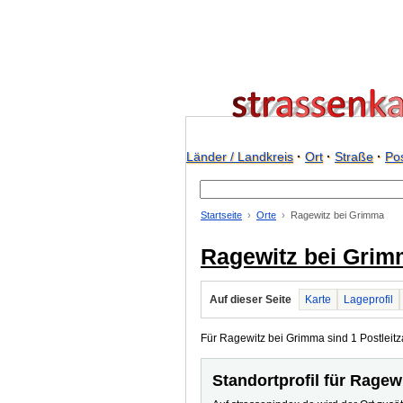
Länder / Landkreis
·
Ort
·
Straße
·
Pos
Startseite
Orte
Ragewitz bei Grimma
Ragewitz bei Gri
Auf dieser Seite
Karte
Lageprofil
Für Ragewitz bei Grimma sind 1 Postleitza
Standortprofil für Ragew