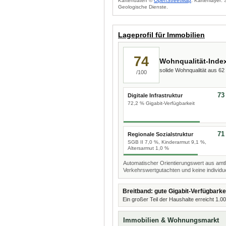
Kartendaten ©
OpenStreetMap
. Kartenlayer:
Geologische Dienste.
Lageprofil für Immobilien
74
Wohnqualität-Inde
solide Wohnqualität aus 6
/100
73
Digitale Infrastruktur
72,2 % Gigabit-Verfügbarkeit
71
Regionale Sozialstruktur
SGB II 7,0 %, Kinderarmut 9,1 %,
Altersarmut 1,0 %
Automatischer Orientierungswert aus amtl
Verkehrswertgutachten und keine individue
Breitband: gute Gigabit-Verfügbarke
Ein großer Teil der Haushalte erreicht 1.0
Immobilien & Wohnungsmarkt