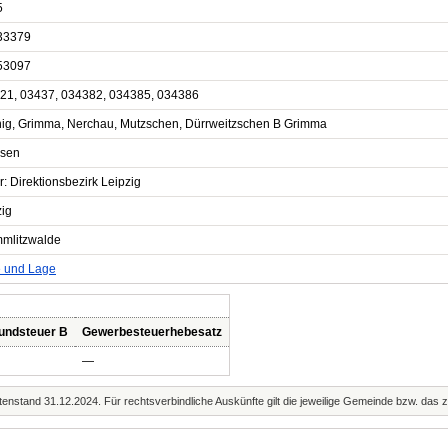
5
33379
53097
21, 03437, 034382, 034385, 034386
nig, Grimma, Nerchau, Mutzschen, Dürrweitzschen B Grimma
sen
r: Direktionsbezirk Leipzig
zig
mlitzwalde
e und Lage
undsteuer B
Gewerbesteuerhebesatz
—
enstand 31.12.2024. Für rechtsverbindliche Auskünfte gilt die jeweilige Gemeinde bzw. das 