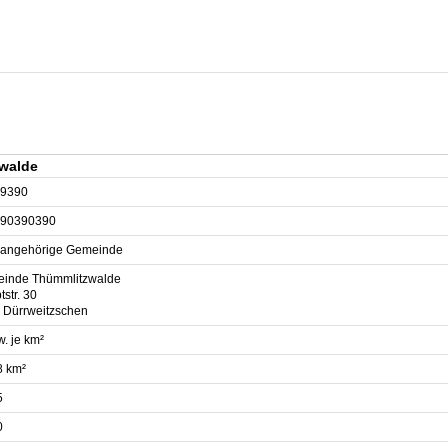
walde
9390
90390390
sangehörige Gemeinde
inde Thümmlitzwalde
str. 30
 Dürrweitzschen
. je km²
8 km²
5
0