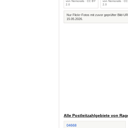
von Nemoralis · CC BY
von Nemoralis · C
2.0
2.0
Nur Flickr-Fotos mit zuvor geprüfter Bild-UR
15.05.2026.
Alle Postleitzahlgebiete von Ra
04668