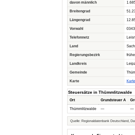
davon männlich
1.68
Breitengrad
51.2
Längengrad
12.8
Vorwahl
0343
Telefonnetz
Leis
Land
Sach
Regierungsbezirk
frühe
Landkreis
Leip
Gemeinde
Thüm
Karte
Kart
Steuersätze in Thümmlitzwalde
Ort
Grundsteuer A
Gr
Thümmlitzwalde
—
—
Quelle: Regionaldatenbank Deutschland, Dat