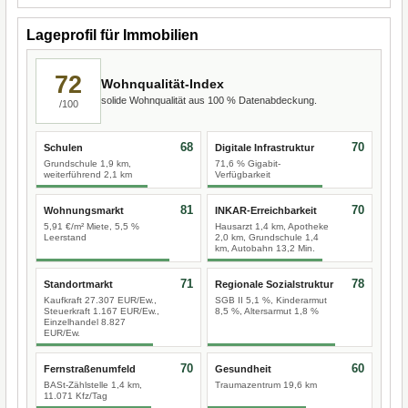
Lageprofil für Immobilien
72
Wohnqualität-Index
solide Wohnqualität aus 100 % Datenabdeckung.
/100
68
70
Schulen
Digitale Infrastruktur
Grundschule 1,9 km,
71,6 % Gigabit-
weiterführend 2,1 km
Verfügbarkeit
81
70
Wohnungsmarkt
INKAR-Erreichbarkeit
5,91 €/m² Miete, 5,5 %
Hausarzt 1,4 km, Apotheke
Leerstand
2,0 km, Grundschule 1,4
km, Autobahn 13,2 Min.
71
78
Standortmarkt
Regionale Sozialstruktur
Kaufkraft 27.307 EUR/Ew.,
SGB II 5,1 %, Kinderarmut
Steuerkraft 1.167 EUR/Ew.,
8,5 %, Altersarmut 1,8 %
Einzelhandel 8.827
EUR/Ew.
70
60
Fernstraßenumfeld
Gesundheit
BASt-Zählstelle 1,4 km,
Traumazentrum 19,6 km
11.071 Kfz/Tag