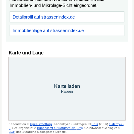
Immobilien- und Mikrolage-Sicht eingeordnet.
Detailprofil auf strassenindex.de
Immobilienlage auf strassenindex.de
Karte und Lage
Karte laden
Rappin
Kartendaten ©
OpenStreetMap
. Kartenlayer: Starkregen: ©
BKG
(2026)
dl-de/by-2-
0
; Schutzgebiete: ©
Bundesamt für Naturschutz (BfN)
; Grundwasser/Geologie: ©
BGR
und Staatliche Geologische Dienste.