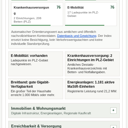
76
76
Krankenhausversorgun
E-Mobilität
17 Ladepunkte im PLZ-
g
Gebiet
2 Einrichtungen, 206
Betten (PLZ)
Automatischer Orientierungswert aus amtlichen und öffentlich
nachvollziehbaren Kontextdaten.
Datenbasis und Gewichtung
. Der Index
ersetzt keine Besichtigung, kein Verkehrswertgutachten und keine
individuelle Standortprüfung.
E-Mobilität: vorhanden
Krankenhausversorgung: 2
Einrichtungen im PLZ-Gebiet
Ladepunkte im PLZ-Gebiet
nachgewiesen.
Amtliches Destatis-
Krankenhausverzeichnis mit
Betten- und Notfallangaben.
Breitband: gute Gigabit-
Energieanlagen: 1.181 aktive
Verfügbarkeit
MaStR-Einheiten
Ein großer Teil der Haushalte
Registrierte Leistung rund 21,2 MW.
erreicht 1.000 Mbit/s oder mehr.
Immobilien & Wohnungsmarkt
Digitale Infrastruktur, Energieanlagen, Regionale Kaufkraft
Erreichbarkeit & Versorgung