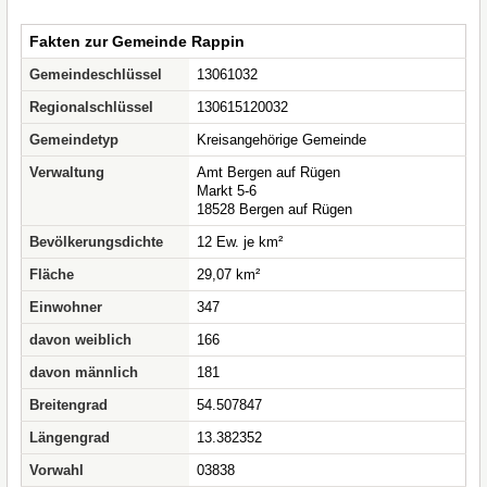
Fakten zur Gemeinde Rappin
Gemeindeschlüssel
13061032
Regionalschlüssel
130615120032
Gemeindetyp
Kreisangehörige Gemeinde
Verwaltung
Amt Bergen auf Rügen
Markt 5-6
18528 Bergen auf Rügen
Bevölkerungsdichte
12 Ew. je km²
Fläche
29,07 km²
Einwohner
347
davon weiblich
166
davon männlich
181
Breitengrad
54.507847
Längengrad
13.382352
Vorwahl
03838