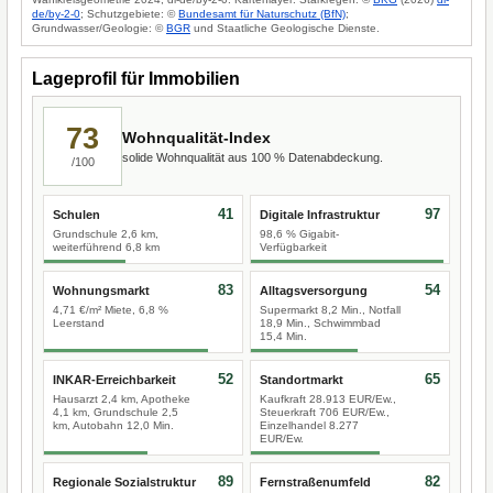
de/by-2-0
; Schutzgebiete: ©
Bundesamt für Naturschutz (BfN)
;
Grundwasser/Geologie: ©
BGR
und Staatliche Geologische Dienste.
Lageprofil für Immobilien
73
Wohnqualität-Index
solide Wohnqualität aus 100 % Datenabdeckung.
/100
41
97
Schulen
Digitale Infrastruktur
Grundschule 2,6 km,
98,6 % Gigabit-
weiterführend 6,8 km
Verfügbarkeit
83
54
Wohnungsmarkt
Alltagsversorgung
4,71 €/m² Miete, 6,8 %
Supermarkt 8,2 Min., Notfall
Leerstand
18,9 Min., Schwimmbad
15,4 Min.
52
65
INKAR-Erreichbarkeit
Standortmarkt
Hausarzt 2,4 km, Apotheke
Kaufkraft 28.913 EUR/Ew.,
4,1 km, Grundschule 2,5
Steuerkraft 706 EUR/Ew.,
km, Autobahn 12,0 Min.
Einzelhandel 8.277
EUR/Ew.
89
82
Regionale Sozialstruktur
Fernstraßenumfeld