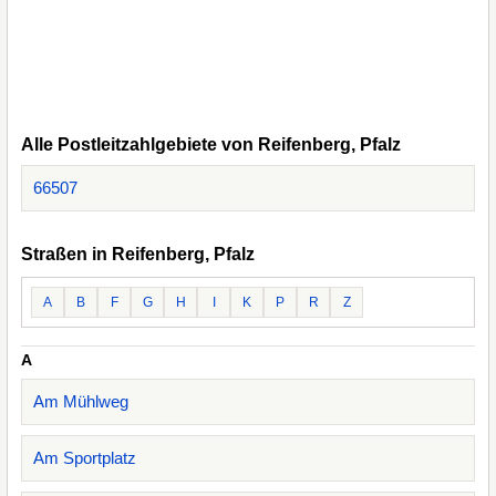
Alle Postleitzahlgebiete von Reifenberg, Pfalz
66507
Straßen in Reifenberg, Pfalz
A
B
F
G
H
I
K
P
R
Z
A
Am Mühlweg
Am Sportplatz