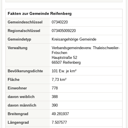
Fakten zur Gemeinde Reifenberg
Gemeindeschlüssel
07340220
Regionalschlüssel
073405009220
Gemeindetyp
Kreisangehörige Gemeinde
Verwaltung
Verbandsgemeindeverw. Thaleischweiler-
Fröschen
Hauptstraße 52
66507 Reifenberg
Bevölkerungsdichte
101 Ew. je km²
Fläche
7,73 km²
Einwohner
778
davon weiblich
388
davon männlich
390
Breitengrad
49.281937
Längengrad
7.507577