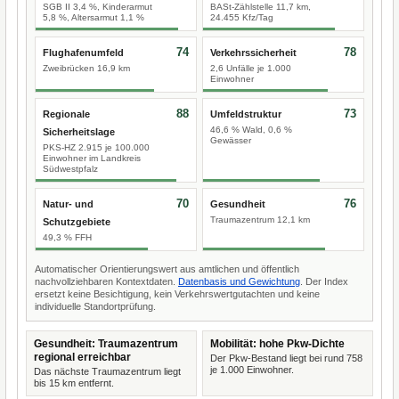
SGB II 3,4 %, Kinderarmut
BASt-Zählstelle 11,7 km,
5,8 %, Altersarmut 1,1 %
24.455 Kfz/Tag
74
78
Flughafenumfeld
Verkehrssicherheit
Zweibrücken 16,9 km
2,6 Unfälle je 1.000
Einwohner
88
73
Regionale
Umfeldstruktur
46,6 % Wald, 0,6 %
Sicherheitslage
Gewässer
PKS-HZ 2.915 je 100.000
Einwohner im Landkreis
Südwestpfalz
70
76
Natur- und
Gesundheit
Traumazentrum 12,1 km
Schutzgebiete
49,3 % FFH
Automatischer Orientierungswert aus amtlichen und öffentlich
nachvollziehbaren Kontextdaten.
Datenbasis und Gewichtung
. Der Index
ersetzt keine Besichtigung, kein Verkehrswertgutachten und keine
individuelle Standortprüfung.
Gesundheit: Traumazentrum
Mobilität: hohe Pkw-Dichte
regional erreichbar
Der Pkw-Bestand liegt bei rund 758
je 1.000 Einwohner.
Das nächste Traumazentrum liegt
bis 15 km entfernt.