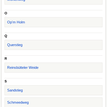
O
Op'm Holm
Q
Querstieg
R
Reinsbütteler Weide
S
Sandstieg
Schmeedweg