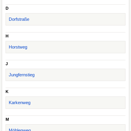
D
Dorfstraße
H
Horstweg
J
Jungfernstieg
K
Karkenweg
M
Möhlenweg