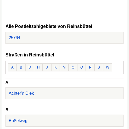
Alle Postleitzahlgebiete von Reinsbüttel
25764
Straßen in Reinsbüttel
A
B
D
H
J
K
M
O
Q
R
S
W
A
Achter'n Diek
B
Boßelweg