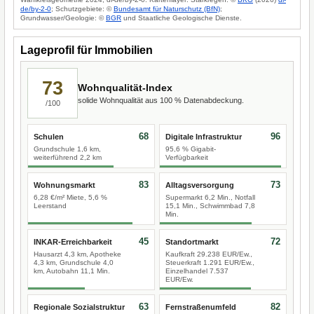
de/by-2-0
; Schutzgebiete: ©
Bundesamt für Naturschutz (BfN)
;
Grundwasser/Geologie: ©
BGR
und Staatliche Geologische Dienste.
Lageprofil für Immobilien
73
Wohnqualität-Index
solide Wohnqualität aus 100 % Datenabdeckung.
/100
68
96
Schulen
Digitale Infrastruktur
Grundschule 1,6 km,
95,6 % Gigabit-
weiterführend 2,2 km
Verfügbarkeit
83
73
Wohnungsmarkt
Alltagsversorgung
6,28 €/m² Miete, 5,6 %
Supermarkt 6,2 Min., Notfall
Leerstand
15,1 Min., Schwimmbad 7,8
Min.
45
72
INKAR-Erreichbarkeit
Standortmarkt
Hausarzt 4,3 km, Apotheke
Kaufkraft 29.238 EUR/Ew.,
4,3 km, Grundschule 4,0
Steuerkraft 1.291 EUR/Ew.,
km, Autobahn 11,1 Min.
Einzelhandel 7.537
EUR/Ew.
63
82
Regionale Sozialstruktur
Fernstraßenumfeld