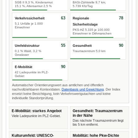
SGB II 9,3 %, Kinderarmut
BASt-Zählstelle 9,7 km,
15,1 %, Altersarmut 2,5 %
5.739 Kfz/Tag
63
78
Verkehrssicherheit
Regionale
5,1 Unfälle je 1.000
Sicherheitslage
Einwohner
PKS-HZ 5.335 je 100.000
Einwohner in Dithmarschen
55
90
Umfeldstruktur
Gesundheit
0,1 % Wald, 3,2 %
Traumazentrum 5,0 km
Gewässer
90
E-Mobilität
42 Ladepunkte im PLZ-
Gebiet
Automatischer Orientierungswert aus amtlichen und öffentlich
nachvollziehbaren Kontextdaten.
Datenbasis und Gewichtung
. Der Index
ersetzt keine Besichtigung, kein Verkehrswertgutachten und keine
individuelle Standortprüfung.
E-Mobilität: starkes Angebot
Gesundheit: Traumazentrum
in der Nähe
Viele Ladepunkte im PLZ-Gebiet.
Das nächste Traumazentrum liegt
bis 5 km entfernt.
Kulturumfeld: UNESCO-
Mobilität: hohe Pkw-Dichte