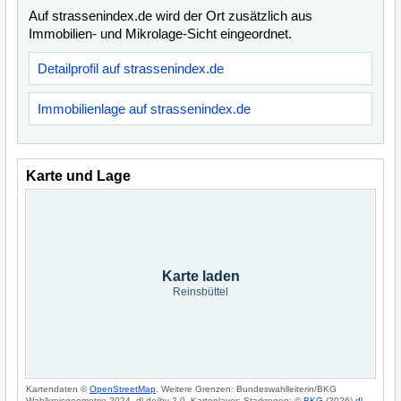
Auf strassenindex.de wird der Ort zusätzlich aus
Immobilien- und Mikrolage-Sicht eingeordnet.
Detailprofil auf strassenindex.de
Immobilienlage auf strassenindex.de
Karte und Lage
Karte laden
Reinsbüttel
Kartendaten ©
OpenStreetMap
. Weitere Grenzen: Bundeswahlleiterin/BKG
Wahlkreisgeometrie 2024, dl-de/by-2-0. Kartenlayer: Starkregen: ©
BKG
(2026)
dl-