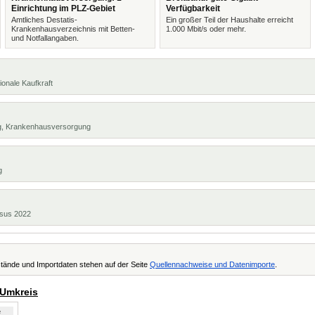
Einrichtung im PLZ-Gebiet
Verfügbarkeit
Amtliches Destatis-
Ein großer Teil der Haushalte erreicht
Krankenhausverzeichnis mit Betten-
1.000 Mbit/s oder mehr.
und Notfallangaben.
ionale Kaufkraft
ng, Krankenhausversorgung
g
ensus 2022
tände und Importdaten stehen auf der Seite
Quellennachweise und Datenimporte
.
 Umkreis