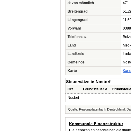
davon männlich
471
Breitengrad
51.2
Längengrad
11.5
Vorwahl
0388
Telefonnetz
Boiz
Land
Meck
Landkreis
Ludw
Gemeinde
Nosto
Karte
Kart
Steuersätze in Nostorf
Ort
Grundsteuer A
Grundsteue
Nostorf
—
—
Quelle: Regionaldatenbank Deutschland, Dat
Kommunale Finanzstruktur
Die Kennzahlen beschreiben die finanzi