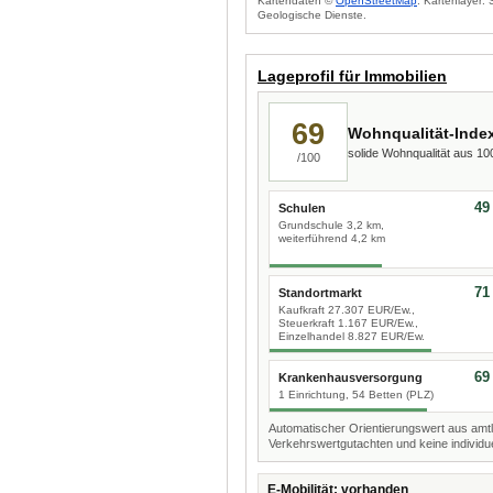
Kartendaten ©
OpenStreetMap
. Kartenlayer:
Geologische Dienste.
Lageprofil für Immobilien
69
Wohnqualität-Inde
solide Wohnqualität aus 1
/100
49
Schulen
Grundschule 3,2 km,
weiterführend 4,2 km
71
Standortmarkt
Kaufkraft 27.307 EUR/Ew.,
Steuerkraft 1.167 EUR/Ew.,
Einzelhandel 8.827 EUR/Ew.
69
Krankenhausversorgung
1 Einrichtung, 54 Betten (PLZ)
Automatischer Orientierungswert aus amtl
Verkehrswertgutachten und keine individue
E-Mobilität: vorhanden