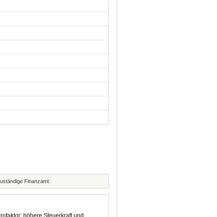
zuständige Finanzamt.
rofaktor: höhere Steuerkraft und