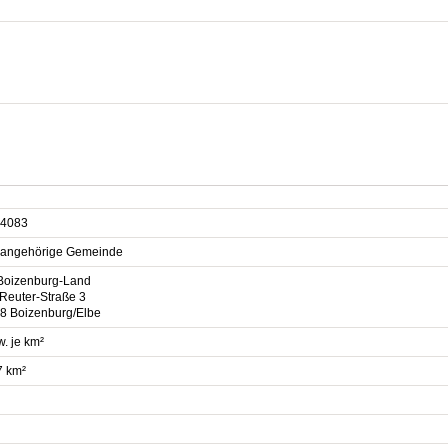
4083
sangehörige Gemeinde
Boizenburg-Land
-Reuter-Straße 3
8 Boizenburg/Elbe
. je km²
7 km²