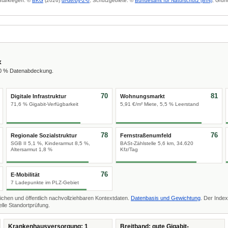
 Starkregen: ©
BKG
(2026)
dl-de/by-2-0
; Schutzgebiete: ©
Bundesamt für Naturschutz (BfN)
; Grun
x
00 % Datenabdeckung.
70
81
Digitale Infrastruktur
Wohnungsmarkt
71,6 % Gigabit-Verfügbarkeit
5,91 €/m² Miete, 5,5 % Leerstand
78
76
Regionale Sozialstruktur
Fernstraßenumfeld
SGB II 5,1 %, Kinderarmut 8,5 %,
BASt-Zählstelle 5,6 km, 34.620
Altersarmut 1,8 %
Kfz/Tag
76
E-Mobilität
7 Ladepunkte im PLZ-Gebiet
ichen und öffentlich nachvollziehbaren Kontextdaten.
Datenbasis und Gewichtung
. Der Index
lle Standortprüfung.
Krankenhausversorgung: 1
Breitband: gute Gigabit-