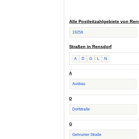
Alle Postleitzahlgebiete von Ren
19258
Straßen in Rensdorf
A
D
G
L
N
A
Ausbau
D
Dorfstraße
G
Gehrumer Straße