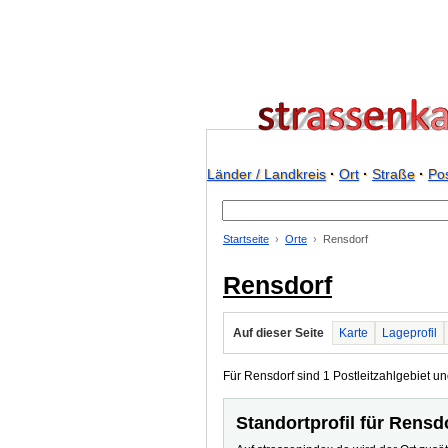
Länder / Landkreis
·
Ort
·
Straße
·
Pos
Startseite
Orte
Rensdorf
Rensdorf
Auf dieser Seite
Karte
Lageprofil
Für Rensdorf sind 1 Postleitzahlgebiet un
Standortprofil für Rensd