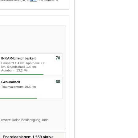
dwasser/Geologie: ©
BGR
und Staatliche
70
INKAR-Erreichbarkeit
Hausarzt 1,4 km, Apotheke 2,0
km, Grundschule 1,4 km,
Autobahn 13,2 Min.
60
Gesundheit
Traumazentrum 16,4 km
 ersetzt keine Besichtigung, kein
Energieanlagen: 1.559 aktive