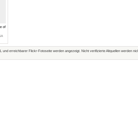
e of
SA
L und erreichbarer Flickr-Fotoseite werden angezeigt. Nicht verifizierte Altquellen werden ni