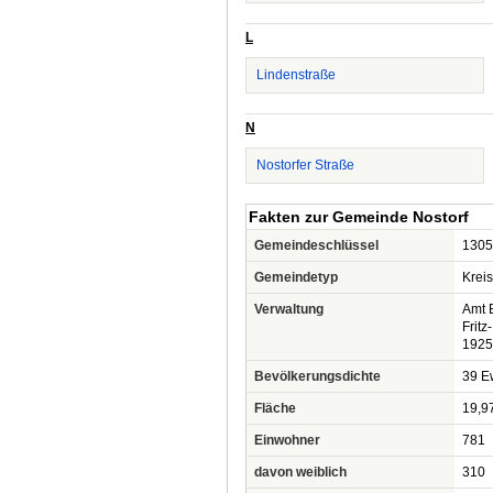
L
Lindenstraße
N
Nostorfer Straße
Fakten zur Gemeinde Nostorf
Gemeindeschlüssel
1305
Gemeindetyp
Krei
Verwaltung
Amt 
Fritz
1925
Bevölkerungsdichte
39 Ew
Fläche
19,9
Einwohner
781
davon weiblich
310