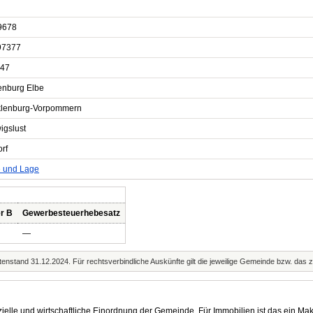
9678
97377
47
enburg Elbe
lenburg-Vorpommern
igslust
rf
e und Lage
r B
Gewerbesteuerhebesatz
—
enstand 31.12.2024. Für rechtsverbindliche Auskünfte gilt die jeweilige Gemeinde bzw. das 
elle und wirtschaftliche Einordnung der Gemeinde. Für Immobilien ist das ein Mak