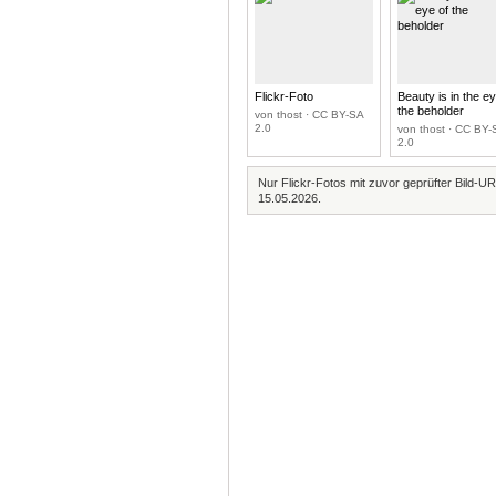
Flickr-Foto
Beauty is in the ey
the beholder
von thost · CC BY-SA
2.0
von thost · CC BY-
2.0
Nur Flickr-Fotos mit zuvor geprüfter Bild-UR
15.05.2026.