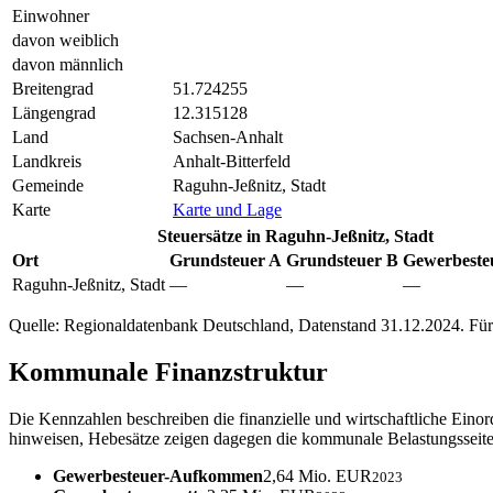
Einwohner
davon weiblich
davon männlich
Breitengrad
51.724255
Längengrad
12.315128
Land
Sachsen-Anhalt
Landkreis
Anhalt-Bitterfeld
Gemeinde
Raguhn-Jeßnitz, Stadt
Karte
Karte und Lage
Steuersätze in Raguhn-Jeßnitz, Stadt
Ort
Grundsteuer A
Grundsteuer B
Gewerbeste
Raguhn-Jeßnitz, Stadt
—
—
—
Quelle: Regionaldatenbank Deutschland, Datenstand 31.12.2024. Für 
Kommunale Finanzstruktur
Die Kennzahlen beschreiben die finanzielle und wirtschaftliche Eino
hinweisen, Hebesätze zeigen dagegen die kommunale Belastungsseite
Gewerbesteuer-Aufkommen
2,64 Mio. EUR
2023