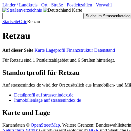
Länder / Landkreis
·
Ort
·
Straße
·
Postleitzahlen
·
Vorwahl
Startseite
Orte
Retzau
Retzau
Auf dieser Seite
Karte
Lageprofil
Finanzstruktur
Datenstand
Für Retzau sind 1 Postleitzahlgebiet und 6 Straßen hinterlegt.
Standortprofil für Retzau
Auf strassenindex.de wird der Ort zusätzlich aus Immobilien- und Mi
Detailprofil auf strassenindex.de
Immobilienlage auf strassenindex.de
Karte und Lage
Kartendaten ©
OpenStreetMap
. Weitere Grenzen: Bundeswahlleiteri
Naturschutz (BfN)
; Grundwasser/Geologie: ©
BGR
und Staatliche G