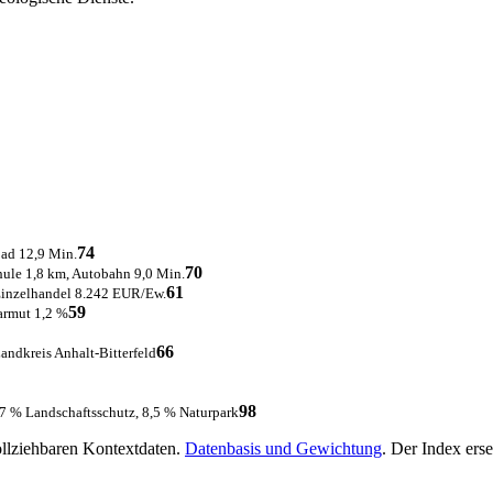
74
bad 12,9 Min.
70
hule 1,8 km, Autobahn 9,0 Min.
61
Einzelhandel 8.242 EUR/Ew.
59
armut 1,2 %
66
ndkreis Anhalt-Bitterfeld
98
,7 % Landschaftsschutz, 8,5 % Naturpark
ollziehbaren Kontextdaten.
Datenbasis und Gewichtung
. Der Index ers