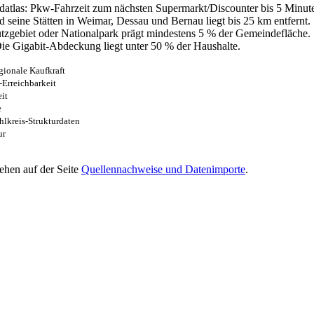
atlas: Pkw-Fahrzeit zum nächsten Supermarkt/Discounter bis 5 Minut
seine Stätten in Weimar, Dessau und Bernau liegt bis 25 km entfernt.
zgebiet oder Nationalpark prägt mindestens 5 % der Gemeindefläche.
ie Gigabit-Abdeckung liegt unter 50 % der Haushalte.
egionale Kaufkraft
Erreichbarkeit
it
e
lkreis-Strukturdaten
ur
ehen auf der Seite
Quellennachweise und Datenimporte
.