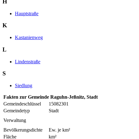
H
Hauptstraße
K
Kastanienweg
L
Lindenstraße
S
Siedlung
Fakten zur Gemeinde Raguhn-Jeßnitz, Stadt
Gemeindeschlüssel
15082301
Gemeindetyp
Stadt
Verwaltung
Bevölkerungsdichte
Ew. je km²
Fläche
km²