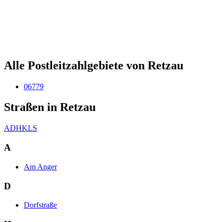
Alle Postleitzahlgebiete von Retzau
06779
Straßen in Retzau
A
D
H
K
L
S
A
Am Anger
D
Dorfstraße