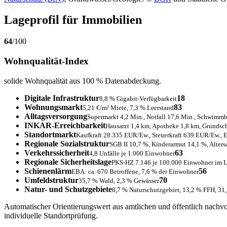
Lageprofil für Immobilien
64
/100
Wohnqualität-Index
solide Wohnqualität aus 100 % Datenabdeckung.
Digitale Infrastruktur
18
8,8 % Gigabit-Verfügbarkeit
Wohnungsmarkt
83
5,21 €/m² Miete, 7,3 % Leerstand
Alltagsversorgung
Supermarkt 4,2 Min., Notfall 17,6 Min., Schwimm
INKAR-Erreichbarkeit
Hausarzt 1,4 km, Apotheke 1,8 km, Grundsc
Standortmarkt
Kaufkraft 28.335 EUR/Ew., Steuerkraft 639 EUR/Ew., 
Regionale Sozialstruktur
SGB II 10,7 %, Kinderarmut 14,1 %, Alters
Verkehrssicherheit
63
4,8 Unfälle je 1.000 Einwohner
Regionale Sicherheitslage
PKS-HZ 7.146 je 100.000 Einwohner im La
Schienenlärm
56
EBA: ca. 670 Betroffene, 7,6 % der Einwohner
Umfeldstruktur
70
35,7 % Wald, 2,3 % Gewässer
Natur- und Schutzgebiete
8,7 % Naturschutzgebiet, 13,2 % FFH, 31
Automatischer Orientierungswert aus amtlichen und öffentlich nachv
individuelle Standortprüfung.