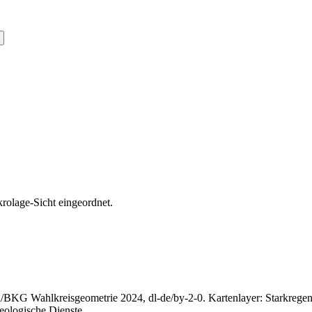
krolage-Sicht eingeordnet.
n/BKG Wahlkreisgeometrie 2024, dl-de/by-2-0. Kartenlayer: Starkrege
eologische Dienste.