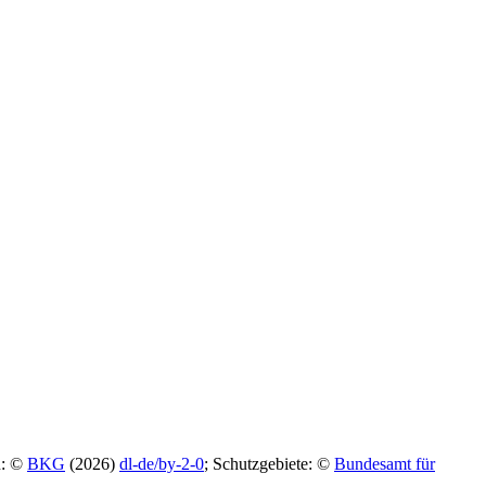
n: ©
BKG
(2026)
dl-de/by-2-0
; Schutzgebiete: ©
Bundesamt für