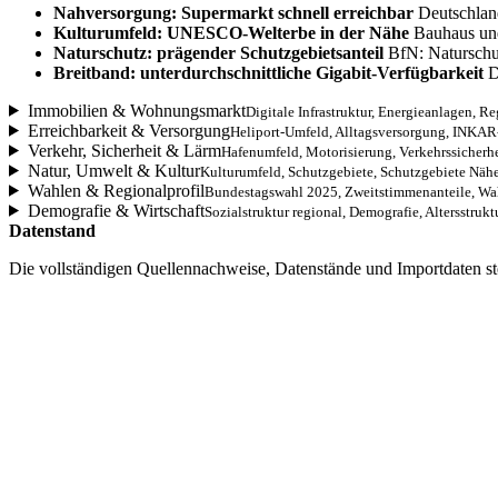
Nahversorgung: Supermarkt schnell erreichbar
Deutschland
Kulturumfeld: UNESCO-Welterbe in der Nähe
Bauhaus und 
Naturschutz: prägender Schutzgebietsanteil
BfN: Naturschut
Breitband: unterdurchschnittliche Gigabit-Verfügbarkeit
D
Immobilien & Wohnungsmarkt
Digitale Infrastruktur, Energieanlagen, R
Erreichbarkeit & Versorgung
Heliport-Umfeld, Alltagsversorgung, INKAR-
Verkehr, Sicherheit & Lärm
Hafenumfeld, Motorisierung, Verkehrssicherhe
Natur, Umwelt & Kultur
Kulturumfeld, Schutzgebiete, Schutzgebiete Näh
Wahlen & Regionalprofil
Bundestagswahl 2025, Zweitstimmenanteile, Wah
Demografie & Wirtschaft
Sozialstruktur regional, Demografie, Altersstrukt
Datenstand
Die vollständigen Quellennachweise, Datenstände und Importdaten st