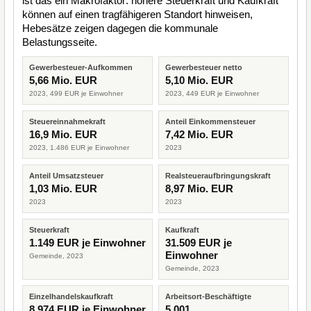
ist das ein Makrofaktor: höhere Steuerkraft und Kaufkraft
können auf einen tragfähigeren Standort hinweisen,
Hebesätze zeigen dagegen die kommunale
Belastungsseite.
Gewerbesteuer-Aufkommen
Gewerbesteuer netto
5,66 Mio. EUR
5,10 Mio. EUR
2023, 499 EUR je Einwohner
2023, 449 EUR je Einwohner
Steuereinnahmekraft
Anteil Einkommensteuer
16,9 Mio. EUR
7,42 Mio. EUR
2023, 1.486 EUR je Einwohner
2023
Anteil Umsatzsteuer
Realsteueraufbringungskraft
1,03 Mio. EUR
8,97 Mio. EUR
2023
2023
Steuerkraft
Kaufkraft
1.149 EUR je Einwohner
31.509 EUR je
Einwohner
Gemeinde, 2023
Gemeinde, 2023
Einzelhandelskaufkraft
Arbeitsort-Beschäftigte
8.974 EUR je Einwohner
5.001