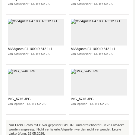
von KlausNahr · CC BY-SA 2.0
von KlausNahr · CC BY-SA 2.0
MV Agusta F4 1000 R 312 1+1
MV Agusta F4 1000 R 312 1+1
von KlausNahr · CC BY-SA 2.0
von KlausNahr · CC BY-SA 2.0
IMG_5746.JPG
IMG_5745.JPG
von lcpitkan · CC BY-SA 2.0
von lcpitkan · CC BY-SA 2.0
Nur Flickr-Fotos mit zuvor geprüfter Bild-URL und erreichbarer Flickr-Fotoseite
werden angezeigt. Nicht verifizierte Altquellen werden nicht verwendet. Letzte
Linkprüfung: 15.05.2026.