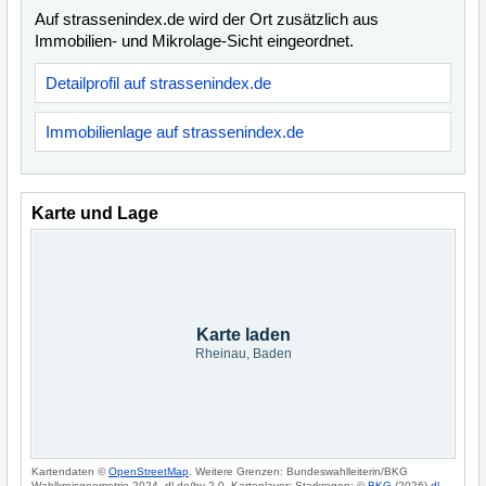
Auf strassenindex.de wird der Ort zusätzlich aus
Immobilien- und Mikrolage-Sicht eingeordnet.
Detailprofil auf strassenindex.de
Immobilienlage auf strassenindex.de
Karte und Lage
Karte laden
Rheinau, Baden
Kartendaten ©
OpenStreetMap
. Weitere Grenzen: Bundeswahlleiterin/BKG
Wahlkreisgeometrie 2024, dl-de/by-2-0. Kartenlayer: Starkregen: ©
BKG
(2026)
dl-