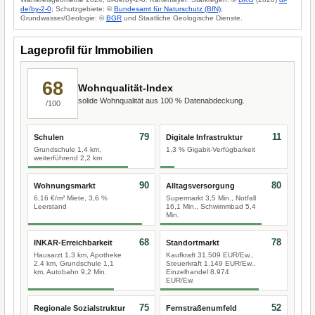
de/by-2-0
; Schutzgebiete: ©
Bundesamt für Naturschutz (BfN)
;
Grundwasser/Geologie: ©
BGR
und Staatliche Geologische Dienste.
Lageprofil für Immobilien
68
Wohnqualität-Index
solide Wohnqualität aus 100 % Datenabdeckung.
/100
79
11
Schulen
Digitale Infrastruktur
Grundschule 1,4 km,
1,3 % Gigabit-Verfügbarkeit
weiterführend 2,2 km
90
80
Wohnungsmarkt
Alltagsversorgung
6,16 €/m² Miete, 3,6 %
Supermarkt 3,5 Min., Notfall
Leerstand
16,1 Min., Schwimmbad 5,4
Min.
68
78
INKAR-Erreichbarkeit
Standortmarkt
Hausarzt 1,3 km, Apotheke
Kaufkraft 31.509 EUR/Ew.,
2,4 km, Grundschule 1,1
Steuerkraft 1.149 EUR/Ew.,
km, Autobahn 9,2 Min.
Einzelhandel 8.974
EUR/Ew.
75
52
Regionale Sozialstruktur
Fernstraßenumfeld