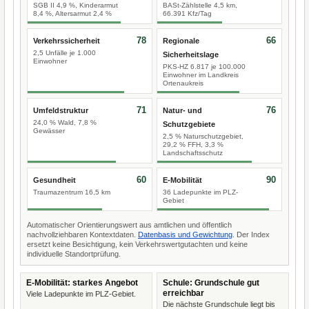
SGB II 4,9 %, Kinderarmut
BASt-Zählstelle 4,5 km,
8,4 %, Altersarmut 2,4 %
66.391 Kfz/Tag
78
66
Verkehrssicherheit
Regionale
2,5 Unfälle je 1.000
Sicherheitslage
Einwohner
PKS-HZ 6.817 je 100.000
Einwohner im Landkreis
Ortenaukreis
71
76
Umfeldstruktur
Natur- und
24,0 % Wald, 7,8 %
Schutzgebiete
Gewässer
2,5 % Naturschutzgebiet,
29,2 % FFH, 3,3 %
Landschaftsschutz
60
90
Gesundheit
E-Mobilität
Traumazentrum 16,5 km
36 Ladepunkte im PLZ-
Gebiet
Automatischer Orientierungswert aus amtlichen und öffentlich
nachvollziehbaren Kontextdaten.
Datenbasis und Gewichtung
. Der Index
ersetzt keine Besichtigung, kein Verkehrswertgutachten und keine
individuelle Standortprüfung.
E-Mobilität: starkes Angebot
Schule: Grundschule gut
erreichbar
Viele Ladepunkte im PLZ-Gebiet.
Die nächste Grundschule liegt bis