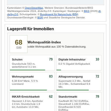
Kartendaten ©
OpenStreetMap
. Weitere Grenzen: Bundeswahlleiterin/BKG
Wahlkreisgeometrie 2024, dl-de/by-2-0. Kartenlayer: Starkregen: ©
BKG
(2026)
dl-
de/by-2-0
; Schutzgebiete: ©
Bundesamt für Naturschutz (BfN)
;
Grundwasser/Geologie: ©
BGR
und Staatliche Geologische Dienste.
Lageprofil für Immobilien
68
Wohnqualität-Index
solide Wohnqualität aus 100 % Datenabdeckung.
/100
79
10
Schulen
Digitale Infrastruktur
Grundschule 543 m,
0,0 % Gigabit-Verfügbarkeit
weiterführend 3,1 km
83
72
Wohnungsmarkt
Alltagsversorgung
6,38 €/m² Miete, 5,5 %
Supermarkt 4,3 Min., Notfall
Leerstand
19,3 Min., Schwimmbad 9,9
Min.
62
78
INKAR-Erreichbarkeit
Standortmarkt
Hausarzt 1,9 km, Apotheke
Kaufkraft 30.742 EUR/Ew.,
2,0 km, Grundschule 1,9
Steuerkraft 1.184 EUR/Ew.,
km, Autobahn 13,9 Min.
Einzelhandel 8.520
EUR/Ew.