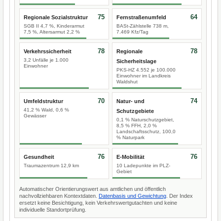
75
64
Regionale Sozialstruktur
Fernstraßenumfeld
SGB II 4,7 %, Kinderarmut
BASt-Zählstelle 738 m,
7,5 %, Altersarmut 2,2 %
7.469 Kfz/Tag
78
78
Verkehrssicherheit
Regionale
3,2 Unfälle je 1.000
Sicherheitslage
Einwohner
PKS-HZ 4.552 je 100.000
Einwohner im Landkreis
Waldshut
70
74
Umfeldstruktur
Natur- und
41,2 % Wald, 0,6 %
Schutzgebiete
Gewässer
0,1 % Naturschutzgebiet,
8,5 % FFH, 2,0 %
Landschaftsschutz, 100,0
% Naturpark
76
76
Gesundheit
E-Mobilität
Traumazentrum 12,9 km
10 Ladepunkte im PLZ-
Gebiet
Automatischer Orientierungswert aus amtlichen und öffentlich
nachvollziehbaren Kontextdaten.
Datenbasis und Gewichtung
. Der Index
ersetzt keine Besichtigung, kein Verkehrswertgutachten und keine
individuelle Standortprüfung.