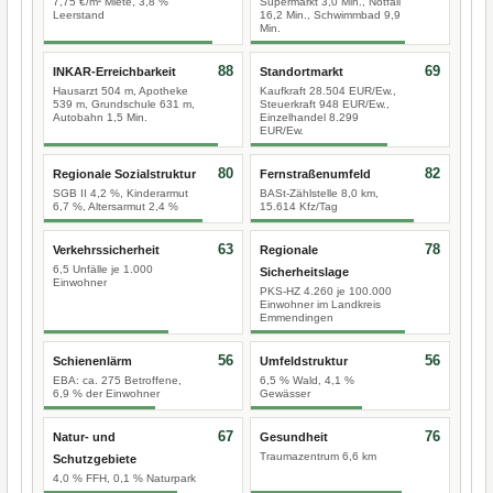
7,75 €/m² Miete, 3,8 %
Supermarkt 3,0 Min., Notfall
Leerstand
16,2 Min., Schwimmbad 9,9
Min.
88
69
INKAR-Erreichbarkeit
Standortmarkt
Hausarzt 504 m, Apotheke
Kaufkraft 28.504 EUR/Ew.,
539 m, Grundschule 631 m,
Steuerkraft 948 EUR/Ew.,
Autobahn 1,5 Min.
Einzelhandel 8.299
EUR/Ew.
80
82
Regionale Sozialstruktur
Fernstraßenumfeld
SGB II 4,2 %, Kinderarmut
BASt-Zählstelle 8,0 km,
6,7 %, Altersarmut 2,4 %
15.614 Kfz/Tag
63
78
Verkehrssicherheit
Regionale
6,5 Unfälle je 1.000
Sicherheitslage
Einwohner
PKS-HZ 4.260 je 100.000
Einwohner im Landkreis
Emmendingen
56
56
Schienenlärm
Umfeldstruktur
EBA: ca. 275 Betroffene,
6,5 % Wald, 4,1 %
6,9 % der Einwohner
Gewässer
67
76
Natur- und
Gesundheit
Traumazentrum 6,6 km
Schutzgebiete
4,0 % FFH, 0,1 % Naturpark