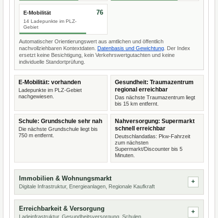
76
E-Mobilität
14 Ladepunkte im PLZ-
Gebiet
Automatischer Orientierungswert aus amtlichen und öffentlich
nachvollziehbaren Kontextdaten.
Datenbasis und Gewichtung
. Der Index
ersetzt keine Besichtigung, kein Verkehrswertgutachten und keine
individuelle Standortprüfung.
E-Mobilität: vorhanden
Gesundheit: Traumazentrum
regional erreichbar
Ladepunkte im PLZ-Gebiet
nachgewiesen.
Das nächste Traumazentrum liegt
bis 15 km entfernt.
Schule: Grundschule sehr nah
Nahversorgung: Supermarkt
schnell erreichbar
Die nächste Grundschule liegt bis
750 m entfernt.
Deutschlandatlas: Pkw-Fahrzeit
zum nächsten
Supermarkt/Discounter bis 5
Minuten.
Immobilien & Wohnungsmarkt
Digitale Infrastruktur, Energieanlagen, Regionale Kaufkraft
Erreichbarkeit & Versorgung
Ladeinfrastruktur, Gesundheitsversorgung, Schulen