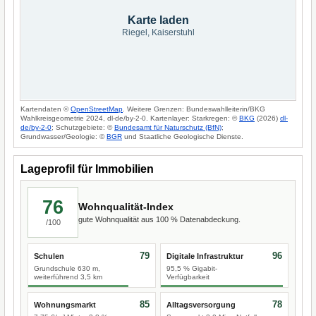
Karte laden
Riegel, Kaiserstuhl
Kartendaten ©
OpenStreetMap
. Weitere Grenzen: Bundeswahlleiterin/BKG
Wahlkreisgeometrie 2024, dl-de/by-2-0. Kartenlayer: Starkregen: ©
BKG
(2026)
dl-
de/by-2-0
; Schutzgebiete: ©
Bundesamt für Naturschutz (BfN)
;
Grundwasser/Geologie: ©
BGR
und Staatliche Geologische Dienste.
Lageprofil für Immobilien
76
Wohnqualität-Index
gute Wohnqualität aus 100 % Datenabdeckung.
/100
79
96
Schulen
Digitale Infrastruktur
Grundschule 630 m,
95,5 % Gigabit-
weiterführend 3,5 km
Verfügbarkeit
85
78
Wohnungsmarkt
Alltagsversorgung