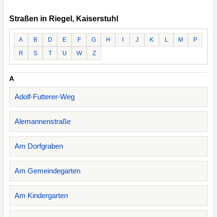
Straßen in Riegel, Kaiserstuhl
A
B
D
E
F
G
H
I
J
K
L
M
P
R
S
T
U
W
Z
A
Adolf-Futterer-Weg
Alemannenstraße
Am Dorfgraben
Am Gemeindegarten
Am Kindergarten