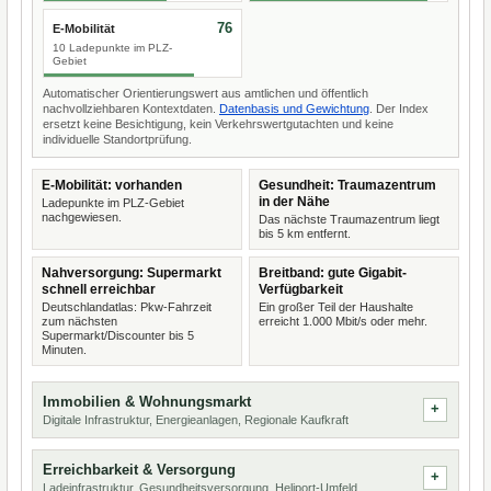
76
E-Mobilität
10 Ladepunkte im PLZ-
Gebiet
Automatischer Orientierungswert aus amtlichen und öffentlich
nachvollziehbaren Kontextdaten.
Datenbasis und Gewichtung
. Der Index
ersetzt keine Besichtigung, kein Verkehrswertgutachten und keine
individuelle Standortprüfung.
E-Mobilität: vorhanden
Gesundheit: Traumazentrum
in der Nähe
Ladepunkte im PLZ-Gebiet
nachgewiesen.
Das nächste Traumazentrum liegt
bis 5 km entfernt.
Nahversorgung: Supermarkt
Breitband: gute Gigabit-
schnell erreichbar
Verfügbarkeit
Deutschlandatlas: Pkw-Fahrzeit
Ein großer Teil der Haushalte
zum nächsten
erreicht 1.000 Mbit/s oder mehr.
Supermarkt/Discounter bis 5
Minuten.
Immobilien & Wohnungsmarkt
Digitale Infrastruktur, Energieanlagen, Regionale Kaufkraft
Erreichbarkeit & Versorgung
Ladeinfrastruktur, Gesundheitsversorgung, Heliport-Umfeld