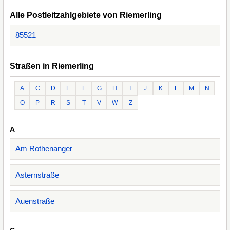
Alle Postleitzahlgebiete von Riemerling
85521
Straßen in Riemerling
A
C
D
E
F
G
H
I
J
K
L
M
N
O
P
R
S
T
V
W
Z
A
Am Rothenanger
Asternstraße
Auenstraße