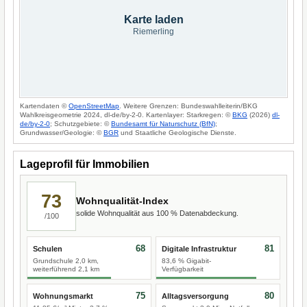
Karte laden
Riemerling
Kartendaten ©
OpenStreetMap
. Weitere Grenzen: Bundeswahlleiterin/BKG
Wahlkreisgeometrie 2024, dl-de/by-2-0. Kartenlayer: Starkregen: ©
BKG
(2026)
dl-
de/by-2-0
; Schutzgebiete: ©
Bundesamt für Naturschutz (BfN)
;
Grundwasser/Geologie: ©
BGR
und Staatliche Geologische Dienste.
Lageprofil für Immobilien
73
Wohnqualität-Index
solide Wohnqualität aus 100 % Datenabdeckung.
/100
68
81
Schulen
Digitale Infrastruktur
Grundschule 2,0 km,
83,6 % Gigabit-
weiterführend 2,1 km
Verfügbarkeit
75
80
Wohnungsmarkt
Alltagsversorgung