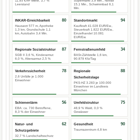
11,85 €/m² Miete, 3,7 %
Supermarkt 3,9 Min., Notfall
Leerstand
15,1 Min., Schwimmbad 6,1
Min.
80
94
INKAR-Erreichbarkeit
Standortmarkt
Hausarzt 577 m, Apotheke
Kaufkraft 41.028 EUR/Ew.,
1,3 km, Grundschule 1,1
Steuerkraft 1.822 EUR/Ew.,
km, Autobahn 3,4 Min.
Einzelhandel 10.081
EUR/Ew.
87
34
Regionale Sozialstruktur
Fernstraßenumfeld
SGB II 3,6 %, Kinderarmut
BASt-Zählstelle 1,6 km,
6,0 %, Altersarmut 2,5 %
90.879 Kfz/Tag
78
88
Verkehrssicherheit
Regionale
2,6 Unfälle je 1.000
Sicherheitslage
Einwohner
PKS-HZ 3.283 je 100.000
Einwohner im Landkreis
München
56
75
Schienenlärm
Umfeldstruktur
EBA: ca. 730 Betroffene,
48,9 % Wald, 0,0 %
8,3 % der Einwohner
Gewässer
62
90
Natur- und
Gesundheit
Traumazentrum 4,8 km
Schutzgebiete
32,7 % Landschaftsschutz