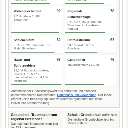
92
78
Verkehrssicherheit
Regionale
1,2 Unfälle je 1.000
Sicherheitslage
Einwohner
PKS-HZ 5.152 je 100.000
Einwohner im Landkreis
Harburg
82
63
Schienenlärm
Umfeldstruktur
EBA: ca. 20 Betroffene, 1,2
23,5 % Wald, 0,5 %
% der Einwohner
Gewässer
97
76
Natur- und
Gesundheit
Traumazentrum 12,1 km
Schutzgebiete
32,2 % Naturschutzgebiet,
30,4 % FFH, 5,6 %
Landschaftsschutz, 0,1 %
Naturpark
Automatischer Orientierungswert aus amtlichen und öffentlich
nachvollziehbaren Kontextdaten.
Datenbasis und Gewichtung
. Der Index
ersetzt keine Besichtigung, kein Verkehrswertgutachten und keine
individuelle Standortprüfung.
Gesundheit: Traumazentrum
Schule: Grundschule sehr nah
regional erreichbar
Die nächste Grundschule liegt bis
750 m entfernt.
Das nächste Traumazentrum liegt
bis 15 km entfernt.