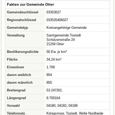
Fakten zur Gemeinde Otter
Gemeindeschlüssel
03353027
Regionalschlüssel
033535406027
Gemeindetyp
Kreisangehörige Gemeinde
Verwaltung
Samtgemeinde Tostedt
Schützenstraße 24
21259 Otter
Bevölkerungsdichte
50 Ew. je km²
Fläche
34,24 km²
Einwohner
1.709
davon weiblich
854
davon männlich
855
Breitengrad
53.247261
Längengrad
9.700164
Vorwahl
04180, 04182, 04188
Telefonnetz
Königsmoor, Tostedt, Welle Nordheide