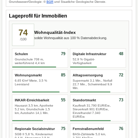
Grundwasser/Geologie: ©
BGR
und Staatliche Geologische Dienste.
Lageprofil für Immobilien
74
Wohnqualität-Index
solide Wohnqualität aus 100 % Datenabdeckung.
/100
79
48
Schulen
Digitale Infrastruktur
Grundschule 708 m,
52,9 % Gigabit-
weiterführend 4,4 km
Verfügbarkeit
85
72
Wohnungsmarkt
Alltagsversorgung
6,65 €/m² Miete, 3,5 %
Supermarkt 3,1 Min., Notfall
Leerstand
22,7 Min., Schwimmbad 9,9
Min.
55
73
INKAR-Erreichbarkeit
Standortmarkt
Hausarzt 3,5 km, Apotheke
Kaufkraft 31.790 EUR/Ew.,
5,2 km, Grundschule 1,5
Steuerkraft 901 EUR/Ew.,
km, Autobahn 14,1 Min.
Einzelhandel 7.340
EUR/Ew.
75
76
Regionale Sozialstruktur
Fernstraßenumfeld
SGB II 5,8 %, Kinderarmut
BASt-Zählstelle 5,0 km,
9,4 %, Altersarmut 2,5 %
2.701 Kfz/Tag