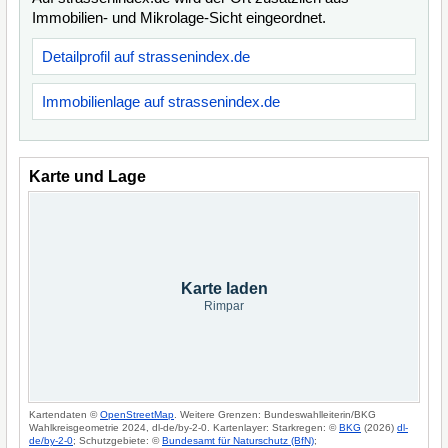
Immobilien- und Mikrolage-Sicht eingeordnet.
Detailprofil auf strassenindex.de
Immobilienlage auf strassenindex.de
Karte und Lage
Karte laden
Rimpar
Kartendaten ©
OpenStreetMap
. Weitere Grenzen: Bundeswahlleiterin/BKG
Wahlkreisgeometrie 2024, dl-de/by-2-0. Kartenlayer: Starkregen: ©
BKG
(2026)
dl-
de/by-2-0
; Schutzgebiete: ©
Bundesamt für Naturschutz (BfN)
;