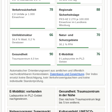
78
88
Verkehrssicherheit
Regionale
2,8 Unfälle je 1.000
Sicherheitslage
Einwohner
PKS-HZ 2.270 je 100.000
Einwohner im Landkreis
Würzburg
66
70
Umfeldstruktur
Natur- und
34,4 % Wald, 0,2 %
Schutzgebiete
Gewässer
30,1 % FFH
90
76
Gesundheit
E-Mobilität
Traumazentrum 4,0 km
9 Ladepunkte im PLZ-
Gebiet
Automatischer Orientierungswert aus amtlichen und öffentlich
nachvollziehbaren Kontextdaten.
Datenbasis und Gewichtung
. Der Index
ersetzt keine Besichtigung, kein Verkehrswertgutachten und keine
individuelle Standortprüfung.
E-Mobilität: vorhanden
Gesundheit: Traumazentrum
in der Nähe
Ladepunkte im PLZ-Gebiet
nachgewiesen.
Das nächste Traumazentrum liegt
bis 5 km entfernt.
Nahversorgung: Supermarkt
Kulturumfeld: UNESCO-