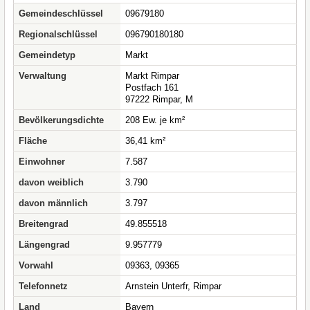
Gemeindeschlüssel
09679180
Regionalschlüssel
096790180180
Gemeindetyp
Markt
Verwaltung
Markt Rimpar
Postfach 161
97222 Rimpar, M
Bevölkerungsdichte
208 Ew. je km²
Fläche
36,41 km²
Einwohner
7.587
davon weiblich
3.790
davon männlich
3.797
Breitengrad
49.855518
Längengrad
9.957779
Vorwahl
09363, 09365
Telefonnetz
Arnstein Unterfr, Rimpar
Land
Bayern