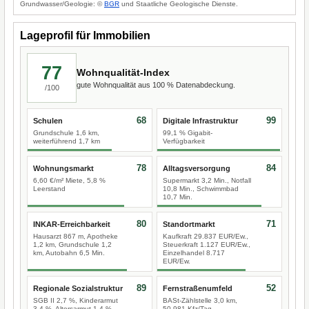
Grundwasser/Geologie: ©
BGR
und Staatliche Geologische Dienste.
Lageprofil für Immobilien
77
Wohnqualität-Index
gute Wohnqualität aus 100 % Datenabdeckung.
/100
68
99
Schulen
Digitale Infrastruktur
Grundschule 1,6 km,
99,1 % Gigabit-
weiterführend 1,7 km
Verfügbarkeit
78
84
Wohnungsmarkt
Alltagsversorgung
6,60 €/m² Miete, 5,8 %
Supermarkt 3,2 Min., Notfall
Leerstand
10,8 Min., Schwimmbad
10,7 Min.
80
71
INKAR-Erreichbarkeit
Standortmarkt
Hausarzt 867 m, Apotheke
Kaufkraft 29.837 EUR/Ew.,
1,2 km, Grundschule 1,2
Steuerkraft 1.127 EUR/Ew.,
km, Autobahn 6,5 Min.
Einzelhandel 8.717
EUR/Ew.
89
52
Regionale Sozialstruktur
Fernstraßenumfeld
SGB II 2,7 %, Kinderarmut
BASt-Zählstelle 3,0 km,
3,4 %, Altersarmut 1,4 %
50.981 Kfz/Tag