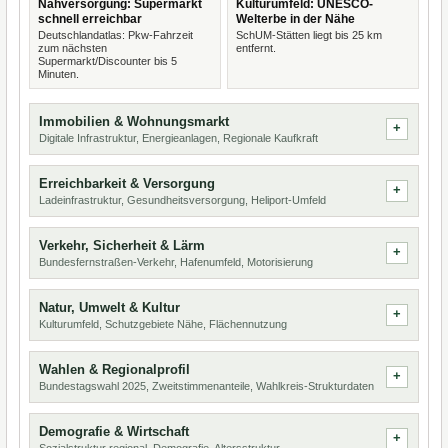
Nahversorgung: Supermarkt
Kulturumfeld: UNESCO-
schnell erreichbar
Welterbe in der Nähe
Deutschlandatlas: Pkw-Fahrzeit
SchUM-Stätten liegt bis 25 km
zum nächsten
entfernt.
Supermarkt/Discounter bis 5
Minuten.
Immobilien & Wohnungsmarkt
Digitale Infrastruktur, Energieanlagen, Regionale Kaufkraft
Erreichbarkeit & Versorgung
Ladeinfrastruktur, Gesundheitsversorgung, Heliport-Umfeld
Verkehr, Sicherheit & Lärm
Bundesfernstraßen-Verkehr, Hafenumfeld, Motorisierung
Natur, Umwelt & Kultur
Kulturumfeld, Schutzgebiete Nähe, Flächennutzung
Wahlen & Regionalprofil
Bundestagswahl 2025, Zweitstimmenanteile, Wahlkreis-Strukturdaten
Demografie & Wirtschaft