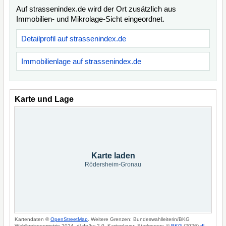
Auf strassenindex.de wird der Ort zusätzlich aus
Immobilien- und Mikrolage-Sicht eingeordnet.
Detailprofil auf strassenindex.de
Immobilienlage auf strassenindex.de
Karte und Lage
Karte laden
Rödersheim-Gronau
Kartendaten ©
OpenStreetMap
. Weitere Grenzen: Bundeswahlleiterin/BKG
Wahlkreisgeometrie 2024, dl-de/by-2-0. Kartenlayer: Starkregen: ©
BKG
(2026)
dl-