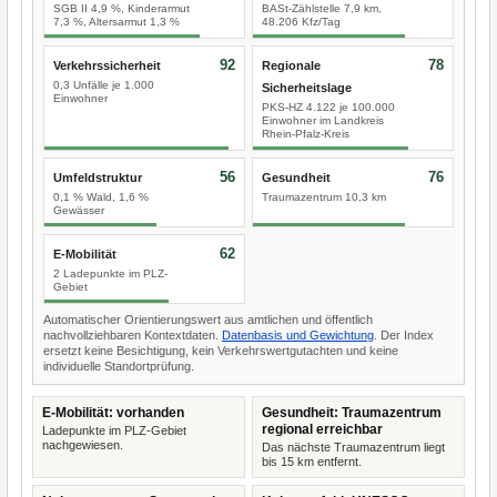
SGB II 4,9 %, Kinderarmut
BASt-Zählstelle 7,9 km,
7,3 %, Altersarmut 1,3 %
48.206 Kfz/Tag
92
78
Verkehrssicherheit
Regionale
0,3 Unfälle je 1.000
Sicherheitslage
Einwohner
PKS-HZ 4.122 je 100.000
Einwohner im Landkreis
Rhein-Pfalz-Kreis
56
76
Umfeldstruktur
Gesundheit
0,1 % Wald, 1,6 %
Traumazentrum 10,3 km
Gewässer
62
E-Mobilität
2 Ladepunkte im PLZ-
Gebiet
Automatischer Orientierungswert aus amtlichen und öffentlich
nachvollziehbaren Kontextdaten.
Datenbasis und Gewichtung
. Der Index
ersetzt keine Besichtigung, kein Verkehrswertgutachten und keine
individuelle Standortprüfung.
E-Mobilität: vorhanden
Gesundheit: Traumazentrum
regional erreichbar
Ladepunkte im PLZ-Gebiet
nachgewiesen.
Das nächste Traumazentrum liegt
bis 15 km entfernt.