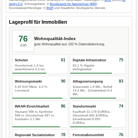
de/by-2-0
; Schutzgebiete: ©
Bundesamt für Naturschutz (BfN)
;
Grundwasser/Geologie: ©
BGR
und Staatliche Geologische Dienste.
Lageprofil für Immobilien
76
Wohnqualität-Index
gute Wohnqualität aus 100 % Datenabdeckung.
/100
61
75
Schulen
Digitale Infrastruktur
Grundschule 1,9 km,
93,1 % Gigabit-
weiterführend 4,5 km
Verfügbarkeit
90
83
Wohnungsmarkt
Alltagsversorgung
6,30 €/m² Miete, 4,3 %
Supermarkt 1,8 Min., Notfall
Leerstand
13,4 Min., Schwimmbad 8,4
Min.
86
74
INKAR-Erreichbarkeit
Standortmarkt
Hausarzt 598 m, Apotheke
Kaufkraft 31.178 EUR/Ew.,
598 m, Grundschule 687 m,
Steuerkraft 891 EUR/Ew.,
Autobahn 3,1 Min.
Einzelhandel 8.950
EUR/Ew.
78
76
Regionale Sozialstruktur
Fernstraßenumfeld