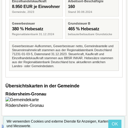
Einzelhandelskaufkraft
Arbeitsort-Beschäftigte
8.950 EUR je Einwohner
160
Gemeinde, 2023
Stand 30.06.2024
Gewerbesteuer
Grundsteuer B
380 % Hebesatz
465 % Hebesatz
Regionaldatenbank 31.12.2024
bebaute/bebaubare Grundstücke
Gewerbesteuer-Aufkommen, Gewerbesteuer netto, Gemeindeanteile und
Steuereinnahmekraft stammen aus der Regionaldatenbank Deutschland
71231-01-03-5, Datenstand 31.12.2023. Steuerkraft, Kaufkraft und
Einzelhandelskaufkraft stammen aus BBSR INKAR. Hebesätze stammen
aus der Regionaldatenbank Deutschland bzw. aktuelleren amtlichen
Landes- oder Gemeindedaten.
Übersichtskarten in der Gemeinde
Rödersheim-Gronau
Wir verwenden Cookies und externe Dienste für Anzeigen, Karten
OK
·
·
und Messwerte.
Impressum
Straßenindex
Valid CSS