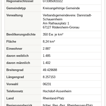
Regionalschlüssel
073385001022
Gemeindetyp
Kreisangehörige Gemeinde
Verwaltung
Verbandsgemeindeverw. Dannstadt-
Schauernheim
Am Rathausplatz 1
67127 Rödersheim-Gronau
Bevölkerungsdichte
350 Ew. je km²
Fläche
8,24 km²
Einwohner
2.887
davon weiblich
1.485
davon männlich
1.402
Breitengrad
49.429688
Längengrad
8.257153
Vorwahl
06231
Telefonnetz
Hochdorf-Assenheim
Land
Rheinland-Pfalz
Regierungsbezirk
früher: Reg.-Bez. Rheinhessen-Pfalz