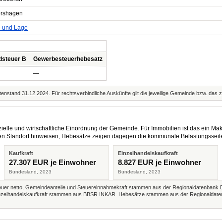
rshagen
e und Lage
dsteuer B
Gewerbesteuerhebesatz
—
enstand 31.12.2024. Für rechtsverbindliche Auskünfte gilt die jeweilige Gemeinde bzw. das 
elle und wirtschaftliche Einordnung der Gemeinde. Für Immobilien ist das ein Mak
eren Standort hinweisen, Hebesätze zeigen dagegen die kommunale Belastungsseit
Kaufkraft
Einzelhandelskaufkraft
27.307 EUR je Einwohner
8.827 EUR je Einwohner
Bundesland, 2023
Bundesland, 2023
r netto, Gemeindeanteile und Steuereinnahmekraft stammen aus der Regionaldatenbank 
 Einzelhandelskaufkraft stammen aus BBSR INKAR. Hebesätze stammen aus der Regionaldate