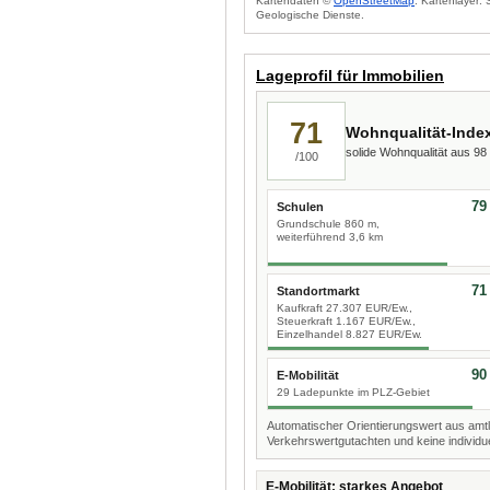
Kartendaten ©
OpenStreetMap
. Kartenlayer:
Geologische Dienste.
Lageprofil für Immobilien
71
Wohnqualität-Inde
solide Wohnqualität aus 9
/100
79
Schulen
Grundschule 860 m,
weiterführend 3,6 km
71
Standortmarkt
Kaufkraft 27.307 EUR/Ew.,
Steuerkraft 1.167 EUR/Ew.,
Einzelhandel 8.827 EUR/Ew.
90
E-Mobilität
29 Ladepunkte im PLZ-Gebiet
Automatischer Orientierungswert aus amtl
Verkehrswertgutachten und keine individue
E-Mobilität: starkes Angebot