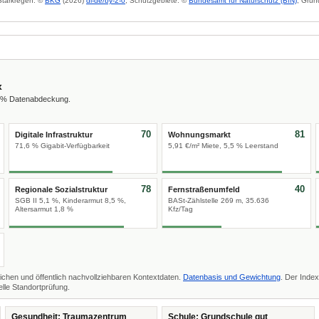
 Starkregen: ©
BKG
(2026)
dl-de/by-2-0
; Schutzgebiete: ©
Bundesamt für Naturschutz (BfN)
; Grun
x
8 % Datenabdeckung.
70
81
Digitale Infrastruktur
Wohnungsmarkt
71,6 % Gigabit-Verfügbarkeit
5,91 €/m² Miete, 5,5 % Leerstand
78
40
Regionale Sozialstruktur
Fernstraßenumfeld
SGB II 5,1 %, Kinderarmut 8,5 %,
BASt-Zählstelle 269 m, 35.636
Altersarmut 1,8 %
Kfz/Tag
ichen und öffentlich nachvollziehbaren Kontextdaten.
Datenbasis und Gewichtung
. Der Index
lle Standortprüfung.
Gesundheit: Traumazentrum
Schule: Grundschule gut