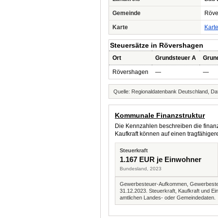
Gemeinde
Röve
Karte
Kart
Steuersätze in Rövershagen
Ort
Grundsteuer A
Grun
Rövershagen
—
—
Quelle: Regionaldatenbank Deutschland, Dat
Kommunale Finanzstruktur
Die Kennzahlen beschreiben die finanzi
Kaufkraft können auf einen tragfähig
Steuerkraft
1.167 EUR je Einwohner
Bundesland, 2023
Gewerbesteuer-Aufkommen, Gewerbesteue
31.12.2023. Steuerkraft, Kaufkraft und
amtlichen Landes- oder Gemeindedaten.