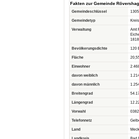
Fakten zur Gemeinde Röversha
Gemeindeschlüssel
1305
Gemeindetyp
Krei
Verwaltung
Amt 
Eich
1818
Bevölkerungsdichte
120 
Fläche
20,5
Einwohner
2.46
davon weiblich
1.21
davon männlich
1.25
Breitengrad
54.1
Längengrad
12.2
Vorwahl
0382
Telefonnetz
Gelb
Land
Meck
Landkreis
Bad 