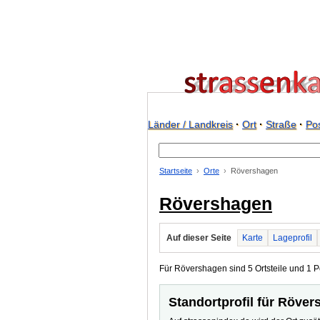
Länder / Landkreis
·
Ort
·
Straße
·
Pos
Startseite
Orte
Rövershagen
Rövershagen
Auf dieser Seite
Karte
Lageprofil
Für Rövershagen sind 5 Ortsteile und 1 Po
Standortprofil für Röve