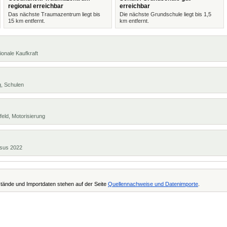
regional erreichbar
erreichbar
Das nächste Traumazentrum liegt bis
Die nächste Grundschule liegt bis 1,5
15 km entfernt.
km entfernt.
ionale Kaufkraft
g, Schulen
eld, Motorisierung
ensus 2022
tände und Importdaten stehen auf der Seite
Quellennachweise und Datenimporte
.