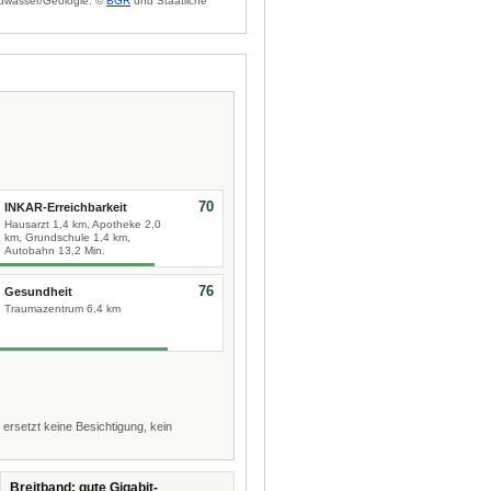
dwasser/Geologie: ©
BGR
und Staatliche
70
INKAR-Erreichbarkeit
Hausarzt 1,4 km, Apotheke 2,0
km, Grundschule 1,4 km,
Autobahn 13,2 Min.
76
Gesundheit
Traumazentrum 6,4 km
 ersetzt keine Besichtigung, kein
Breitband: gute Gigabit-