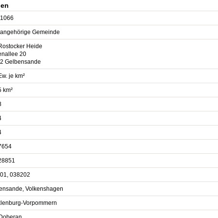
gen
1066
sangehörige Gemeinde
Rostocker Heide
enallee 20
2 Gelbensande
Ew. je km²
5 km²
8
4
4
7654
28851
01, 038202
ensande, Volkenshagen
lenburg-Vorpommern
Doberan