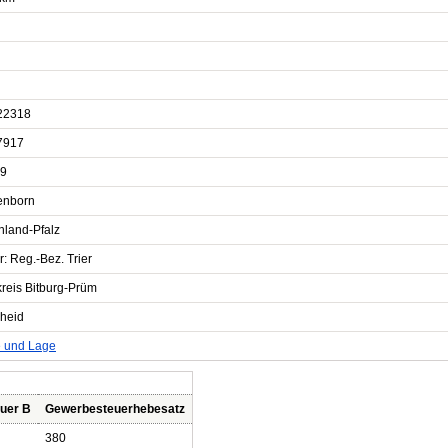
22318
7917
9
enborn
nland-Pfalz
r: Reg.-Bez. Trier
kreis Bitburg-Prüm
heid
e und Lage
uer B
Gewerbesteuerhebesatz
380