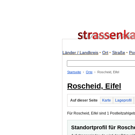
Länder / Landkreis
·
Ort
·
Straße
·
Pos
Startseite
Orte
Roscheid, Eifel
Roscheid, Eifel
Auf dieser Seite
Karte
Lageprofil
Für Roscheid, Eifel sind 1 Postleitzahlgeb
Standortprofil für Rosche