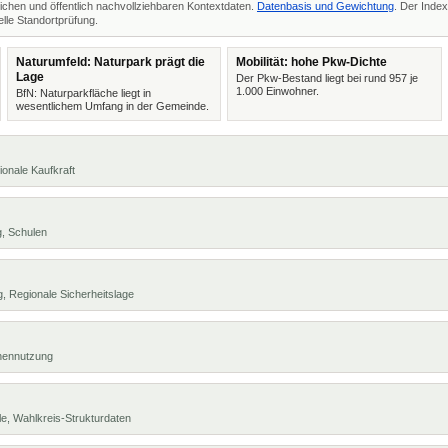
ichen und öffentlich nachvollziehbaren Kontextdaten.
Datenbasis und Gewichtung
. Der Index
lle Standortprüfung.
Naturumfeld: Naturpark prägt die
Mobilität: hohe Pkw-Dichte
Lage
Der Pkw-Bestand liegt bei rund 957 je
1.000 Einwohner.
BfN: Naturparkfläche liegt in
wesentlichem Umfang in der Gemeinde.
ionale Kaufkraft
g, Schulen
, Regionale Sicherheitslage
chennutzung
e, Wahlkreis-Strukturdaten