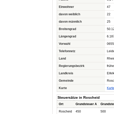
Einwohner
47
davon weiblich
22
davon männlich
25
Breitengrad
50.1
Längengrad
6.18
Vorwahl
0655
Telefonnetz
Leid
Land
Rhei
Regierungsbezirk
frühe
Landkreis
Eifel
Gemeinde
Rosc
Karte
Kart
Steuersätze in Roscheid
Ort
Grundsteuer A
Grundste
Roscheid
450
500