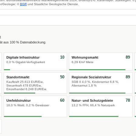
zen: Bundeswahlleiterin/BKG Wahlkreisgeometrie 2024, dl-de/by-2-0. Kartenlayer: Starkregen: ©
r/Geologie: ©
BGR
und Staatliche Geologische Dienste.
x
tät aus 100 % Datenabdeckung.
10
89
Digitale Infrastruktur
Wohnungsmarkt
0,0 % Gigabit-Verfügbarkeit
6,29 €/m² Miete
50
89
Standortmarkt
Regionale Sozialstruktur
Kaufkraft 25.613 EUR/Ew.,
SGB II 4,0 %, Kinderarmut 6,8 %,
Steuerkraft 478 EUR/Ew.,
Altersarmut 1,8 %
Einzelhandel 6.248 EUR/Ew.
60
78
Umfeldstruktur
Natur- und Schutzgebiete
16,0 % Wald, 0,2 % Gewässer
13,2 % FFH, 66,4 % Naturpark