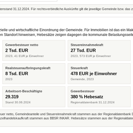
enstand 31.12.2024. Für rechtsverbindliche Auskünfte gilt die jeweilige Gemeinde bzw. das 
elle und wirtschaftliche Einordnung der Gemeinde. Für Immobilien ist das ein Mak
eren Standort hinweisen, Hebesätze zeigen dagegen die kommunale Belastungsseit
Gewerbesteuer netto
Steuereinnahmekraft
2 Tsd. EUR
27 Tsd. EUR
2023, 41 EUR je Einwohner
2023, 573 EUR je Einwohner
Realsteueraufbringungskraft
Steuerkraft
8 Tsd. EUR
478 EUR je Einwohner
2023
Gemeinde, 2023
Arbeitsort-Beschäftigte
Gewerbesteuer
29.319
380 % Hebesatz
Stand 30.06.2024
Regionaldatenbank 31.12.2024
r netto, Gemeindeanteile und Steuereinnahmekraft stammen aus der Regionaldatenbank 
 Einzelhandelskaufkraft stammen aus BBSR INKAR. Hebesätze stammen aus der Regionaldate