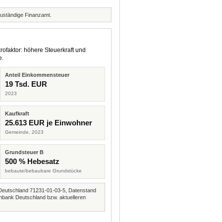
zuständige Finanzamt.
rofaktor: höhere Steuerkraft und
e.
Anteil Einkommensteuer
19 Tsd. EUR
2023
Kaufkraft
25.613 EUR je Einwohner
Gemeinde, 2023
Grundsteuer B
500 % Hebesatz
bebaute/bebaubare Grundstücke
Deutschland 71231-01-03-5, Datenstand
nbank Deutschland bzw. aktuelleren