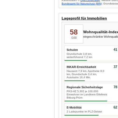
Kartendaten ©
OpenStreetMap
. Weitere Gren
Bundesamt für Naturschutz (BfN)
; Grundwasse
Lageprofil für Immobilien
58
Wohnqualität-Inde
eingeschränkte Wohnquali
/100
41
Schulen
Grundschule 3,8 km,
weiterführend 7,2 km
37
INKAR-Erreichbarkeit
Hausarzt 7,9 km, Apotheke 8,0
km, Grundschule 3,4 km,
Autobahn 16,4 Min.
78
Regionale Sicherheitslage
PKS-HZ 5.302 je 100.000
Einwohner im Landkreis Eifelkreis
Bitburg-Prüm
62
E-Mobilität
2 Ladepunkte im PLZ-Gebiet