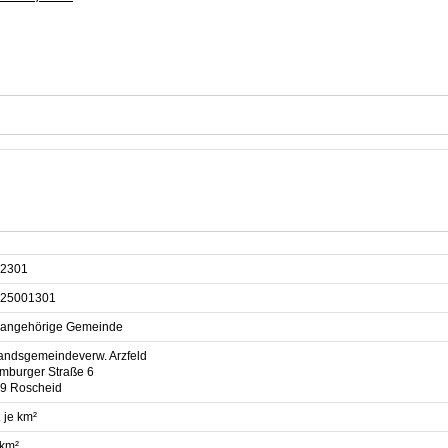
2301
25001301
sangehörige Gemeinde
andsgemeindeverw. Arzfeld
mburger Straße 6
9 Roscheid
 je km²
 km²