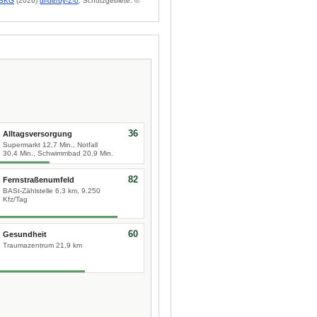
BKG
(2026)
dl-de/by-2-0
; Schutzgebiete: ©
36
Alltagsversorgung
Supermarkt 12,7 Min., Notfall
30,4 Min., Schwimmbad 20,9 Min.
82
Fernstraßenumfeld
BASt-Zählstelle 6,3 km, 9.250
Kfz/Tag
60
Gesundheit
Traumazentrum 21,9 km