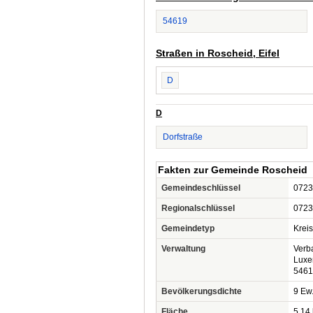
54619
Straßen in Roscheid, Eifel
D
D
Dorfstraße
Fakten zur Gemeinde Roscheid
Gemeindeschlüssel
0723
Regionalschlüssel
0723
Gemeindetyp
Krei
Verwaltung
Verb
Luxe
5461
Bevölkerungsdichte
9 Ew.
Fläche
5,14