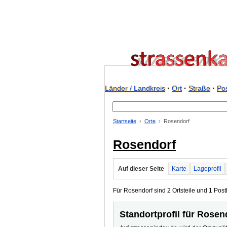
Länder / Landkreis
·
Ort
·
Straße
·
Pos
Startseite
Orte
Rosendorf
Rosendorf
Auf dieser Seite
Karte
Lageprofil
Für Rosendorf sind 2 Ortsteile und 1 Postl
Standortprofil für Rosen