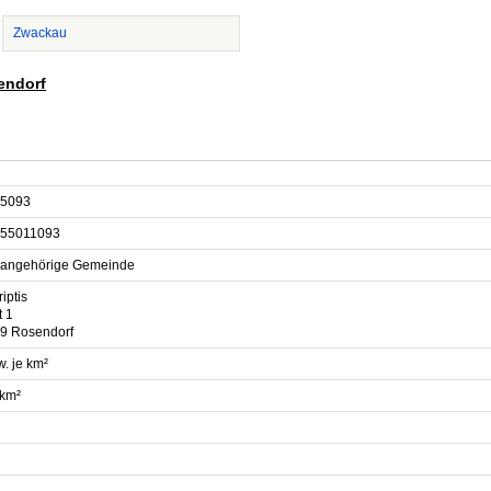
Zwackau
endorf
5093
55011093
sangehörige Gemeinde
iptis
t 1
9 Rosendorf
. je km²
 km²