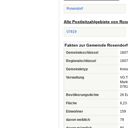
Rosendorf
Alle Postleitzahlgebiete von Ros
07819
Fakten zur Gemeinde Rosendorf
Gemeindeschlüssel
1607
Regionalschlüssel
1607
Gemeindetyp
Krei
Verwaltung
VG Tr
Mark
0781
Bevölkerungsdichte
26 Ew
Fläche
6,23
Einwohner
159
davon weiblich
79