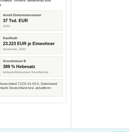
rofaktor: höhere Steuerkraft und
e.
Anteil Einkommensteuer
37 Tsd. EUR
2023
Kaufkraft
23.223 EUR je Einwohner
Gemeinde, 2023
Grundsteuer B
389 % Hebesatz
bebaute/bebaubare Grundstücke
Deutschland 71231-01-03-5, Datenstand
nbank Deutschland bzw. aktuelleren