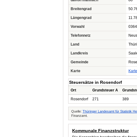
davon männlich
80
Breitengrad
50.7
Längengrad
11.7
Vorwahl
0364
Telefonnetz
Neus
Land
Thür
Landkreis
Saal
Gemeinde
Rose
Karte
Kart
Steuersätze in Rosendorf
Ort
Grundsteuer A
Grundst
Rosendorf
271
389
Quelle:
Thüringer Landesamt für Statistik 
Finanzamt.
Kommunale Finanzstruktur