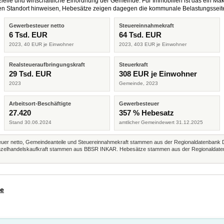
elle und wirtschaftliche Einordnung der Gemeinde. Für Immobilien ist das ein Mak
eren Standort hinweisen, Hebesätze zeigen dagegen die kommunale Belastungsseit
Gewerbesteuer netto
Steuereinnahmekraft
6 Tsd. EUR
64 Tsd. EUR
2023, 40 EUR je Einwohner
2023, 403 EUR je Einwohner
Realsteueraufbringungskraft
Steuerkraft
29 Tsd. EUR
308 EUR je Einwohner
2023
Gemeinde, 2023
Arbeitsort-Beschäftigte
Gewerbesteuer
27.420
357 % Hebesatz
Stand 30.06.2024
amtlicher Gemeindewert 31.12.2025
r netto, Gemeindeanteile und Steuereinnahmekraft stammen aus der Regionaldatenbank 
 Einzelhandelskaufkraft stammen aus BBSR INKAR. Hebesätze stammen aus der Regionaldate
de