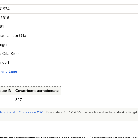
61974
88816
81
tadt an der Orla
ingen
e-Orla-Kreis
ndorf
e und Lage
euer B
Gewerbesteuerhebesatz
357
Hebesätze der Gemeinden 2025
, Datenstand 31.12.2025. Für rechtsverbindliche Auskünfte gil