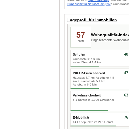
Kartendaten ©
OpenStreetMap
. Weitere Gren
Bundesamt für Naturschutz (BfN)
; Grundwasse
Lageprofil für Immobilien
57
Wohnqualität-Inde
eingeschränkte Wohnquali
/100
48
Schulen
Grundschule 5,6 km,
weiterführend 1,4 km
47
INKAR-Erreichbarkeit
Hausarzt 4,7 km, Apotheke 4,8
km, Grundschule 5,1 km,
Autobahn 6,5 Min.
63
Verkehrssicherheit
6,1 Unfälle je 1.000 Einwohner
76
E-Mobilität
14 Ladepunkte im PLZ-Gebiet