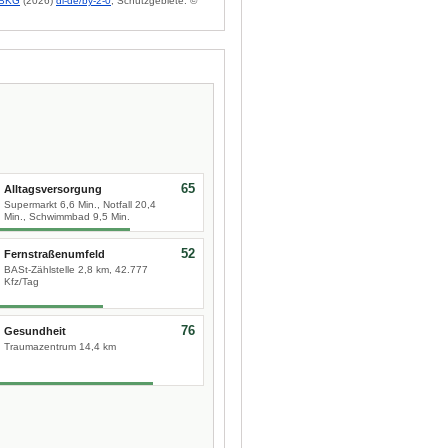
BKG
(2026)
dl-de/by-2-0
; Schutzgebiete: ©
65
Alltagsversorgung
Supermarkt 6,6 Min., Notfall 20,4
Min., Schwimmbad 9,5 Min.
52
Fernstraßenumfeld
BASt-Zählstelle 2,8 km, 42.777
Kfz/Tag
76
Gesundheit
Traumazentrum 14,4 km