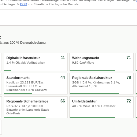
zen: Bundeswahlleiterin/BKG Wahlkreisgeometrie 2024, dl-de/by-2-0. Kartenlayer: Starkregen: ©
r/Geologie: ©
BGR
und Staatliche Geologische Dienste.
x
tät aus 100 % Datenabdeckung.
11
71
Digitale Infrastruktur
Wohnungsmarkt
1,4 % Gigabit-Verfügbarkeit
9,82 €/m² Miete
44
78
Standortmarkt
Regionale Sozialstruktur
Kaufkraft 23.223 EUR/Ew.,
SGB II 5,9 %, Kinderarmut 9,1 %,
Steuerkraft 308 EUR/Ew.,
Altersarmut 1,0 %
Einzelhandel 5.876 EUR/Ew.
66
72
Regionale Sicherheitslage
Umfeldstruktur
PKS-HZ 7.137 je 100.000
40,9 % Wald, 0,6 % Gewässer
Einwohner im Landkreis Saale-
Orla-Kreis