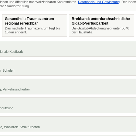
ichen und öffentlich nachvollziehbaren Kontextdaten.
Datenbasis und Gewichtung
. Der Index
lle Standortprüfung.
Gesundheit: Traumazentrum
Breitband: unterdurchschnittliche
regional erreichbar
Gigabit-Verfügbarkeit
Das nächste Traumazentrum liegt bis
Die Gigabit-Abdeckung liegt unter 50 %
15 km entfernt.
der Haushalte.
ionale Kaufkraft
g, Schulen
, Verkehrssicherheit
ennutzung
e, Wahlkreis-Strukturdaten