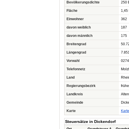
Bevölkerungsdichte
250 
Fläche
1,45
Einwohner
362
davon weiblich
187
davon männlich
175
Breitengrad
50.7
Längengrad
7.85
Vorwahl
0274
Telefonnetz
Molz
Land
Rhei
Regierungsbezirk
frühe
Landkreis
Alte
Gemeinde
Dick
Karte
Kart
Steuersätze in Dickendorf