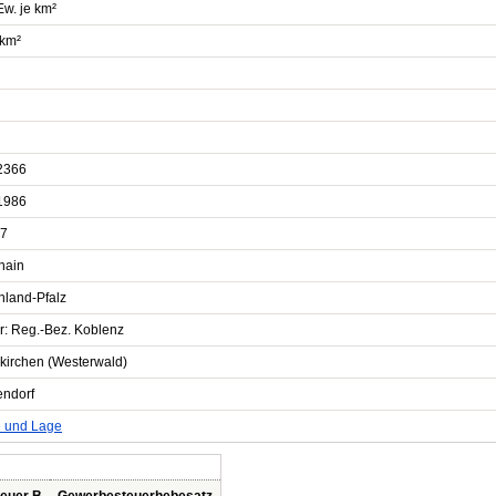
Ew. je km²
 km²
2366
1986
7
hain
nland-Pfalz
r: Reg.-Bez. Koblenz
nkirchen (Westerwald)
endorf
e und Lage