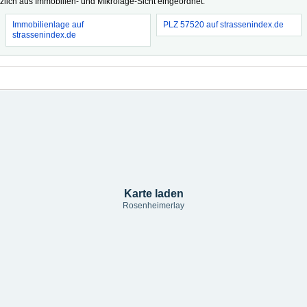
tzlich aus Immobilien- und Mikrolage-Sicht eingeordnet.
Immobilienlage auf
PLZ 57520 auf strassenindex.de
strassenindex.de
Karte laden
Rosenheimerlay