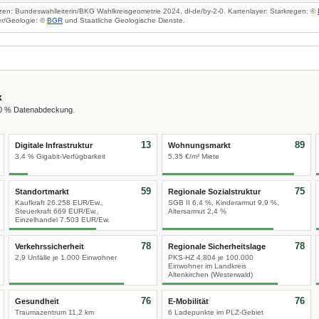
zen: Bundeswahlleiterin/BKG Wahlkreisgeometrie 2024, dl-de/by-2-0. Kartenlayer: Starkregen: ©
r/Geologie: ©
BGR
und Staatliche Geologische Dienste.
x
00 % Datenabdeckung.
13
89
Digitale Infrastruktur
Wohnungsmarkt
3,4 % Gigabit-Verfügbarkeit
5,35 €/m² Miete
59
75
Standortmarkt
Regionale Sozialstruktur
Kaufkraft 26.258 EUR/Ew.,
SGB II 6,4 %, Kinderarmut 9,9 %,
Steuerkraft 669 EUR/Ew.,
Altersarmut 2,4 %
Einzelhandel 7.503 EUR/Ew.
78
78
Verkehrssicherheit
Regionale Sicherheitslage
2,9 Unfälle je 1.000 Einwohner
PKS-HZ 4.804 je 100.000
Einwohner im Landkreis
Altenkirchen (Westerwald)
76
76
Gesundheit
E-Mobilität
Traumazentrum 11,2 km
6 Ladepunkte im PLZ-Gebiet