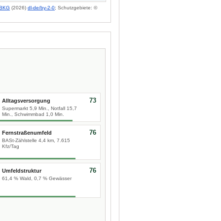
BKG
(2026)
dl-de/by-2-0
; Schutzgebiete: ©
73
Alltagsversorgung
Supermarkt 5,9 Min., Notfall 15,7
Min., Schwimmbad 1,0 Min.
76
Fernstraßenumfeld
BASt-Zählstelle 4,4 km, 7.615
Kfz/Tag
76
Umfeldstruktur
61,4 % Wald, 0,7 % Gewässer