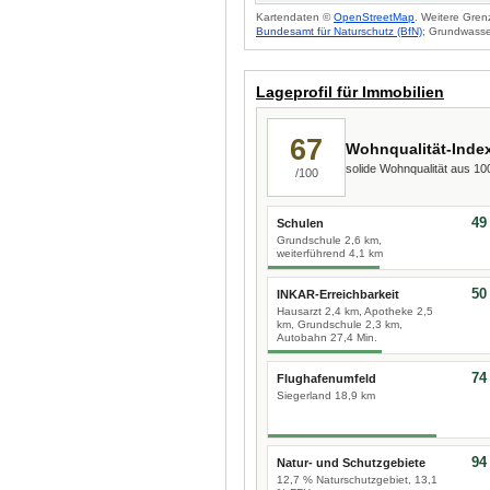
Kartendaten ©
OpenStreetMap
. Weitere Gren
Bundesamt für Naturschutz (BfN)
; Grundwasse
Lageprofil für Immobilien
67
Wohnqualität-Inde
solide Wohnqualität aus 1
/100
49
Schulen
Grundschule 2,6 km,
weiterführend 4,1 km
50
INKAR-Erreichbarkeit
Hausarzt 2,4 km, Apotheke 2,5
km, Grundschule 2,3 km,
Autobahn 27,4 Min.
74
Flughafenumfeld
Siegerland 18,9 km
94
Natur- und Schutzgebiete
12,7 % Naturschutzgebiet, 13,1