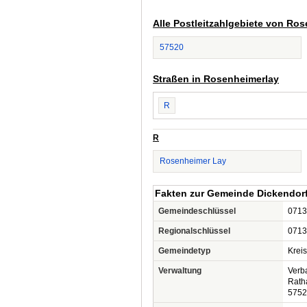
Alle Postleitzahlgebiete von Ro
57520
Straßen in Rosenheimerlay
R
R
Rosenheimer Lay
Fakten zur Gemeinde Dickendor
Gemeindeschlüssel
0713
Regionalschlüssel
0713
Gemeindetyp
Krei
Verwaltung
Verb
Rath
5752