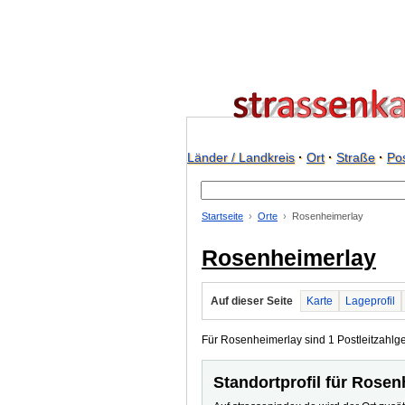
Länder / Landkreis
·
Ort
·
Straße
·
Pos
Startseite
Orte
Rosenheimerlay
Rosenheimerlay
Auf dieser Seite
Karte
Lageprofil
Für Rosenheimerlay sind 1 Postleitzahlgeb
Standortprofil für Rose