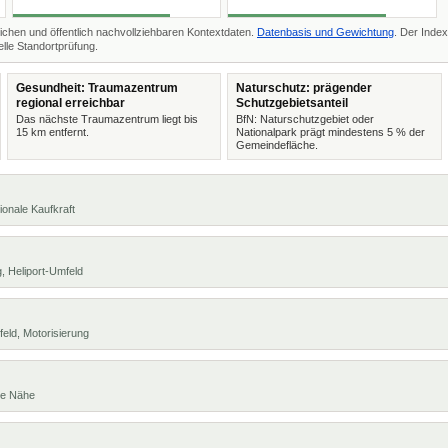
ichen und öffentlich nachvollziehbaren Kontextdaten.
Datenbasis und Gewichtung
. Der Index
lle Standortprüfung.
Gesundheit: Traumazentrum
Naturschutz: prägender
regional erreichbar
Schutzgebietsanteil
Das nächste Traumazentrum liegt bis
BfN: Naturschutzgebiet oder
15 km entfernt.
Nationalpark prägt mindestens 5 % der
Gemeindefläche.
ionale Kaufkraft
, Heliport-Umfeld
eld, Motorisierung
te Nähe