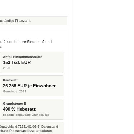
zuständige Finanzamt.
rofaktor: höhere Steuerkraft und
e.
Anteil Einkommensteuer
153 Tsd. EUR
2023
Kaufkraft
26.258 EUR je Einwohner
Gemeinde, 2023
Grundsteuer B
490 % Hebesatz
bebaute/bebaubare Grundstücke
Deutschland 71231-01-03-5, Datenstand
nbank Deutschland bzw. aktuelleren