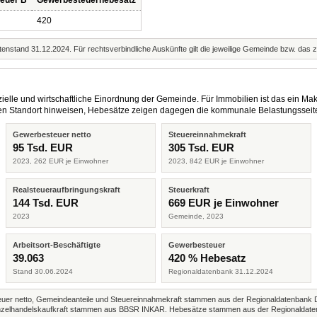
euer B
Gewerbesteuerhebesatz
420
enstand 31.12.2024. Für rechtsverbindliche Auskünfte gilt die jeweilige Gemeinde bzw. das 
elle und wirtschaftliche Einordnung der Gemeinde. Für Immobilien ist das ein Mak
eren Standort hinweisen, Hebesätze zeigen dagegen die kommunale Belastungsseit
Gewerbesteuer netto
Steuereinnahmekraft
95 Tsd. EUR
305 Tsd. EUR
2023, 262 EUR je Einwohner
2023, 842 EUR je Einwohner
Realsteueraufbringungskraft
Steuerkraft
144 Tsd. EUR
669 EUR je Einwohner
2023
Gemeinde, 2023
Arbeitsort-Beschäftigte
Gewerbesteuer
39.063
420 % Hebesatz
Stand 30.06.2024
Regionaldatenbank 31.12.2024
r netto, Gemeindeanteile und Steuereinnahmekraft stammen aus der Regionaldatenbank 
 Einzelhandelskaufkraft stammen aus BBSR INKAR. Hebesätze stammen aus der Regionaldate