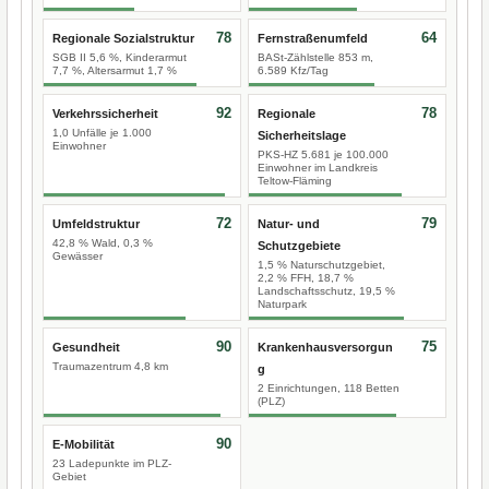
78
64
Regionale Sozialstruktur
Fernstraßenumfeld
SGB II 5,6 %, Kinderarmut
BASt-Zählstelle 853 m,
7,7 %, Altersarmut 1,7 %
6.589 Kfz/Tag
92
78
Verkehrssicherheit
Regionale
1,0 Unfälle je 1.000
Sicherheitslage
Einwohner
PKS-HZ 5.681 je 100.000
Einwohner im Landkreis
Teltow-Fläming
72
79
Umfeldstruktur
Natur- und
42,8 % Wald, 0,3 %
Schutzgebiete
Gewässer
1,5 % Naturschutzgebiet,
2,2 % FFH, 18,7 %
Landschaftsschutz, 19,5 %
Naturpark
90
75
Gesundheit
Krankenhausversorgun
Traumazentrum 4,8 km
g
2 Einrichtungen, 118 Betten
(PLZ)
90
E-Mobilität
23 Ladepunkte im PLZ-
Gebiet