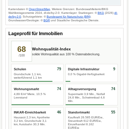
Kartendaten ©
OpenStreetMap
. Weitere Grenzen: Bundeswahlleiterin/BKG
Wahlkreisgeometrie 2024, dl-de/by-2-0. Kartenlayer: Starkregen: ©
BKG
(2026)
dl-
de/by-2-0
; Schutzgebiete: ©
Bundesamt für Naturschutz (BfN)
;
Grundwasser/Geologie: ©
BGR
und Staatliche Geologische Dienste.
Lageprofil für Immobilien
68
Wohnqualität-Index
solide Wohnqualität aus 100 % Datenabdeckung.
/100
79
9
Schulen
Digitale Infrastruktur
Grundschule 1,1 km,
0,0 % Gigabit-Verfügbarkeit
weiterführend 1,1 km
74
74
Wohnungsmarkt
Alltagsversorgung
4,89 €/m² Miete, 10,5 %
Supermarkt 3,9 Min., Notfall
Leerstand
24,6 Min., Schwimmbad 4,6
Min.
46
55
INKAR-Erreichbarkeit
Standortmarkt
Hausarzt 2,3 km, Apotheke
Kaufkraft 26.585 EUR/Ew.,
3,2 km, Grundschule 3,1
Steuerkraft 612 EUR/Ew.,
km, Autobahn 30,3 Min.
Einzelhandel 8.162
EUR/Ew.