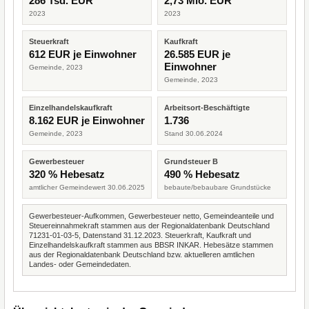
286 Tsd. EUR
2,73 Mio. EUR
2023
2023
Steuerkraft
Kaufkraft
612 EUR je Einwohner
26.585 EUR je
Einwohner
Gemeinde, 2023
Gemeinde, 2023
Einzelhandelskaufkraft
Arbeitsort-Beschäftigte
8.162 EUR je Einwohner
1.736
Gemeinde, 2023
Stand 30.06.2024
Gewerbesteuer
Grundsteuer B
320 % Hebesatz
490 % Hebesatz
amtlicher Gemeindewert 30.06.2025
bebaute/bebaubare Grundstücke
Gewerbesteuer-Aufkommen, Gewerbesteuer netto, Gemeindeanteile und
Steuereinnahmekraft stammen aus der Regionaldatenbank Deutschland
71231-01-03-5, Datenstand 31.12.2023. Steuerkraft, Kaufkraft und
Einzelhandelskaufkraft stammen aus BBSR INKAR. Hebesätze stammen
aus der Regionaldatenbank Deutschland bzw. aktuelleren amtlichen
Landes- oder Gemeindedaten.