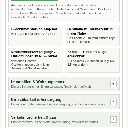
Automatischer Orientierungswert aus amtlichen und öffentlich
nachvollziehbaren Kontextdaten.
Datenbasis und Gewichtung
. Der Index
ersetzt keine Besichtigung, kein Verkehrswertgutachten und keine
individuelle Standortprüfung.
E-Mobilität: starkes Angebot
Gesundheit: Traumazentrum
in der Nähe
Viele Ladepunkte im PLZ-Gebiet.
Das nächste Traumazentrum liegt
bis 5 km entfernt.
Krankenhausversorgung: 2
Schule: Grundschule gut
Einrichtungen im PLZ-Gebiet
erreichbar
Amtliches Destatis-
Die nächste Grundschule liegt bis
Krankenhausverzeichnis mit
1,5 km entfernt.
Betten- und Notfallangaben.
Immobilien & Wohnungsmarkt
Digitale Infrastruktur, Energieanlagen, Regionale Kaufkraft
Erreichbarkeit & Versorgung
Ladeinfrastruktur, Gesundheitsversorgung, Krankenhausversorgung
Verkehr, Sicherheit & Lärm
Bundesfernstraßen-Verkehr, Motorisierung, Verkehrssicherheit