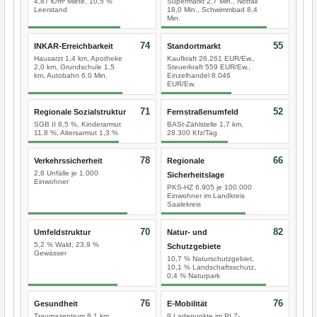
4,87 €/m² Miete, 10,5 %
Supermarkt 2,7 Min., Notfall
Leerstand
18,0 Min., Schwimmbad 8,4
Min.
74
55
INKAR-Erreichbarkeit
Standortmarkt
Hausarzt 1,4 km, Apotheke
Kaufkraft 26.261 EUR/Ew.,
2,0 km, Grundschule 1,5
Steuerkraft 559 EUR/Ew.,
km, Autobahn 6,0 Min.
Einzelhandel 8.046
EUR/Ew.
71
52
Regionale Sozialstruktur
Fernstraßenumfeld
SGB II 8,5 %, Kinderarmut
BASt-Zählstelle 1,7 km,
11,8 %, Altersarmut 1,3 %
28.300 Kfz/Tag
78
66
Verkehrssicherheit
Regionale
2,8 Unfälle je 1.000
Sicherheitslage
Einwohner
PKS-HZ 6.905 je 100.000
Einwohner im Landkreis
Saalekreis
70
82
Umfeldstruktur
Natur- und
5,2 % Wald, 23,9 %
Schutzgebiete
Gewässer
10,7 % Naturschutzgebiet,
10,1 % Landschaftsschutz,
0,4 % Naturpark
76
76
Gesundheit
E-Mobilität
Traumazentrum 8,1 km
9 Ladepunkte im PLZ-