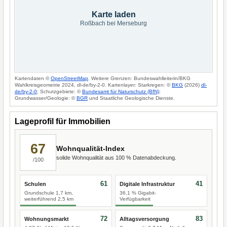
Karte laden
Roßbach bei Merseburg
Kartendaten ©
OpenStreetMap
. Weitere Grenzen: Bundeswahlleiterin/BKG
Wahlkreisgeometrie 2024, dl-de/by-2-0. Kartenlayer: Starkregen: ©
BKG
(2026)
dl-
de/by-2-0
; Schutzgebiete: ©
Bundesamt für Naturschutz (BfN)
;
Grundwasser/Geologie: ©
BGR
und Staatliche Geologische Dienste.
Lageprofil für Immobilien
67
Wohnqualität-Index
solide Wohnqualität aus 100 % Datenabdeckung.
/100
61
41
Schulen
Digitale Infrastruktur
Grundschule 1,7 km,
36,1 % Gigabit-
weiterführend 2,5 km
Verfügbarkeit
72
83
Wohnungsmarkt
Alltagsversorgung