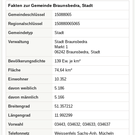
Fakten zur Gemeinde Braunsbedra, Stadt
Gemeindeschlüssel
15088065
Regionalschlüssel
150880065065
Gemeindetyp
Stadt
Verwaltung
Stadt Braunsbedra
Markt 1
06242 Braunsbedra, Stadt
Bevölkerungsdichte
139 Ew. je km²
Fläche
74,64 km²
Einwohner
10.352
davon weiblich
5.186
davon männlich
5.166
Breitengrad
51.357212
Längengrad
11.992299
Vorwahl
03443, 034632, 034633, 034637
Telefonnetz
Weissenfels Sachs-Anh, Mücheln