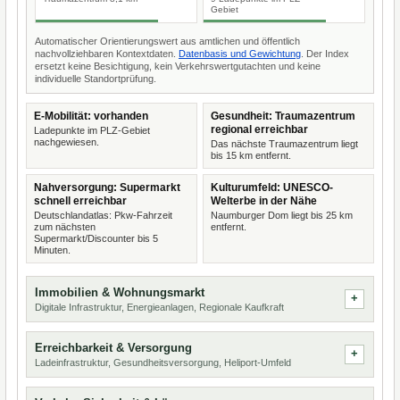
Gebiet
Automatischer Orientierungswert aus amtlichen und öffentlich
nachvollziehbaren Kontextdaten.
Datenbasis und Gewichtung
. Der Index
ersetzt keine Besichtigung, kein Verkehrswertgutachten und keine
individuelle Standortprüfung.
E-Mobilität: vorhanden
Gesundheit: Traumazentrum
regional erreichbar
Ladepunkte im PLZ-Gebiet
nachgewiesen.
Das nächste Traumazentrum liegt
bis 15 km entfernt.
Nahversorgung: Supermarkt
Kulturumfeld: UNESCO-
schnell erreichbar
Welterbe in der Nähe
Deutschlandatlas: Pkw-Fahrzeit
Naumburger Dom liegt bis 25 km
zum nächsten
entfernt.
Supermarkt/Discounter bis 5
Minuten.
Immobilien & Wohnungsmarkt
Digitale Infrastruktur, Energieanlagen, Regionale Kaufkraft
Erreichbarkeit & Versorgung
Ladeinfrastruktur, Gesundheitsversorgung, Heliport-Umfeld