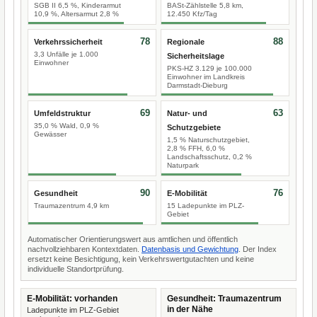
SGB II 6,5 %, Kinderarmut
BASt-Zählstelle 5,8 km,
10,9 %, Altersarmut 2,8 %
12.450 Kfz/Tag
78
88
Verkehrssicherheit
Regionale
3,3 Unfälle je 1.000
Sicherheitslage
Einwohner
PKS-HZ 3.129 je 100.000
Einwohner im Landkreis
Darmstadt-Dieburg
69
63
Umfeldstruktur
Natur- und
35,0 % Wald, 0,9 %
Schutzgebiete
Gewässer
1,5 % Naturschutzgebiet,
2,8 % FFH, 6,0 %
Landschaftsschutz, 0,2 %
Naturpark
90
76
Gesundheit
E-Mobilität
Traumazentrum 4,9 km
15 Ladepunkte im PLZ-
Gebiet
Automatischer Orientierungswert aus amtlichen und öffentlich
nachvollziehbaren Kontextdaten.
Datenbasis und Gewichtung
. Der Index
ersetzt keine Besichtigung, kein Verkehrswertgutachten und keine
individuelle Standortprüfung.
E-Mobilität: vorhanden
Gesundheit: Traumazentrum
in der Nähe
Ladepunkte im PLZ-Gebiet