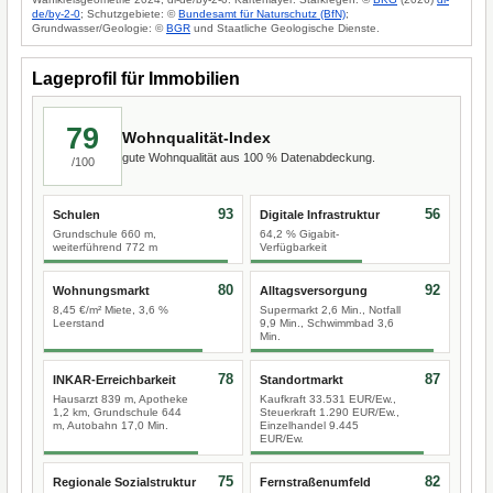
de/by-2-0
; Schutzgebiete: ©
Bundesamt für Naturschutz (BfN)
;
Grundwasser/Geologie: ©
BGR
und Staatliche Geologische Dienste.
Lageprofil für Immobilien
79
Wohnqualität-Index
gute Wohnqualität aus 100 % Datenabdeckung.
/100
93
56
Schulen
Digitale Infrastruktur
Grundschule 660 m,
64,2 % Gigabit-
weiterführend 772 m
Verfügbarkeit
80
92
Wohnungsmarkt
Alltagsversorgung
8,45 €/m² Miete, 3,6 %
Supermarkt 2,6 Min., Notfall
Leerstand
9,9 Min., Schwimmbad 3,6
Min.
78
87
INKAR-Erreichbarkeit
Standortmarkt
Hausarzt 839 m, Apotheke
Kaufkraft 33.531 EUR/Ew.,
1,2 km, Grundschule 644
Steuerkraft 1.290 EUR/Ew.,
m, Autobahn 17,0 Min.
Einzelhandel 9.445
EUR/Ew.
75
82
Regionale Sozialstruktur
Fernstraßenumfeld