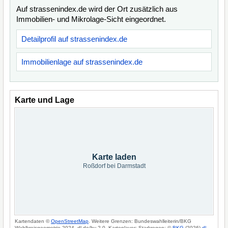
Auf strassenindex.de wird der Ort zusätzlich aus
Immobilien- und Mikrolage-Sicht eingeordnet.
Detailprofil auf strassenindex.de
Immobilienlage auf strassenindex.de
Karte und Lage
Karte laden
Roßdorf bei Darmstadt
Kartendaten ©
OpenStreetMap
. Weitere Grenzen: Bundeswahlleiterin/BKG
Wahlkreisgeometrie 2024, dl-de/by-2-0. Kartenlayer: Starkregen: ©
BKG
(2026)
dl-