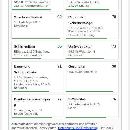
SGB II 6,3 %, Kinderarmut
BASt-Zählstelle 6,5 km,
11,5 %, Altersarmut 2,7 %
14.980 Kfz/Tag
92
78
Verkehrssicherheit
Regionale
1,8 Unfälle je 1.000
Sicherheitslage
Einwohner
PKS-HZ 4.607 je 100.000
Einwohner im Landkreis
Hersfeld-Rotenburg
56
73
Schienenlärm
Umfeldstruktur
EBA: ca. 1.195 Betroffene,
46,7 % Wald, 1,4 %
9,2 % der Einwohner
Gewässer
71
90
Natur- und
Gesundheit
Traumazentrum 94 m
Schutzgebiete
0,4 % Naturschutzgebiet,
5,1 % FFH, 5,7 %
Landschaftsschutz, 20,9 %
Naturpark
77
76
Krankenhausversorgun
E-Mobilität
19 Ladepunkte im PLZ-
g
Gebiet
2 Einrichtungen, 334
Betten (Gemeinde)
Automatischer Orientierungswert aus amtlichen und öffentlich
nachvollziehbaren Kontextdaten.
Datenbasis und Gewichtung
. Der Index