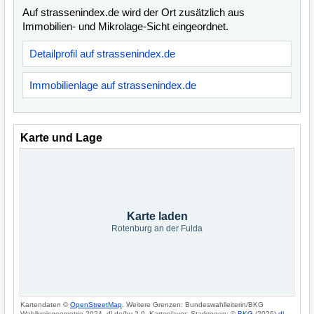
Auf strassenindex.de wird der Ort zusätzlich aus
Immobilien- und Mikrolage-Sicht eingeordnet.
Detailprofil auf strassenindex.de
Immobilienlage auf strassenindex.de
Karte und Lage
Karte laden
Rotenburg an der Fulda
Kartendaten ©
OpenStreetMap
. Weitere Grenzen: Bundeswahlleiterin/BKG
Wahlkreisgeometrie 2024, dl-de/by-2-0. Kartenlayer: Starkregen: ©
BKG
(2026)
dl-