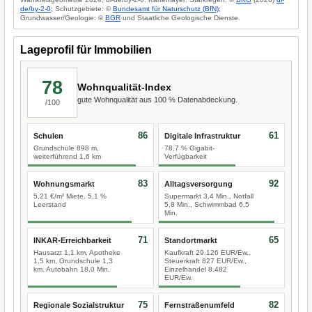
de/by-2-0
; Schutzgebiete: ©
Bundesamt für Naturschutz (BfN)
;
Grundwasser/Geologie: ©
BGR
und Staatliche Geologische Dienste.
Lageprofil für Immobilien
78
Wohnqualität-Index
gute Wohnqualität aus 100 % Datenabdeckung.
/100
86
61
Schulen
Digitale Infrastruktur
Grundschule 898 m,
78,7 % Gigabit-
weiterführend 1,6 km
Verfügbarkeit
83
92
Wohnungsmarkt
Alltagsversorgung
5,21 €/m² Miete, 5,1 %
Supermarkt 3,4 Min., Notfall
Leerstand
5,8 Min., Schwimmbad 6,5
Min.
71
65
INKAR-Erreichbarkeit
Standortmarkt
Hausarzt 1,1 km, Apotheke
Kaufkraft 29.126 EUR/Ew.,
1,5 km, Grundschule 1,3
Steuerkraft 827 EUR/Ew.,
km, Autobahn 18,0 Min.
Einzelhandel 8.482
EUR/Ew.
75
82
Regionale Sozialstruktur
Fernstraßenumfeld