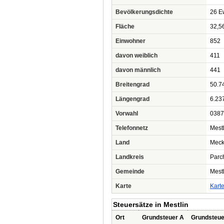
Bevölkerungsdichte
26 Ew
Fläche
32,5
Einwohner
852
davon weiblich
411
davon männlich
441
Breitengrad
50.7
Längengrad
6.23
Vorwahl
0387
Telefonnetz
Mestl
Land
Meck
Landkreis
Parc
Gemeinde
Mestl
Karte
Kart
Steuersätze in Mestlin
Ort
Grundsteuer A
Grundsteue