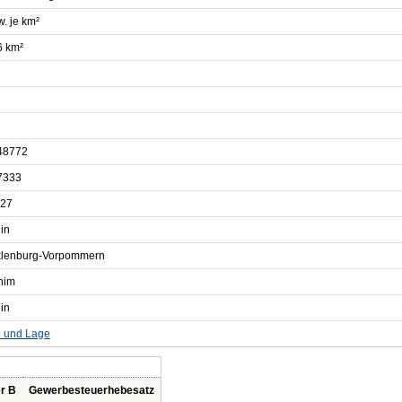
. je km²
6 km²
48772
7333
27
in
lenburg-Vorpommern
him
in
e und Lage
r B
Gewerbesteuerhebesatz