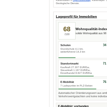
Kartendaten ©
OpenStreetMap
. Kartenlayer:
Geologische Dienste.
Lageprofil für Immobilien
68
Wohnqualität-Inde
solide Wohnqualität aus 9
/100
34
Schulen
Grundschule 4,1 km,
weiterführend 14,3 km
71
Standortmarkt
Kaufkraft 27.307 EUR/Ew.,
Steuerkraft 1.167 EUR/Ew.,
Einzelhandel 8.827 EUR/Ew.
76
E-Mobilität
7 Ladepunkte im PLZ-Gebiet
Automatischer Orientierungswert aus amtl
Verkehrswertgutachten und keine individue
E-Mobilität: vorhanden