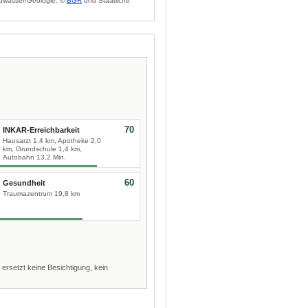
dwasser/Geologie: ©
BGR
und Staatliche
70
INKAR-Erreichbarkeit
Hausarzt 1,4 km, Apotheke 2,0
km, Grundschule 1,4 km,
Autobahn 13,2 Min.
60
Gesundheit
Traumazentrum 19,8 km
 ersetzt keine Besichtigung, kein