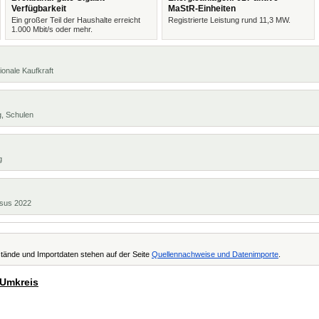
Verfügbarkeit
MaStR-Einheiten
Ein großer Teil der Haushalte erreicht
Registrierte Leistung rund 11,3 MW.
1.000 Mbit/s oder mehr.
ionale Kaufkraft
g, Schulen
g
ensus 2022
tände und Importdaten stehen auf der Seite
Quellennachweise und Datenimporte
.
 Umkreis