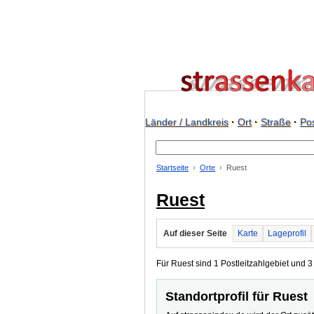
Länder / Landkreis
·
Ort
·
Straße
·
Pos
Startseite
Orte
Ruest
Ruest
Auf dieser Seite
Karte
Lageprofil
Für Ruest sind 1 Postleitzahlgebiet und 3 
Standortprofil für Ruest