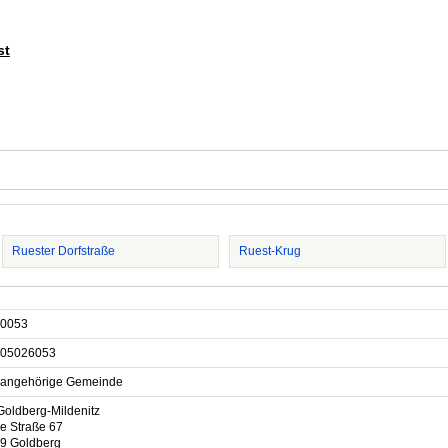
st
Ruester Dorfstraße
Ruest-Krug
0053
05026053
sangehörige Gemeinde
Goldberg-Mildenitz
e Straße 67
9 Goldberg