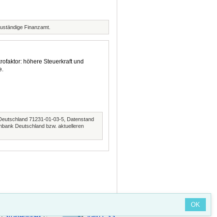
zuständige Finanzamt.
rofaktor: höhere Steuerkraft und
e.
Deutschland 71231-01-03-5, Datenstand
nbank Deutschland bzw. aktuelleren
OK
Straßenindex
Valid CSS
·
·