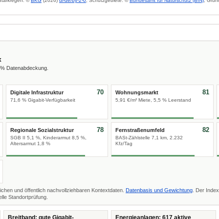
 Starkregen: ©
BKG
(2026)
dl-de/by-2-0
; Schutzgebiete: ©
Bundesamt für Naturschutz (BfN)
; Grun
x
8 % Datenabdeckung.
70
81
Digitale Infrastruktur
Wohnungsmarkt
71,6 % Gigabit-Verfügbarkeit
5,91 €/m² Miete, 5,5 % Leerstand
78
82
Regionale Sozialstruktur
Fernstraßenumfeld
SGB II 5,1 %, Kinderarmut 8,5 %,
BASt-Zählstelle 7,1 km, 2.232
Altersarmut 1,8 %
Kfz/Tag
ichen und öffentlich nachvollziehbaren Kontextdaten.
Datenbasis und Gewichtung
. Der Index
lle Standortprüfung.
Breitband: gute Gigabit-
Energieanlagen: 617 aktive