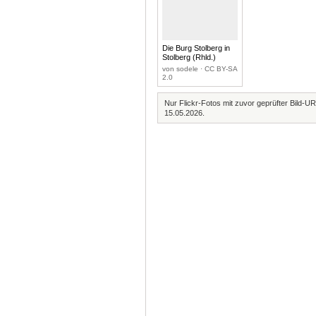
Die Burg Stolberg in
Stolberg (Rhld.)
von sodele · CC BY-SA
2.0
Nur Flickr-Fotos mit zuvor geprüfter Bild-UR
15.05.2026.