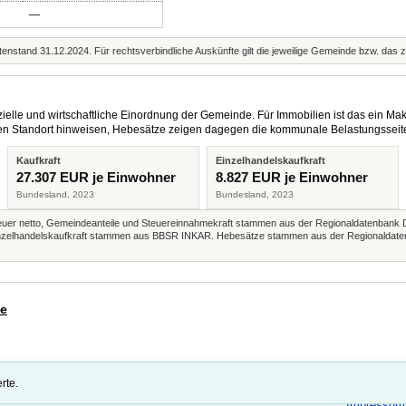
—
enstand 31.12.2024. Für rechtsverbindliche Auskünfte gilt die jeweilige Gemeinde bzw. das 
elle und wirtschaftliche Einordnung der Gemeinde. Für Immobilien ist das ein Mak
eren Standort hinweisen, Hebesätze zeigen dagegen die kommunale Belastungsseit
Kaufkraft
Einzelhandelskaufkraft
27.307 EUR je Einwohner
8.827 EUR je Einwohner
Bundesland, 2023
Bundesland, 2023
r netto, Gemeindeanteile und Steuereinnahmekraft stammen aus der Regionaldatenbank 
 Einzelhandelskaufkraft stammen aus BBSR INKAR. Hebesätze stammen aus der Regionaldate
de
rte.
Impressum