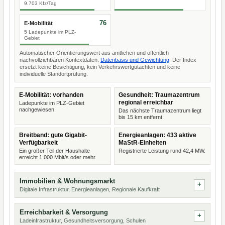
9.703 Kfz/Tag
76
E-Mobilität
5 Ladepunkte im PLZ-
Gebiet
Automatischer Orientierungswert aus amtlichen und öffentlich
nachvollziehbaren Kontextdaten.
Datenbasis und Gewichtung
. Der Index
ersetzt keine Besichtigung, kein Verkehrswertgutachten und keine
individuelle Standortprüfung.
E-Mobilität: vorhanden
Gesundheit: Traumazentrum
regional erreichbar
Ladepunkte im PLZ-Gebiet
nachgewiesen.
Das nächste Traumazentrum liegt
bis 15 km entfernt.
Breitband: gute Gigabit-
Energieanlagen: 433 aktive
Verfügbarkeit
MaStR-Einheiten
Ein großer Teil der Haushalte
Registrierte Leistung rund 42,4 MW.
erreicht 1.000 Mbit/s oder mehr.
Immobilien & Wohnungsmarkt
Digitale Infrastruktur, Energieanlagen, Regionale Kaufkraft
Erreichbarkeit & Versorgung
Ladeinfrastruktur, Gesundheitsversorgung, Schulen