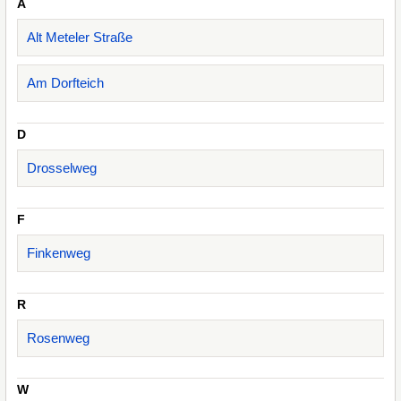
A
Alt Meteler Straße
Am Dorfteich
D
Drosselweg
F
Finkenweg
R
Rosenweg
W