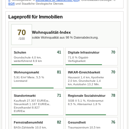
BGR
und Staatliche Geologische Dienste.
Lageprofil für Immobilien
70
Wohnqualität-Index
solide Wohnqualität aus 98 % Datenabdeckung.
/100
41
70
Schulen
Digitale Infrastruktur
Grundschule 4,0 km,
71,6 % Gigabit-
weiterführend 8,9 km
Verfügbarkeit
81
70
Wohnungsmarkt
INKAR-Erreichbarkeit
5,91 €/m² Miete, 5,5 %
Hausarzt 1,4 km, Apotheke
Leerstand
2,0 km, Grundschule 1,4
km, Autobahn 13,2 Min.
71
78
Standortmarkt
Regionale Sozialstruktur
Kaufkraft 27.307 EUR/Ew.,
SGB II 5,1 %, Kinderarmut
Steuerkraft 1.167 EUR/Ew.,
8,5 %, Altersarmut 1,8 %
Einzelhandel 8.827
EUR/Ew.
82
76
Fernstraßenumfeld
Gesundheit
BASt-Zählstelle 10,0 km,
Traumazentrum 10,5 km