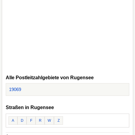
Alle Postleitzahlgebiete von Rugensee
19069
Straßen in Rugensee
A
D
F
R
W
Z