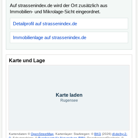
Auf strassenindex.de wird der Ort zusätzlich aus
Immobilien- und Mikrolage-Sicht eingeordnet.
Detailprofil auf strassenindex.de
Immobilienlage auf strassenindex.de
Karte und Lage
Karte laden
Rugensee
Kartendaten ©
OpenStreetMap
. Kartenlayer: Starkregen: ©
BKG
(2026)
dl-de/by-2-
0
; Schutzgebiete: ©
Bundesamt für Naturschutz (BfN)
; Grundwasser/Geologie: ©