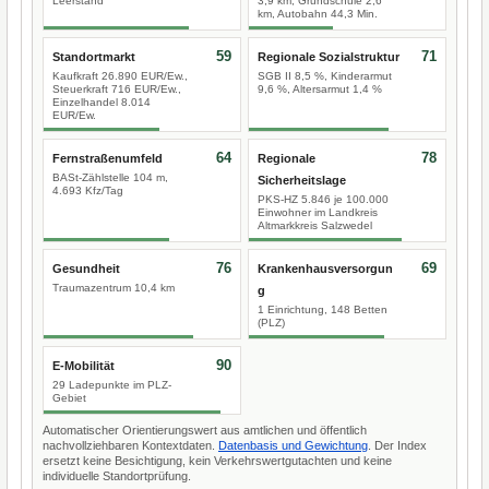
Leerstand
3,9 km, Grundschule 2,6
km, Autobahn 44,3 Min.
59
71
Standortmarkt
Regionale Sozialstruktur
Kaufkraft 26.890 EUR/Ew.,
SGB II 8,5 %, Kinderarmut
Steuerkraft 716 EUR/Ew.,
9,6 %, Altersarmut 1,4 %
Einzelhandel 8.014
EUR/Ew.
64
78
Fernstraßenumfeld
Regionale
BASt-Zählstelle 104 m,
Sicherheitslage
4.693 Kfz/Tag
PKS-HZ 5.846 je 100.000
Einwohner im Landkreis
Altmarkkreis Salzwedel
76
69
Gesundheit
Krankenhausversorgun
Traumazentrum 10,4 km
g
1 Einrichtung, 148 Betten
(PLZ)
90
E-Mobilität
29 Ladepunkte im PLZ-
Gebiet
Automatischer Orientierungswert aus amtlichen und öffentlich
nachvollziehbaren Kontextdaten.
Datenbasis und Gewichtung
. Der Index
ersetzt keine Besichtigung, kein Verkehrswertgutachten und keine
individuelle Standortprüfung.