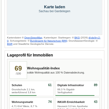
Karte laden
Sachau bei Gardelegen
Kartendaten ©
OpenStreetMap
. Kartenlayer: Starkregen: ©
BKG
(2026)
dl-de/by-2-
0
; Schutzgebiete: ©
Bundesamt für Naturschutz (BfN)
; Grundwasser/Geologie: ©
BGR
und Staatliche Geologische Dienste.
Lageprofil für Immobilien
69
Wohnqualität-Index
solide Wohnqualität aus 100 % Datenabdeckung.
/100
61
89
Schulen
Digitale Infrastruktur
Grundschule 2,1 km,
89,3 % Gigabit-
weiterführend 3,8 km
Verfügbarkeit
74
43
Wohnungsmarkt
INKAR-Erreichbarkeit
4,71 €/m² Miete, 8,7 %
Hausarzt 3,0 km, Apotheke