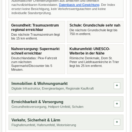
Automatischer Orientierungswert aus amtlichen und öffentlich
nachvollziehbaren Kontextdaten.
Datenbasis und Gewichtung
. Der Index
ersetzt keine Besichtigung, kein Verkehrswertgutachten und keine
individuelle Standortprüfung.
Gesundheit: Traumazentrum
Schule: Grundschule sehr nah
regional erreichbar
Die nächste Grundschule liegt bis
750 m entfernt.
Das nächste Traumazentrum liegt
bis 15 km entfernt.
Nahversorgung: Supermarkt
Kulturumfeld: UNESCO-
schnell erreichbar
Welterbe in der Nähe
Deutschlandatlas: Pkw-Fahrzeit
Römische Denkmale, Dom St.
zum nächsten
Peter und Liebfrauenkirche in Trier
Supermarkt/Discounter bis 5
liegt bis 25 km entfernt.
Minuten.
Immobilien & Wohnungsmarkt
Digitale Infrastruktur, Energieanlagen, Regionale Kaufkraft
Erreichbarkeit & Versorgung
Gesundheitsversorgung, Heliport-Umfeld, Schulen
Verkehr, Sicherheit & Lärm
Flughafenumfeld, Hafenumfeld, Motorisierung