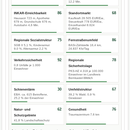
12,2 Min.
86
68
INKAR-Erreichbarkeit
Standortmarkt
Hausarzt 723 m, Apotheke
Kaufkraft 28.505 EUR/Ew.,
679 m, Grundschule 676 m,
Steuerkraft 778 EUR/Ew.,
Autobahn 4,6 Min.
Einzelhandel 8.624
EUR/Ew.
75
86
Regionale Sozialstruktur
Fernstraßenumfeld
SGB II 5,1 %, Kinderarmut
BASt-Zählstelle 16,4 km,
9,0 %, Altersarmut 2,2 %
24.837 Kfz/Tag
92
78
Verkehrssicherheit
Regionale
0,8 Unfälle je 1.000
Sicherheitslage
Einwohner
PKS-HZ 4.318 je 100.000
Einwohner im Landkreis
Bernkastel-Wittlich
30
67
Schienenlärm
Umfeldstruktur
EBA: ca. 615 Betroffene,
39,2 % Wald, 0,9 %
25,2 % der Einwohner
Gewässer
62
76
Natur- und
Gesundheit
Traumazentrum 7,6 km
Schutzgebiete
41,8 % Landschaftsschutz