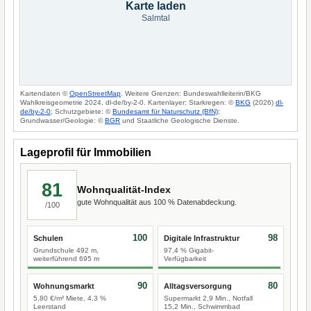
Karte laden
Salmtal
Kartendaten ©
OpenStreetMap
. Weitere Grenzen: Bundeswahlleiterin/BKG
Wahlkreisgeometrie 2024, dl-de/by-2-0. Kartenlayer: Starkregen: ©
BKG
(2026)
dl-
de/by-2-0
; Schutzgebiete: ©
Bundesamt für Naturschutz (BfN)
;
Grundwasser/Geologie: ©
BGR
und Staatliche Geologische Dienste.
Lageprofil für Immobilien
81
Wohnqualität-Index
gute Wohnqualität aus 100 % Datenabdeckung.
/100
100
98
Schulen
Digitale Infrastruktur
Grundschule 492 m,
97,4 % Gigabit-
weiterführend 695 m
Verfügbarkeit
90
80
Wohnungsmarkt
Alltagsversorgung
5,80 €/m² Miete, 4,3 %
Supermarkt 2,9 Min., Notfall
Leerstand
15,2 Min., Schwimmbad