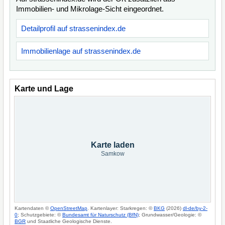
Immobilien- und Mikrolage-Sicht eingeordnet.
Detailprofil auf strassenindex.de
Immobilienlage auf strassenindex.de
Karte und Lage
Karte laden
Samkow
Kartendaten ©
OpenStreetMap
. Kartenlayer: Starkregen: ©
BKG
(2026)
dl-de/by-2-
0
; Schutzgebiete: ©
Bundesamt für Naturschutz (BfN)
; Grundwasser/Geologie: ©
BGR
und Staatliche Geologische Dienste.