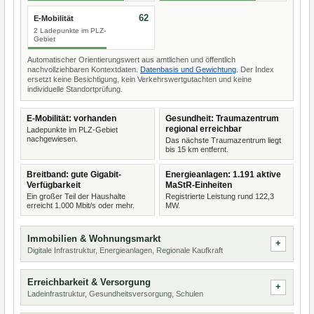
62
E-Mobilität
2 Ladepunkte im PLZ-
Gebiet
Automatischer Orientierungswert aus amtlichen und öffentlich
nachvollziehbaren Kontextdaten.
Datenbasis und Gewichtung
. Der Index
ersetzt keine Besichtigung, kein Verkehrswertgutachten und keine
individuelle Standortprüfung.
E-Mobilität: vorhanden
Gesundheit: Traumazentrum
regional erreichbar
Ladepunkte im PLZ-Gebiet
nachgewiesen.
Das nächste Traumazentrum liegt
bis 15 km entfernt.
Breitband: gute Gigabit-
Energieanlagen: 1.191 aktive
Verfügbarkeit
MaStR-Einheiten
Ein großer Teil der Haushalte
Registrierte Leistung rund 122,3
erreicht 1.000 Mbit/s oder mehr.
MW.
Immobilien & Wohnungsmarkt
Digitale Infrastruktur, Energieanlagen, Regionale Kaufkraft
Erreichbarkeit & Versorgung
Ladeinfrastruktur, Gesundheitsversorgung, Schulen