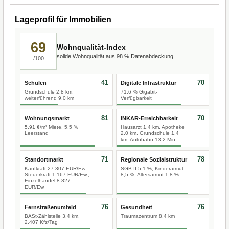
Lageprofil für Immobilien
69
Wohnqualität-Index
solide Wohnqualität aus 98 % Datenabdeckung.
/100
41
70
Schulen
Digitale Infrastruktur
Grundschule 2,8 km,
71,6 % Gigabit-
weiterführend 9,0 km
Verfügbarkeit
81
70
Wohnungsmarkt
INKAR-Erreichbarkeit
5,91 €/m² Miete, 5,5 %
Hausarzt 1,4 km, Apotheke
Leerstand
2,0 km, Grundschule 1,4
km, Autobahn 13,2 Min.
71
78
Standortmarkt
Regionale Sozialstruktur
Kaufkraft 27.307 EUR/Ew.,
SGB II 5,1 %, Kinderarmut
Steuerkraft 1.167 EUR/Ew.,
8,5 %, Altersarmut 1,8 %
Einzelhandel 8.827
EUR/Ew.
76
76
Fernstraßenumfeld
Gesundheit
BASt-Zählstelle 3,4 km,
Traumazentrum 8,4 km
2.407 Kfz/Tag