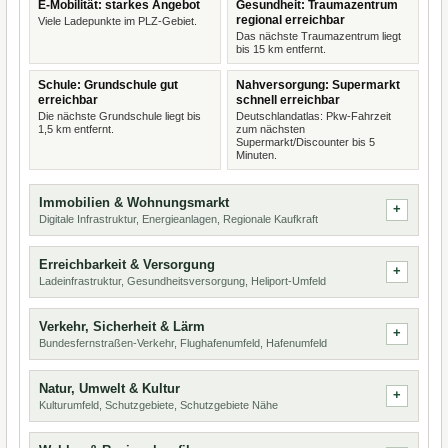
E-Mobilität: starkes Angebot
Gesundheit: Traumazentrum
regional erreichbar
Viele Ladepunkte im PLZ-Gebiet.
Das nächste Traumazentrum liegt
bis 15 km entfernt.
Schule: Grundschule gut
Nahversorgung: Supermarkt
erreichbar
schnell erreichbar
Die nächste Grundschule liegt bis
Deutschlandatlas: Pkw-Fahrzeit
1,5 km entfernt.
zum nächsten
Supermarkt/Discounter bis 5
Minuten.
Immobilien & Wohnungsmarkt
Digitale Infrastruktur, Energieanlagen, Regionale Kaufkraft
Erreichbarkeit & Versorgung
Ladeinfrastruktur, Gesundheitsversorgung, Heliport-Umfeld
Verkehr, Sicherheit & Lärm
Bundesfernstraßen-Verkehr, Flughafenumfeld, Hafenumfeld
Natur, Umwelt & Kultur
Kulturumfeld, Schutzgebiete, Schutzgebiete Nähe