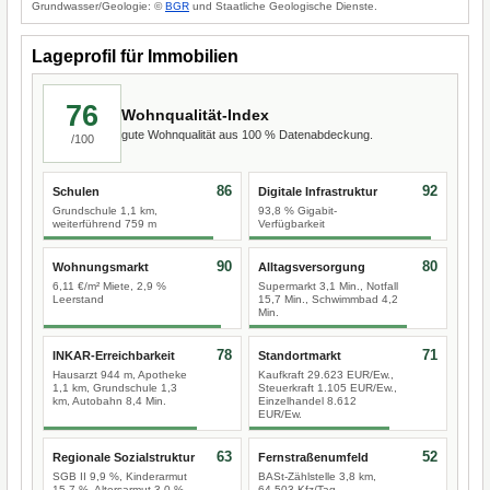
Grundwasser/Geologie: ©
BGR
und Staatliche Geologische Dienste.
Lageprofil für Immobilien
76
Wohnqualität-Index
gute Wohnqualität aus 100 % Datenabdeckung.
/100
86
92
Schulen
Digitale Infrastruktur
Grundschule 1,1 km,
93,8 % Gigabit-
weiterführend 759 m
Verfügbarkeit
90
80
Wohnungsmarkt
Alltagsversorgung
6,11 €/m² Miete, 2,9 %
Supermarkt 3,1 Min., Notfall
Leerstand
15,7 Min., Schwimmbad 4,2
Min.
78
71
INKAR-Erreichbarkeit
Standortmarkt
Hausarzt 944 m, Apotheke
Kaufkraft 29.623 EUR/Ew.,
1,1 km, Grundschule 1,3
Steuerkraft 1.105 EUR/Ew.,
km, Autobahn 8,4 Min.
Einzelhandel 8.612
EUR/Ew.
63
52
Regionale Sozialstruktur
Fernstraßenumfeld
SGB II 9,9 %, Kinderarmut
BASt-Zählstelle 3,8 km,
15,7 %, Altersarmut 3,0 %
64.503 Kfz/Tag