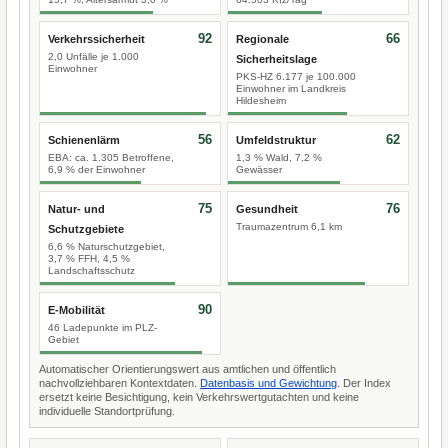
92
66
Verkehrssicherheit
Regionale
2,0 Unfälle je 1.000
Sicherheitslage
Einwohner
PKS-HZ 6.177 je 100.000
Einwohner im Landkreis
Hildesheim
56
62
Schienenlärm
Umfeldstruktur
EBA: ca. 1.305 Betroffene,
1,3 % Wald, 7,2 %
6,9 % der Einwohner
Gewässer
75
76
Natur- und
Gesundheit
Traumazentrum 6,1 km
Schutzgebiete
6,6 % Naturschutzgebiet,
3,7 % FFH, 4,5 %
Landschaftsschutz
90
E-Mobilität
46 Ladepunkte im PLZ-
Gebiet
Automatischer Orientierungswert aus amtlichen und öffentlich
nachvollziehbaren Kontextdaten.
Datenbasis und Gewichtung
. Der Index
ersetzt keine Besichtigung, kein Verkehrswertgutachten und keine
individuelle Standortprüfung.