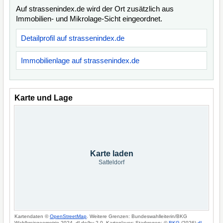
Auf strassenindex.de wird der Ort zusätzlich aus
Immobilien- und Mikrolage-Sicht eingeordnet.
Detailprofil auf strassenindex.de
Immobilienlage auf strassenindex.de
Karte und Lage
Karte laden
Satteldorf
Kartendaten ©
OpenStreetMap
. Weitere Grenzen: Bundeswahlleiterin/BKG
Wahlkreisgeometrie 2024, dl-de/by-2-0. Kartenlayer: Starkregen: ©
BKG
(2026)
dl-