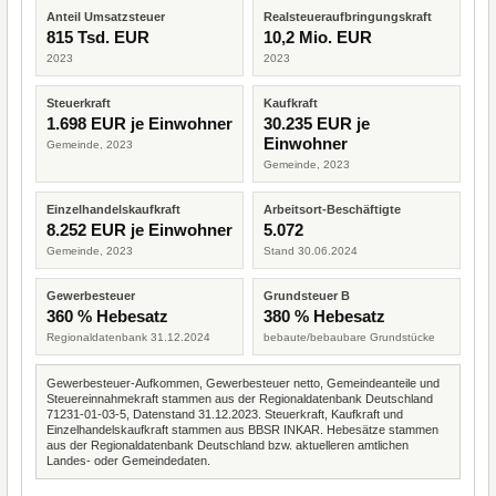
Anteil Umsatzsteuer
Realsteueraufbringungskraft
815 Tsd. EUR
10,2 Mio. EUR
2023
2023
Steuerkraft
Kaufkraft
1.698 EUR je Einwohner
30.235 EUR je
Einwohner
Gemeinde, 2023
Gemeinde, 2023
Einzelhandelskaufkraft
Arbeitsort-Beschäftigte
8.252 EUR je Einwohner
5.072
Gemeinde, 2023
Stand 30.06.2024
Gewerbesteuer
Grundsteuer B
360 % Hebesatz
380 % Hebesatz
Regionaldatenbank 31.12.2024
bebaute/bebaubare Grundstücke
Gewerbesteuer-Aufkommen, Gewerbesteuer netto, Gemeindeanteile und
Steuereinnahmekraft stammen aus der Regionaldatenbank Deutschland
71231-01-03-5, Datenstand 31.12.2023. Steuerkraft, Kaufkraft und
Einzelhandelskaufkraft stammen aus BBSR INKAR. Hebesätze stammen
aus der Regionaldatenbank Deutschland bzw. aktuelleren amtlichen
Landes- oder Gemeindedaten.