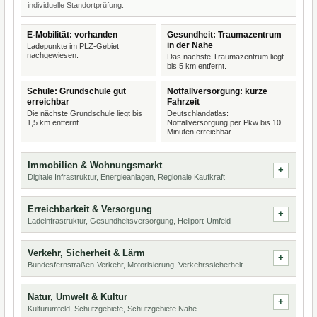
individuelle Standortprüfung.
E-Mobilität: vorhanden
Gesundheit: Traumazentrum
in der Nähe
Ladepunkte im PLZ-Gebiet
nachgewiesen.
Das nächste Traumazentrum liegt
bis 5 km entfernt.
Schule: Grundschule gut
Notfallversorgung: kurze
erreichbar
Fahrzeit
Die nächste Grundschule liegt bis
Deutschlandatlas:
1,5 km entfernt.
Notfallversorgung per Pkw bis 10
Minuten erreichbar.
Immobilien & Wohnungsmarkt
Digitale Infrastruktur, Energieanlagen, Regionale Kaufkraft
Erreichbarkeit & Versorgung
Ladeinfrastruktur, Gesundheitsversorgung, Heliport-Umfeld
Verkehr, Sicherheit & Lärm
Bundesfernstraßen-Verkehr, Motorisierung, Verkehrssicherheit
Natur, Umwelt & Kultur
Kulturumfeld, Schutzgebiete, Schutzgebiete Nähe