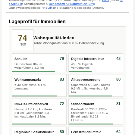
de/by-2-0
; Schutzgebiete: ©
Bundesamt für Naturschutz (BfN)
;
Grundwasser/Geologie: ©
BGR
und Staatliche Geologische Dienste.
Lageprofil für Immobilien
74
Wohnqualität-Index
solide Wohnqualität aus 100 % Datenabdeckung.
/100
79
42
Schulen
Digitale Infrastruktur
Grundschule 862 m,
45,0 % Gigabit-
weiterführend 4,3 km
Verfügbarkeit
83
80
Wohnungsmarkt
Alltagsversorgung
6,30 €/m² Miete, 5,4 %
Supermarkt 5,3 Min., Notfall
Leerstand
9,9 Min., Schwimmbad 4,8
Min.
72
81
INKAR-Erreichbarkeit
Standortmarkt
Hausarzt 1,6 km, Apotheke
Kaufkraft 30.235 EUR/Ew.,
3,8 km, Grundschule 1,3
Steuerkraft 1.698 EUR/Ew.,
km, Autobahn 3,2 Min.
Einzelhandel 8.252
EUR/Ew.
80
64
Regionale Sozialstruktur
Fernstraßenumfeld