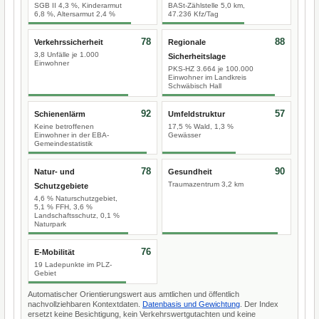
SGB II 4,3 %, Kinderarmut
BASt-Zählstelle 5,0 km,
6,8 %, Altersarmut 2,4 %
47.236 Kfz/Tag
78
88
Verkehrssicherheit
Regionale
3,8 Unfälle je 1.000
Sicherheitslage
Einwohner
PKS-HZ 3.664 je 100.000
Einwohner im Landkreis
Schwäbisch Hall
92
57
Schienenlärm
Umfeldstruktur
Keine betroffenen
17,5 % Wald, 1,3 %
Einwohner in der EBA-
Gewässer
Gemeindestatistik
78
90
Natur- und
Gesundheit
Traumazentrum 3,2 km
Schutzgebiete
4,6 % Naturschutzgebiet,
5,1 % FFH, 3,6 %
Landschaftsschutz, 0,1 %
Naturpark
76
E-Mobilität
19 Ladepunkte im PLZ-
Gebiet
Automatischer Orientierungswert aus amtlichen und öffentlich
nachvollziehbaren Kontextdaten.
Datenbasis und Gewichtung
. Der Index
ersetzt keine Besichtigung, kein Verkehrswertgutachten und keine