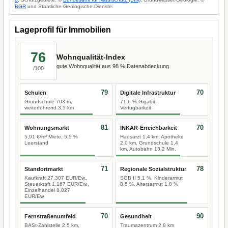
BGR
und Staatliche Geologische Dienste.
Lageprofil für Immobilien
76
Wohnqualität-Index
gute Wohnqualität aus 98 % Datenabdeckung.
/100
79
70
Schulen
Digitale Infrastruktur
Grundschule 703 m,
71,6 % Gigabit-
weiterführend 3,5 km
Verfügbarkeit
81
70
Wohnungsmarkt
INKAR-Erreichbarkeit
5,91 €/m² Miete, 5,5 %
Hausarzt 1,4 km, Apotheke
Leerstand
2,0 km, Grundschule 1,4
km, Autobahn 13,2 Min.
71
78
Standortmarkt
Regionale Sozialstruktur
Kaufkraft 27.307 EUR/Ew.,
SGB II 5,1 %, Kinderarmut
Steuerkraft 1.167 EUR/Ew.,
8,5 %, Altersarmut 1,8 %
Einzelhandel 8.827
EUR/Ew.
70
90
Fernstraßenumfeld
Gesundheit
BASt-Zählstelle 2,5 km,
Traumazentrum 2,8 km