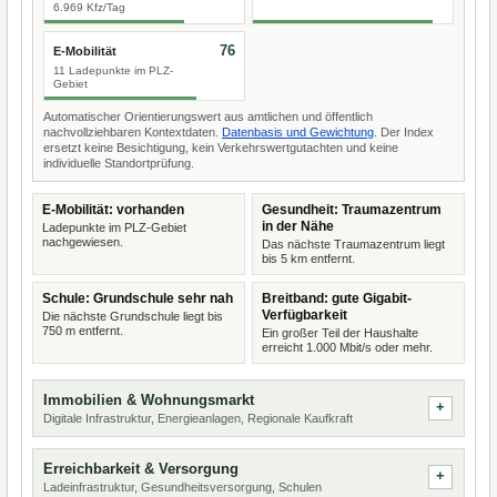
6.969 Kfz/Tag
76
E-Mobilität
11 Ladepunkte im PLZ-
Gebiet
Automatischer Orientierungswert aus amtlichen und öffentlich
nachvollziehbaren Kontextdaten.
Datenbasis und Gewichtung
. Der Index
ersetzt keine Besichtigung, kein Verkehrswertgutachten und keine
individuelle Standortprüfung.
E-Mobilität: vorhanden
Gesundheit: Traumazentrum
in der Nähe
Ladepunkte im PLZ-Gebiet
nachgewiesen.
Das nächste Traumazentrum liegt
bis 5 km entfernt.
Schule: Grundschule sehr nah
Breitband: gute Gigabit-
Verfügbarkeit
Die nächste Grundschule liegt bis
750 m entfernt.
Ein großer Teil der Haushalte
erreicht 1.000 Mbit/s oder mehr.
Immobilien & Wohnungsmarkt
Digitale Infrastruktur, Energieanlagen, Regionale Kaufkraft
Erreichbarkeit & Versorgung
Ladeinfrastruktur, Gesundheitsversorgung, Schulen