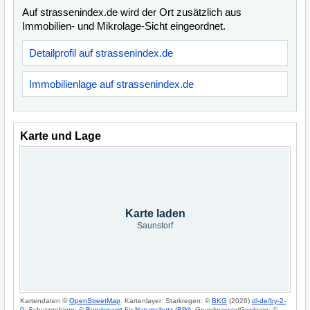
Auf strassenindex.de wird der Ort zusätzlich aus
Immobilien- und Mikrolage-Sicht eingeordnet.
Detailprofil auf strassenindex.de
Immobilienlage auf strassenindex.de
Karte und Lage
Karte laden
Saunstorf
Kartendaten ©
OpenStreetMap
. Kartenlayer: Starkregen: ©
BKG
(2026)
dl-de/by-2-
0
; Schutzgebiete: ©
Bundesamt für Naturschutz (BfN)
; Grundwasser/Geologie: ©